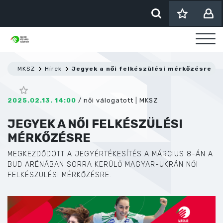
MKSZ
Hírek
Jegyek a női felkészülési mérkőzésre
2025.02.13. 14:00
/
női válogatott
|
MKSZ
JEGYEK A NŐI FELKÉSZÜLÉSI
MÉRKŐZÉSRE
MEGKEZDŐDÖTT A JEGYÉRTÉKESÍTÉS A MÁRCIUS 8-ÁN A
BUD ARÉNÁBAN SORRA KERÜLŐ MAGYAR-UKRÁN NŐI
FELKÉSZÜLÉSI MÉRKŐZÉSRE.