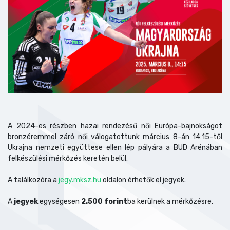
A 2024-es részben hazai rendezésű női Európa-bajnokságot
bronzéremmel záró női válogatottunk március 8-án 14:15-től
Ukrajna nemzeti együttese ellen lép pályára a BUD Arénában
felkészülési mérkőzés keretén belül.
A találkozóra a
jegy.mksz.hu
oldalon érhetők el jegyek.
A
jegyek
egységesen
2.500 forint
ba kerülnek a mérkőzésre.