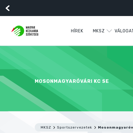
HÍREK
MKSZ
VÁLOGA
MOSONMAGYARÓVÁRI KC SE
MKSZ
Sportszervezetek
Mosonmagyaróvá