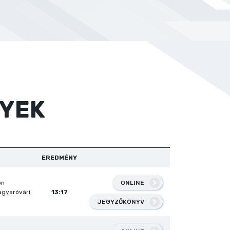
YEK
EREDMÉNY
ONLINE
on
gyaróvári
13:17
JEGYZŐKÖNYV