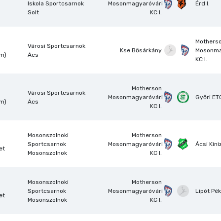
Iskola Sportcsarnok
Mosonmagyaróvári
Érd I.
Solt
KC I.
Mothers
Városi Sportcsarnok
Kse Bősárkány
Mosonma
om)
Ács
KC I.
Motherson
Városi Sportcsarnok
Mosonmagyaróvári
Győri ETO
om)
Ács
KC I.
Mosonszolnoki
Motherson
Sportcsarnok
Mosonmagyaróvári
Ácsi Kini
et
Mosonszolnok
KC I.
Mosonszolnoki
Motherson
Sportcsarnok
Mosonmagyaróvári
Lipót Pé
et
Mosonszolnok
KC I.