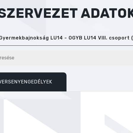
TSZERVEZET ADATO
Gyermekbajnokság LU14 - OGYB LU14 VIII. csoport 
VERSENYENGEDÉLYEK