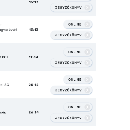
15:17
JEGYZŐKÖNYV
ONLINE
on
gyaróvári
13:13
JEGYZŐKÖNYV
ONLINE
 KC I
11:34
JEGYZŐKÖNYV
ONLINE
zsi SC
20:12
JEGYZŐKÖNYV
ONLINE
kség
26:14
JEGYZŐKÖNYV