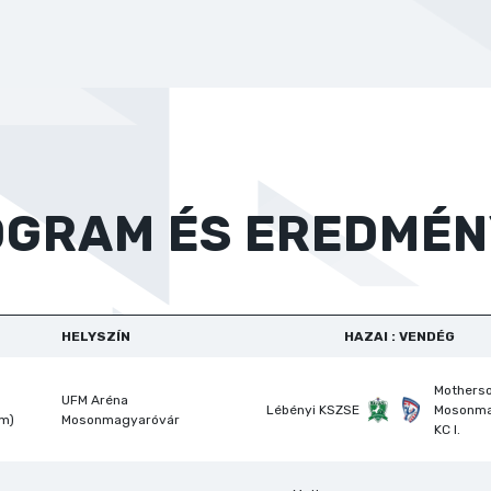
OGRAM ÉS EREDMÉN
HELYSZÍN
HAZAI : VENDÉG
Mothers
UFM Aréna
Lébényi KSZSE
Mosonma
om)
Mosonmagyaróvár
KC I.