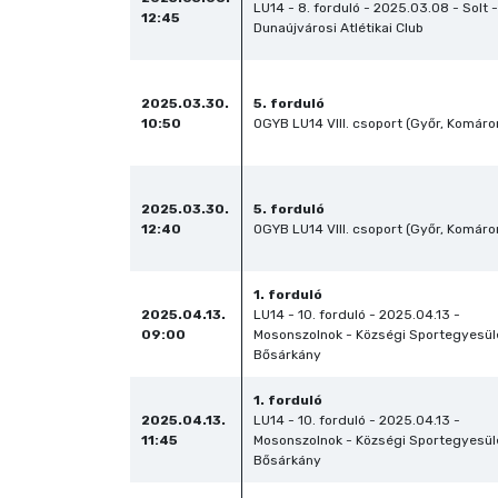
LU14 - 8. forduló - 2025.03.08 - Solt -
12:45
Dunaújvárosi Atlétikai Club
2025.03.30.
5. forduló
10:50
OGYB LU14 VIII. csoport (Győr, Komár
2025.03.30.
5. forduló
12:40
OGYB LU14 VIII. csoport (Győr, Komár
1. forduló
2025.04.13.
LU14 - 10. forduló - 2025.04.13 -
09:00
Mosonszolnok - Községi Sportegyesül
Bősárkány
1. forduló
2025.04.13.
LU14 - 10. forduló - 2025.04.13 -
11:45
Mosonszolnok - Községi Sportegyesül
Bősárkány