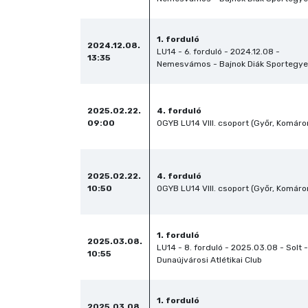
1. forduló
2024.12.08.
LU14 - 6. forduló - 2024.12.08 -
13:35
Nemesvámos - Bajnok Diák Sportegye
2025.02.22.
4. forduló
09:00
OGYB LU14 VIII. csoport (Győr, Komár
2025.02.22.
4. forduló
10:50
OGYB LU14 VIII. csoport (Győr, Komár
1. forduló
2025.03.08.
LU14 - 8. forduló - 2025.03.08 - Solt -
10:55
Dunaújvárosi Atlétikai Club
1. forduló
2025.03.08.