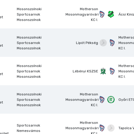
Mosonszolnoki
Motherson
Sportcsarnok
Mosonmagyaróvári
Ácsi Kini
et
Mosonszolnok
KC I.
Mosonszolnoki
Mothers
Sportcsarnok
Lipót Pékség
Mosonma
et
Mosonszolnok
KC I.
Mosonszolnoki
Mothers
Sportcsarnok
Lébényi KSZSE
Mosonma
et
Mosonszolnok
KC I.
Mosonszolnoki
Motherson
Sportcsarnok
Mosonmagyaróvári
Győri ETO
et
Mosonszolnok
KC I.
Motherson
Sportcsarnok
Mosonmagyaróvári
Tapolca 
Nemesvámos
sület
KC I.