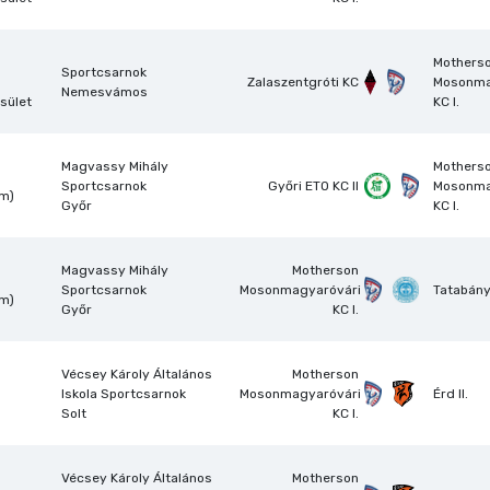
Mothers
Sportcsarnok
Zalaszentgróti KC
Mosonma
Nemesvámos
sület
KC I.
Magvassy Mihály
Mothers
Sportcsarnok
Győri ETO KC II
Mosonma
om)
Győr
KC I.
Magvassy Mihály
Motherson
Sportcsarnok
Mosonmagyaróvári
Tatabány
om)
Győr
KC I.
Vécsey Károly Általános
Motherson
Iskola Sportcsarnok
Mosonmagyaróvári
Érd II.
Solt
KC I.
Vécsey Károly Általános
Motherson