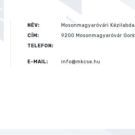
NÉV:
Mosonmagyaróvári Kézilabda
CÍM:
9200 Mosonmagyaróvár Gorkij
TELEFON:
E-MAIL:
info@mkcse.hu