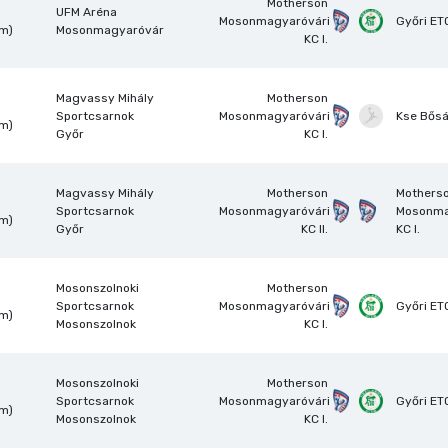
Motherson
UFM Aréna
Mosonmagyaróvári
Győri ETO
om)
Mosonmagyaróvár
KC I.
Magvassy Mihály
Motherson
Sportcsarnok
Mosonmagyaróvári
Kse Bős
om)
Győr
KC I.
Magvassy Mihály
Motherson
Mothers
Sportcsarnok
Mosonmagyaróvári
Mosonma
om)
Győr
KC II.
KC I.
Mosonszolnoki
Motherson
Sportcsarnok
Mosonmagyaróvári
Győri ETO
om)
Mosonszolnok
KC I.
Mosonszolnoki
Motherson
Sportcsarnok
Mosonmagyaróvári
Győri ETO
om)
Mosonszolnok
KC I.