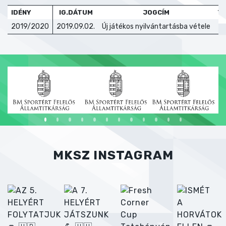
IDÉNY
IG.DÁTUM
JOGCÍM
T
2019/2020
2019.09.02.
Új játékos nyilvántartásba vétele
MKSZ INSTAGRAM