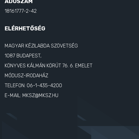
ADÓSZÁM
18161777-2-42
ELÉRHETŐSÉG
MAGYAR KÉZILABDA SZÖVETSÉG
1087 BUDAPEST,
KÖNYVES KÁLMÁN KÖRÚT 76. 6. EMELET
MÓDUSZ-IRODAHÁZ
TELEFON:
06-1-435-4200
E-MAIL:
MKSZ@MKSZ.HU