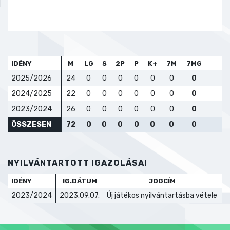
IDÉNY
M
LG
S
2P
P
K+
7M
7MG
2025/2026
24
0
0
0
0
0
0
0
2024/2025
22
0
0
0
0
0
0
0
2023/2024
26
0
0
0
0
0
0
0
ÖSSZESEN
72
0
0
0
0
0
0
0
NYILVÁNTARTOTT IGAZOLÁSAI
IDÉNY
IG.DÁTUM
JOGCÍM
T
2023/2024
2023.09.07.
Új játékos nyilvántartásba vétele