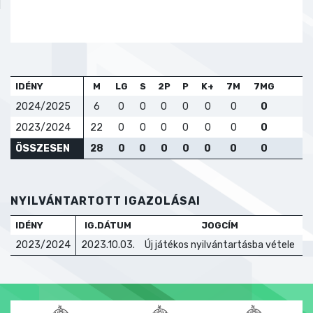
IDÉNY
M
LG
S
2P
P
K+
7M
7MG
2024/2025
6
0
0
0
0
0
0
0
2023/2024
22
0
0
0
0
0
0
0
ÖSSZESEN
28
0
0
0
0
0
0
0
NYILVÁNTARTOTT IGAZOLÁSAI
IDÉNY
IG.DÁTUM
JOGCÍM
T
2023/2024
2023.10.03.
Új játékos nyilvántartásba vétele