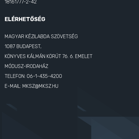
18161777-2-42
ELÉRHETŐSÉG
MAGYAR KÉZILABDA SZÖVETSÉG
1087 BUDAPEST,
KÖNYVES KÁLMÁN KÖRÚT 76. 6. EMELET
MÓDUSZ-IRODAHÁZ
TELEFON:
06-1-435-4200
E-MAIL:
MKSZ@MKSZ.HU