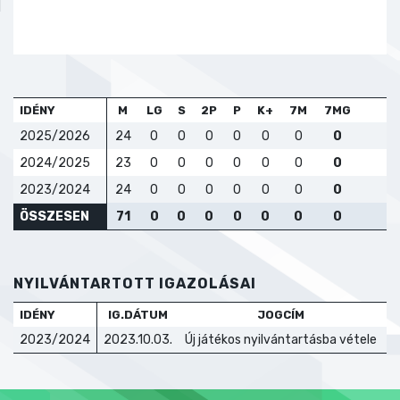
IDÉNY
M
LG
S
2P
P
K+
7M
7MG
2025/2026
24
0
0
0
0
0
0
0
2024/2025
23
0
0
0
0
0
0
0
2023/2024
24
0
0
0
0
0
0
0
ÖSSZESEN
71
0
0
0
0
0
0
0
NYILVÁNTARTOTT IGAZOLÁSAI
IDÉNY
IG.DÁTUM
JOGCÍM
T
2023/2024
2023.10.03.
Új játékos nyilvántartásba vétele