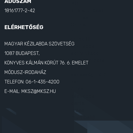
ADÓSZÁM
18161777-2-42
ELÉRHETŐSÉG
MAGYAR KÉZILABDA SZÖVETSÉG
1087 BUDAPEST,
KÖNYVES KÁLMÁN KÖRÚT 76. 6. EMELET
MÓDUSZ-IRODAHÁZ
TELEFON:
06-1-435-4200
E-MAIL:
MKSZ@MKSZ.HU