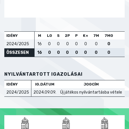
IDÉNY
M
LG
S
2P
P
K+
7M
7MG
2024/2025
16
0
0
0
0
0
0
0
ÖSSZESEN
16
0
0
0
0
0
0
0
NYILVÁNTARTOTT IGAZOLÁSAI
IDÉNY
IG.DÁTUM
JOGCÍM
T
2024/2025
2024.09.09.
Új játékos nyilvántartásba vétele