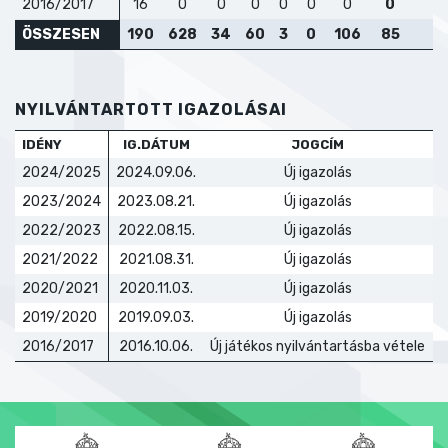
2016/2017
16
0
0
0
0
0
0
0
ÖSSZESEN
190
628
34
60
3
0
106
85
NYILVÁNTARTOTT IGAZOLÁSAI
IDÉNY
IG.DÁTUM
JOGCÍM
T
2024/2025
2024.09.06.
Új igazolás
2023/2024
2023.08.21.
Új igazolás
2022/2023
2022.08.15.
Új igazolás
2021/2022
2021.08.31.
Új igazolás
2020/2021
2020.11.03.
Új igazolás
2019/2020
2019.09.03.
Új igazolás
2016/2017
2016.10.06.
Új játékos nyilvántartásba vétele