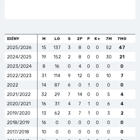
IDÉNY
M
LG
S
2P
P
K+
7M
7MG
2025/2026
15
137
3
8
0
0
52
47
2024/2025
19
152
2
8
0
0
30
21
2023/2024
8
16
0
4
0
0
0
0
2022/2023
31
114
9
12
0
0
10
7
2022
14
87
6
0
1
0
0
0
2021/2022
32
29
7
14
0
0
5
4
2020/2021
16
31
4
7
1
0
6
4
2019/2020
13
62
3
7
1
0
3
2
2018/2019
16
0
0
0
0
0
0
0
2017/2018
10
0
0
0
0
0
0
0