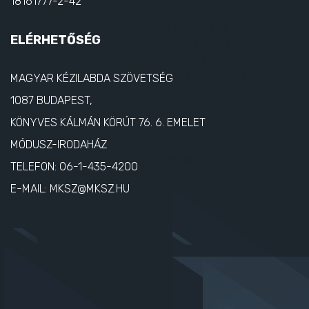
18161777-2-42
ELÉRHETŐSÉG
MAGYAR KÉZILABDA SZÖVETSÉG
1087 BUDAPEST,
KÖNYVES KÁLMÁN KÖRÚT 76. 6. EMELET
MÓDUSZ-IRODAHÁZ
TELEFON:
06-1-435-4200
E-MAIL:
MKSZ@MKSZ.HU