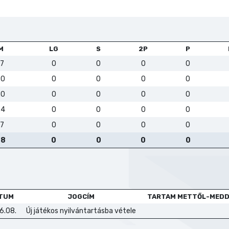
M
LG
S
2P
P
17
0
0
0
0
20
0
0
0
0
20
0
0
0
0
24
0
0
0
0
17
0
0
0
0
98
0
0
0
0
ÁTUM
JOGCÍM
TARTAM METTŐL-MEDD
6.08.
Új játékos nyilvántartásba vétele