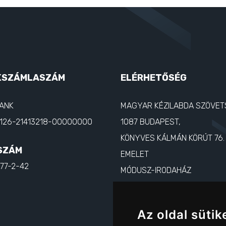
KSZÁMLASZÁM
ELÉRHETŐSÉG
ANK
MAGYAR KÉZILABDA SZÖVET
126-21413218-00000000
1087 BUDAPEST,
KÖNYVES KÁLMÁN KÖRÚT 76. 
SZÁM
EMELET
777-2-42
MÓDUSZ-IRODAHÁZ
TELEFON:
06-1-435-4200
E-MAIL:
MKSZ@MKSZ.HU
Az oldal sütik