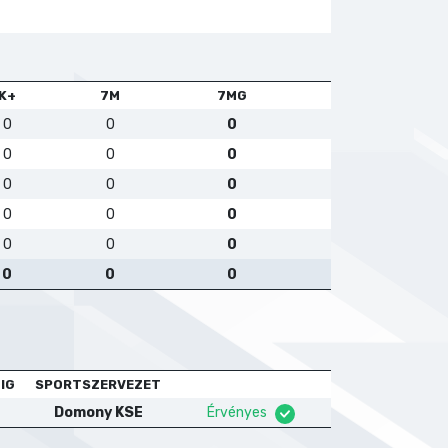
K+
7M
7MG
0
0
0
0
0
0
0
0
0
0
0
0
0
0
0
0
0
0
IG
SPORTSZERVEZET
Domony KSE
Érvényes