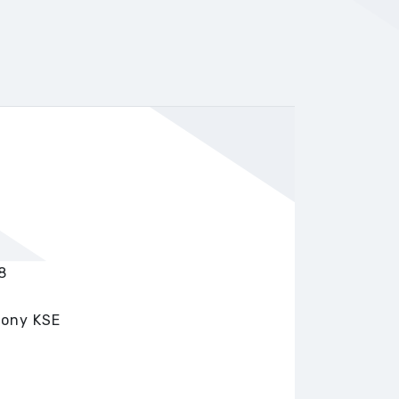
8
ony KSE