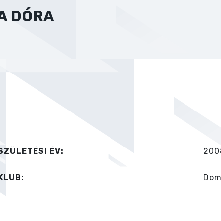
A DÓRA
SZÜLETÉSI ÉV:
200
KLUB:
Dom