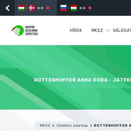
:
:
0:0
0:0
HÍREK
MKSZ
VÁLOGA
ROTTENHOFFER ANNA DÓRA - JÁTÉ
MKSZ
Játékos adatlap
ROTTENHOFFER 