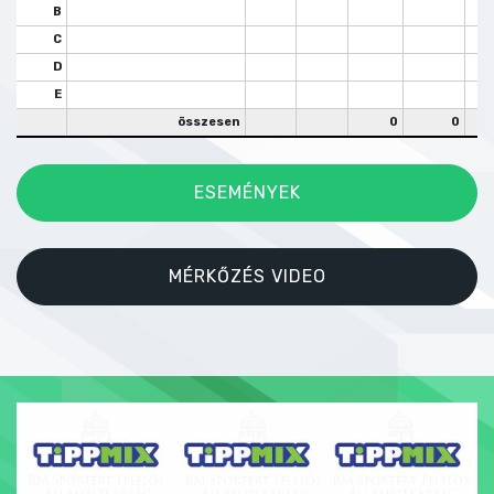
B
C
D
E
összesen
0
0
ESEMÉNYEK
MÉRKŐZÉS VIDEO