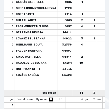
0
GÁSPÁR GABRIELLA
1085
1
0
SIRINA IRINA NYIKOLAJEVNA
1920
0
BORBÁS RITA
2114
1
1
0
BULATH ANITA
5005
2
1
0
RÁCZ-VINCZE MELINDA
5057
4
1
1
0
GERSTMÁR RENÁTA
14014
0
LOVÁSZ ZSUZSANNA
14022
3
1
0
MEHLMANN IBOLYA
32339
4
0
BALOGH BARBARA
44597
1
0
KINDL GABRIELLA
44814
2
2
0
RADULOVICS BOJANA
54211
10
0
HOFFMANN KITTI
64255
0
KOVÁCS ANGÉLA
64328
összesen
31
3
5
jel
hivatalos személy neve
B
kód
sárga
2 perc
k
A