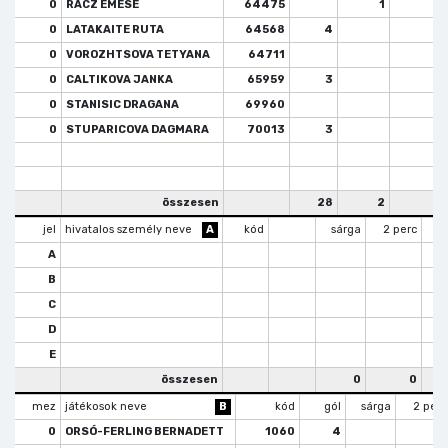
0
RÁCZ EMESE
64475
1
0
LATAKAITE RUTA
64568
4
1
0
VOROZHTSOVA TETYANA
64711
0
CALTIKOVA JANKA
65959
3
0
STANISIC DRAGANA
69960
0
STUPARICOVA DAGMARA
70013
3
összesen
28
2
5
jel
hivatalos személy neve
A
kód
sárga
2 perc
k
A
B
C
D
E
összesen
0
0
mez
játékosok neve
B
kód
gól
sárga
2 perc
0
ORSÓ-FERLING BERNADETT
1060
4