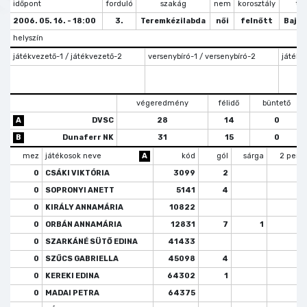
időpont
forduló
szakág
nem
korosztály
típ
2006. 05. 16. - 18:00
3.
Teremkézilabda
női
felnőtt
Bajn
helyszín
játékvezető-1 / játékvezető-2
versenybíró-1 / versenybíró-2
játékve
végeredmény
félidő
büntető
A
DVSC
28
14
0
B
Dunaferr NK
31
15
0
mez
játékosok neve
A
kód
gól
sárga
2 perc
0
CSÁKI VIKTÓRIA
3099
2
0
SOPRONYI ANETT
5141
4
1
0
KIRÁLY ANNAMÁRIA
10822
0
ORBÁN ANNAMÁRIA
12831
7
1
0
SZARKÁNÉ SÜTŐ EDINA
41433
0
SZŰCS GABRIELLA
45098
4
2
0
KEREKI EDINA
64302
1
1
0
MADAI PETRA
64375