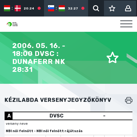
:
:
:
20:24
32:27
2006. 05. 16. -
18:00 DVSC :
DUNAFERR NK
28:31
KÉZILABDA VERSENYJEGYZŐKÖNYV
A
DVSC
-
verseny neve
NBI női felnőtt - NBI női felnőtt rájátszás