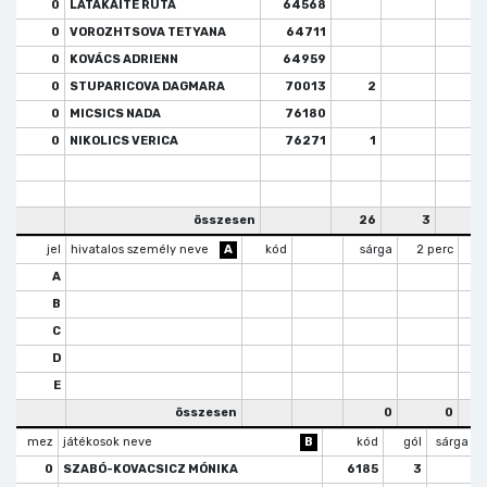
0
LATAKAITE RUTA
64568
0
VOROZHTSOVA TETYANA
64711
0
KOVÁCS ADRIENN
64959
0
STUPARICOVA DAGMARA
70013
2
0
MICSICS NADA
76180
0
NIKOLICS VERICA
76271
1
összesen
26
3
jel
hivatalos személy neve
A
kód
sárga
2 perc
k
A
B
C
D
E
összesen
0
0
mez
játékosok neve
B
kód
gól
sárga
0
SZABÓ-KOVACSICZ MÓNIKA
6185
3