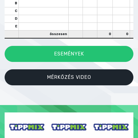
B
C
D
E
összesen
0
0
ESEMÉNYEK
MÉRKŐZÉS VIDEO