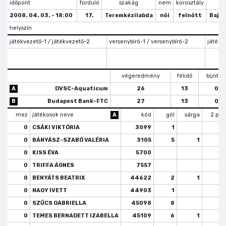
időpont
forduló
szakág
nem
korosztály
tí
2008. 04. 03. - 18:00
17.
Teremkézilabda
női
felnőtt
Bajn
helyszín
játékvezető-1 / játékvezető-2
versenybíró-1 / versenybíró-2
játékve
végeredmény
félidő
büntet
A
DVSC-Aquaticum
26
13
0
B
Budapest Bank-FTC
27
13
0
mez
játékosok neve
A
kód
gól
sárga
2 per
0
CSÁKI VIKTÓRIA
3099
1
0
BÁNYÁSZ-SZABÓ VALÉRIA
3105
5
1
0
KISS ÉVA
5700
0
TRIFFA ÁGNES
7557
0
BENYÁTS BEATRIX
44622
2
1
0
NAGY IVETT
44903
1
0
SZŰCS GABRIELLA
45098
8
0
TEMES BERNADETT IZABELLA
45109
6
1