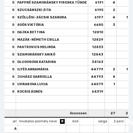
0
PAPPNÉ SZAMORÁNSKY PIROSKA TÜNDE
6191
4
0
SZUCSÁNSZKI ZITA
6195
2
0
SZÖLLŐSI-ZÁCSIK SZANDRA
6197
4
1
0
SOÓS VIKTÓRIA
6680
3
0
DAJKA BETTINA
12810
0
MAZÁK-NÉMETH CSILLA
12829
0
PASTROVICS MELINDA
12833
0
SZAMORÁNSKY ANIKÓ
12843
0
DLUGOSOVA KATARINA
34163
0
ILYÉS ANNAMÁRIA
44779
2
1
0
JUHÁSZ GABRIELLA
44793
8
0
UHRAKOVA LUCIA
64079
1
0
KOCSIS ÁGNES
64319
összesen
27
2
jel
hivatalos személy neve
B
kód
sárga
2 perc
k
A