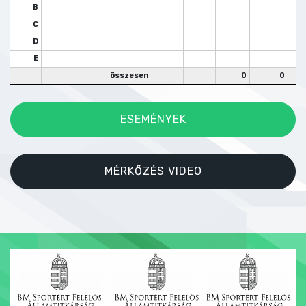
B
C
D
E
összesen
0
0
ESEMÉNYEK
MÉRKŐZÉS VIDEO