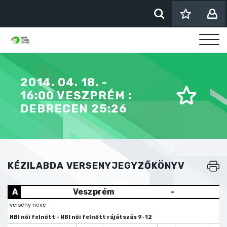
2014. 04. 18. -
16:00 VESZPRÉM :
DEBRECEN 25:26
KÉZILABDA VERSENYJEGYZŐKÖNYV
A
Veszprém
-
verseny neve
NBI női felnőtt - NBI női felnőtt rájátszás 9-12