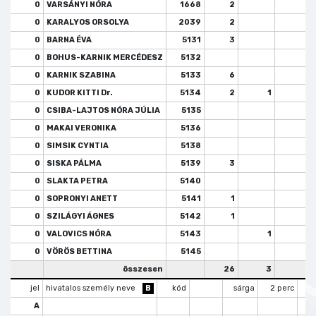
0
VARSÁNYI NÓRA
1668
2
0
KARALYOS ORSOLYA
2039
2
0
BARNA ÉVA
5131
3
0
BOHUS-KARNIK MERCÉDESZ
5132
0
KARNIK SZABINA
5133
6
1
0
KUDOR KITTI Dr.
5134
2
1
0
CSIBA-LAJTOS NÓRA JÚLIA
5135
0
MAKAI VERONIKA
5136
0
SIMSIK CYNTIA
5138
0
SISKA PÁLMA
5139
3
1
0
SLAKTA PETRA
5140
0
SOPRONYI ANETT
5141
1
0
SZILÁGYI ÁGNES
5142
1
1
0
VALOVICS NÓRA
5143
1
0
VÖRÖS BETTINA
5145
összesen
26
3
4
jel
hivatalos személy neve
B
kód
sárga
2 perc
k
A