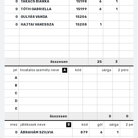
0
TAKÁCS BIANKA
15198
6
1
1
0
TÓTH GABRIELLA
15199
6
1
0
GULYÁS VANDA
15206
0
HAJTAI VANESSZA
15208
1
összesen
25
3
6
jel
hivatalos személy neve
A
kód
sárga
2 perc
k
A
B
C
D
E
összesen
0
0
mez
játékosok neve
B
kód
gól
sárga
2 perc
0
ÁBRAHÁM SZILVIA
879
6
1
1