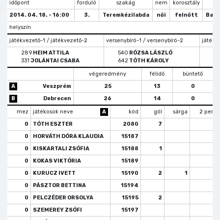
időpont
forduló
szakág
nem
korosztály
tí
2014. 04. 18. - 16:00
3.
Teremkézilabda
női
felnőtt
Bajn
helyszín
játékvezető-1 / játékvezető-2
versenybíró-1 / versenybíró-2
játékve
289
HEIM ATTILA
540
RÓZSA LÁSZLÓ
331
JOLÁNTAI CSABA
642
TÓTH KÁROLY
végeredmény
félidő
büntető
A
Veszprém
25
13
0
B
Debrecen
26
14
0
mez
játékosok neve
A
kód
gól
sárga
2 perc
0
TÓTH ESZTER
2080
7
1
0
HORVÁTH DÓRA KLAUDIA
15187
1
0
KISKARTALI ZSÓFIA
15188
1
0
KOKAS VIKTÓRIA
15189
1
0
KURUCZ IVETT
15190
2
1
2
0
PÁSZTOR BETTINA
15194
0
PELCZÉDER ORSOLYA
15195
2
0
SZEMEREY ZSÓFI
15197