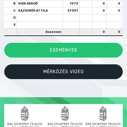
B
VIDA GERGŐ
1973
0
0
C
KAZSIMÉR ATTILA
57357
0
0
D
E
összesen
0
0
ESEMÉNYEK
MÉRKŐZÉS VIDEO