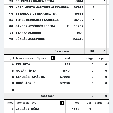
23
BOLDIZSÁR BIANKA PETRA
5004
1
33
NASCIMENTO MARTINEZ ALEXANDRA
58343
5
44
SZTANKOVICS RÉKA ESZTER
10558
86
TEMES BERNADETT IZABELLA
45109
7
88
SÁNDOR-GYÖRKÖS REBEKA
K
15207
91
SZARKA ADRIENN
1571
98
RÓZSÁS JOSEPHINE
23640
összesen
30
3
jel
hivatalos személy neve
A
kód
sárga
2 perc
A
DELI RITA
781
0
0
B
SUGÁR TÍMEA
1547
0
0
C
LENCSÉS TAMÁS Dr.
57228
0
0
D
BÍRÓ LÁSZLÓ
57230
0
0
E
összesen
0
0
mez
játékosok neve
B
kód
gól
sárga
2 p
6
VARSÁNYI NÓRA
1668
1