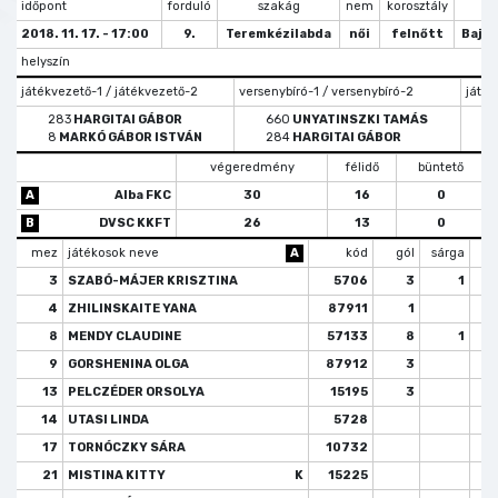
időpont
forduló
szakág
nem
korosztály
tí
2018. 11. 17. - 17:00
9.
Teremkézilabda
női
felnőtt
Bajn
helyszín
játékvezető-1 / játékvezető-2
versenybíró-1 / versenybíró-2
játék
283
HARGITAI GÁBOR
660
UNYATINSZKI TAMÁS
8
MARKÓ GÁBOR ISTVÁN
284
HARGITAI GÁBOR
végeredmény
félidő
büntető
A
Alba FKC
30
16
0
B
DVSC KKFT
26
13
0
mez
játékosok neve
A
kód
gól
sárga
2 
3
SZABÓ-MÁJER KRISZTINA
5706
3
1
4
ZHILINSKAITE YANA
87911
1
8
MENDY CLAUDINE
57133
8
1
9
GORSHENINA OLGA
87912
3
13
PELCZÉDER ORSOLYA
15195
3
14
UTASI LINDA
5728
17
TORNÓCZKY SÁRA
10732
21
MISTINA KITTY
K
15225