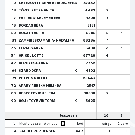
10
KEKÉZOVITY ANNA GRIGORJEVNA
57832
1
13
TÓVIZI PETRA ANITA
4492
2
17
VANTARA-KELEMEN ÉVA
1206
7
1
18
BORDÁS RÉKA
5151
20
BULATH ANITA
5005
2
1
31
ZAMFIRESCU MARIA-MADALINA
88236
1
33
KOVÁCS ANNA
5408
6
1
34
GRIGEL LOTTE
87728
4
49
BORGYOS PANNA
9762
61
SZABÓ DÓRA
K
4502
71
PETRUS MIRTILL
25443
72
ARANY REBEKA MELINDA
2517
80
DESPOTOVIC JELENA
10530
2
90
OGUNTOYE VIKTÓRIA
K
5423
összesen
26
3
jel
hivatalos személy neve
B
kód
sárga
2 perc
A
PAL OLDRUP JENSEN
847
0
0