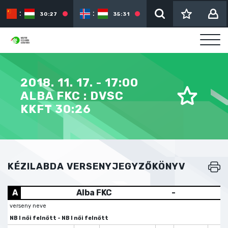
:
:
:
30:27
35:31
2018. 11. 17. - 17:00
ALBA FKC : DVSC
KKFT 30:26
KÉZILABDA VERSENYJEGYZŐKÖNYV
A
Alba FKC
-
verseny neve
NB I női felnőtt - NB I női felnőtt