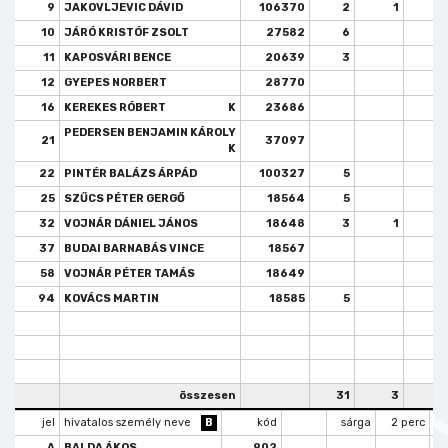
9
JAKOVLJEVIC DÁVID
106370
2
1
10
JÁRÓ KRISTÓF ZSOLT
27582
6
11
KAPOSVÁRI BENCE
20639
3
12
GYEPES NORBERT
28770
16
KEREKES RÓBERT
K
23686
PEDERSEN BENJAMIN KÁROLY
21
37097
K
22
PINTÉR BALÁZS ÁRPÁD
100327
5
25
SZŰCS PÉTER GERGŐ
18564
5
32
VOJNÁR DÁNIEL JÁNOS
18648
3
1
37
BUDAI BARNABÁS VINCE
18567
58
VOJNÁR PÉTER TAMÁS
18649
94
KOVÁCS MARTIN
18585
5
összesen
31
3
jel
hivatalos személy neve
B
kód
sárga
2 perc
A
BALDA ÁKOS
902