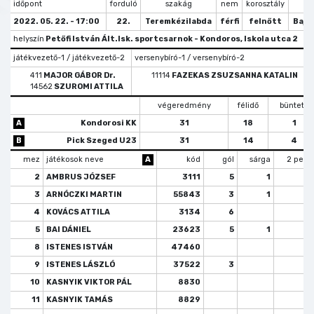
időpont
forduló
szakág
nem
korosztály
tí
2022. 05. 22. - 17:00
22.
Teremkézilabda
férfi
felnőtt
Bajn
helyszín
Petőfi István Ált.Isk. sportcsarnok - Kondoros, Iskola utca 2
játékvezető-1 / játékvezető-2
versenybíró-1 / versenybíró-2
j
411
MAJOR GÁBOR Dr.
11114
FAZEKAS ZSUZSANNA KATALIN
14562
SZUROMI ATTILA
végeredmény
félidő
büntető
A
Kondorosi KK
31
18
1
B
Pick Szeged U23
31
14
4
mez
játékosok neve
A
kód
gól
sárga
2 perc
2
AMBRUS JÓZSEF
3111
5
1
3
ARNÓCZKI MARTIN
55843
3
1
4
KOVÁCS ATTILA
3134
6
5
BAI DÁNIEL
23623
5
1
8
ISTENES ISTVÁN
47460
9
ISTENES LÁSZLÓ
37522
3
1
10
KASNYIK VIKTOR PÁL
8830
11
KASNYIK TAMÁS
8829