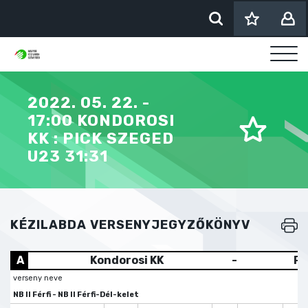
2022. 05. 22. -
17:00 KONDOROSI
KK : PICK SZEGED
U23 31:31
KÉZILABDA VERSENYJEGYZŐKÖNYV
A
Kondorosi KK
-
Pi
verseny neve
NB II Férfi - NB II Férfi-Dél-kelet