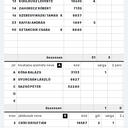
13
KOHLRUSZ LEVENTE
18605
4
14
ZAHORECZ RÓBERT
7135
16
SZEBEGYINSZKI TAMÁS
K
8837
1
33
RAFFAI ANDRÁS
1489
5
90
SZTANCSIK CSABA
K
8840
összesen
31
3
2
jel
hivatalos személy neve
A
kód
sárga
2 perc
A
KÓSA BALÁZS
3133
1
B
GYURCSÁN LÁSZLÓ
8827
C
GAZSÓ PÉTER
32240
D
E
összesen
1
0
mez
játékosok neve
B
kód
gól
sárga
2 per
2
CSÍKI KRISZTIÁN
18587
2
1