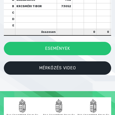
B
KRCSMÉRI TIBOR
73052
C
D
E
összesen
0
0
ESEMÉNYEK
MÉRKŐZÉS VIDEO