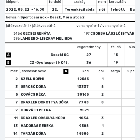
időpont
forduló
szakág
nem
korosztály
tí
2022. 05. 22. - 16:00
22.
Teremkézilabda
női
felnőtt
Bajn
helyszín
Sportcsarnok - Deszk, Móra utca 2
játékvezető-1 / játékvezető-2
versenybíró-1 / versenybíró-2
3486
GECSEI RENÁTA
197
CSORBA LÁSZLÓ ISTVÁN
396
LAMBERG-LISZKAY MELINDA
végeredmény
félidő
büntet
A
Deszki SC
27
15
B
CZ-Gyulasport NKft.
36
19
mez
játékosok neve
A
kód
gól
sárga
2 perc
2
SZÉLL NOÉMI
12565
1
3
GERCSÓ DÓRA
13337
8
1
5
KOVÁCS RÉKA
30165
2
7
DRAXLER DOROTTYA DÓRA
7743
8
9
HORVÁTH PETRA
9591
11
DRAXLER ORSOLYA NÓRA
1034
3
1
13
HADOBÁS REBEKA
9588
1
14
TARJÁN DÓRA
14886
2
1