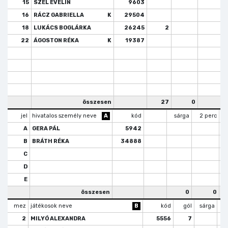
15
SZÉL EVELIN
9603
16
RÁCZ GABRIELLA
K
29504
18
LUKÁCS BOGLÁRKA
26245
2
1
22
ÁGOSTON RÉKA
K
19387
összesen
27
0
4
jel
hivatalos személy neve
A
kód
sárga
2 perc
A
GERA PÁL
5942
B
BRÁTH RÉKA
34888
C
D
E
összesen
0
0
mez
játékosok neve
B
kód
gól
sárga
2
2
MILYÓ ALEXANDRA
5556
7