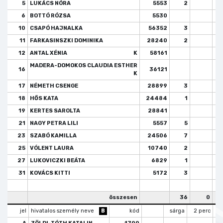
5
LUKÁCS NÓRA
5553
2
6
BOTTÓ RÓZSA
5530
10
CSAPÓ HAJNALKA
56352
3
11
FARKASINSZKI DOMINIKA
28240
2
12
ANTAL XÉNIA
K
58161
MADERA-DOMOKOS CLAUDIA ESTHER
16
36121
K
17
NÉMETH CSENGE
28899
3
18
HŐS KATA
24484
1
19
KERTES SAROLTA
28841
21
NAGY PETRA LILI
5557
5
23
SZABÓ KAMILLA
24506
7
25
VÓLENT LAURA
10740
2
27
LUKOVICZKI BEÁTA
6829
1
31
KOVÁCS KITTI
5172
3
összesen
36
0
jel
hivatalos személy neve
B
kód
sárga
2 perc
k