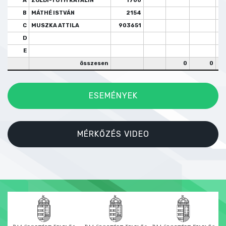
A
ZÖLDI-TÓTH KATALIN
1700
B
MÁTHÉ ISTVÁN
2154
C
MUSZKA ATTILA
903651
D
E
összesen
0
0
ESEMÉNYEK
MÉRKŐZÉS VIDEO