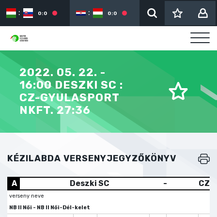
:
:
:
0:0
0:0
2022. 05. 22. -
16:00 DESZKI SC :
CZ-GYULASPORT
NKFT. 27:36
KÉZILABDA VERSENYJEGYZŐKÖNYV
A
Deszki SC
-
CZ-G
verseny neve
NB II Női - NB II Női-Dél-kelet