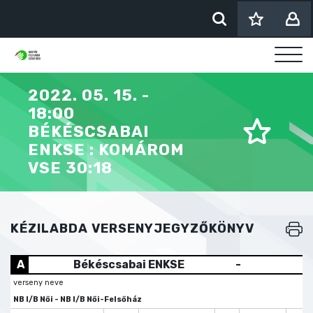
2022. 05. 15. -
18:00
BÉKÉSCSABAI
ENKSE : KOMÁROM
VSE 30:18
KÉZILABDA VERSENYJEGYZŐKÖNYV
A
Békéscsabai ENKSE
-
verseny neve
NB I/B Női - NB I/B Női-Felsőház