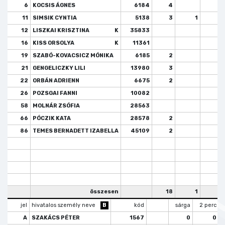
6
KOCSIS ÁGNES
6184
4
11
SIMSIK CYNTIA
5138
3
1
12
LISZKAI KRISZTINA
K
35833
16
KISS ORSOLYA
K
11361
19
SZABÓ-KOVACSICZ MÓNIKA
6185
2
21
GENGELICZKY LILI
13980
3
22
ORBÁN ADRIENN
6675
2
26
POZSGAI FANNI
10082
58
MOLNÁR ZSÓFIA
28563
66
PÓCZIK KATA
28578
2
86
TEMES BERNADETT IZABELLA
45109
2
összesen
18
1
jel
hivatalos személy neve
B
kód
sárga
2 perc
A
SZAKÁCS PÉTER
1567
0
0