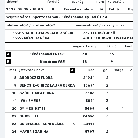
időpont
forduló
szakág
nem
korosztály
tí
2022. 05. 15. - 18:00
9.
Teremkézilabda
női
felnőtt
Bajn
helyszín
Városi Sportcsarnok - Békéscsaba, Gyulai út 34.
játékvezető-1 / játékvezető-2
versenybíró-1 / versenybíró-2
13886
HAJDU-HÁRSFALVI ZSÓFIA
362
KLUCSÓ JENŐ
13899
MÓROCZ RÉKA
400
LEKRINSZKI TIVADAR FER
végeredmény
félidő
büntető
A
Békéscsabai ENKSE
30
16
B
Komárom VSE
18
9
mez
játékosok neve
A
kód
gól
sárga
2 pe
8
ANDRÓCZKI FLÓRA
21941
2
9
BENCSIK-GIRICZ LAURA GERDA
10691
2
10
SZÖGI TÍMEA EDINA
3106
1
11
IVÁN EMESE
5021
3
20
GYIMESI KITTI
5489
4
1
22
BUCSI LILI
24556
5
23
CSIZMADIA FANNI KLÁRA
K
54117
24
MAYER SZABINA
5707
2