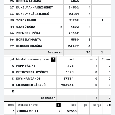
25
KOBELA TAMARA
6065
27
KUKELY ANNA ERZSÉBET
24502
1
33
KUKELY KLÁRA ILDIKÓ
24501
1
55
TÖRÖK FANNI
21709
1
61
SZABÓ DÓRA
K
4502
1
66
ZSEMBERI ZÓRA
20662
96
BORBÉLY MÁRTA
5580
5
99
BENCSIK BOJÁNA
24499
3
összesen
30
2
jel
hivatalos személy neve
A
kód
sárga
2 perc
A
PAPP BÁLINT
498
1
0
B
PETROVSZKI GYÖRGY
1893
0
0
C
KNYIHÁR JÁNOS
57334
0
0
D
LIEBSCHER LÁSZLÓ
903934
0
0
E
összesen
1
0
mez
játékosok neve
B
kód
gól
sárga
2 per
1
KUBINA MOLLI
K
57565