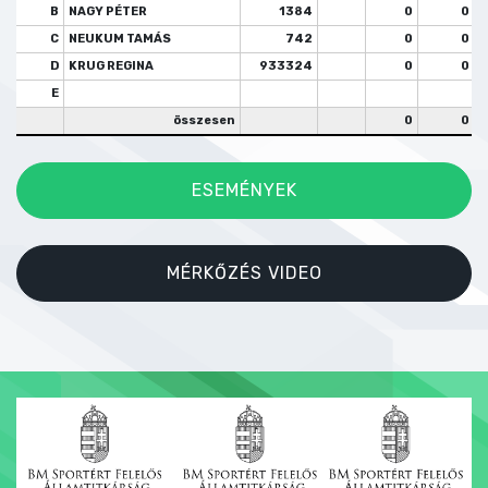
B
NAGY PÉTER
1384
0
0
C
NEUKUM TAMÁS
742
0
0
D
KRUG REGINA
933324
0
0
E
összesen
0
0
ESEMÉNYEK
MÉRKŐZÉS VIDEO