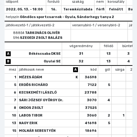
időpont
forduló
szakág
nem
korosztály
tí
2022. 05. 13. - 18:00
16.
Teremkézilabda
férfi
felnőtt
Bajn
helyszín
Göndöcs sportcsarnok - Gyula, Sándorhegy tanya 2
játékvezető-1 / játékvezető-2
versenybíró-1 / versenybíró-2
játé
88854
TARKOVÁCS OLIVÉR
596
SZEGEDI ZSOLT BALÁZS
végeredmény
félidő
büntető
A
Békéscsaba DKSE
31
13
3
B
Gyulai SE
32
13
4
mez
játékosok neve
A
kód
gól
sárga
2 p
1
MÉZES ÁDÁM
K
36598
5
ERDŐS RICHÁRD
7122
5
6
KECSKEMÉTI LÁSZLÓ
23788
7
SÁRI JÓZSEF GYÖRGY Dr.
3070
4
8
ONDOS ZSOLT
37525
10
LABOS TIBOR
3060
2
1
13
NAGY ERIK
41698
5
15
MOLNÁR SEBESTYÉN
18696