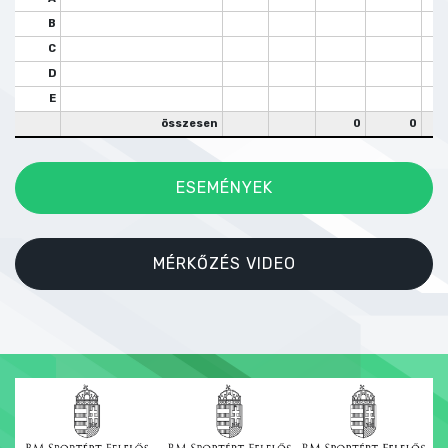
B
C
D
E
összesen
0
0
ESEMÉNYEK
MÉRKŐZÉS VIDEO