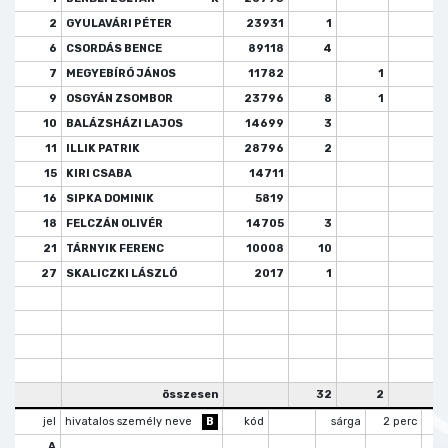
2
GYULAVÁRI PÉTER
23931
1
6
CSORDÁS BENCE
89118
4
7
MEGYEBÍRÓ JÁNOS
11782
1
2
9
OSGYÁN ZSOMBOR
23796
8
1
1
10
BALÁZSHÁZI LAJOS
14699
3
11
ILLIK PATRIK
28796
2
15
KIRI CSABA
14711
16
SIPKA DOMINIK
5819
18
FELCZÁN OLIVÉR
14705
3
21
TÁRNYIK FERENC
10008
10
27
SKALICZKI LÁSZLÓ
2017
1
1
összesen
32
2
4
jel
hivatalos személy neve
B
kód
sárga
2 perc
k
A