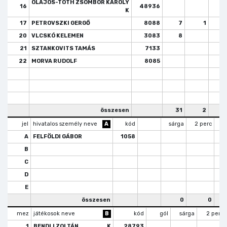
OLAJOS-TÓTH ZSOMBOR KÁROLY
16
48936
K
17
PETROVSZKI GERGŐ
8088
7
1
20
VLCSKÓ KELEMEN
3083
8
21
SZTANKOVITS TAMÁS
7133
22
MORVA RUDOLF
8085
összesen
31
2
jel
hivatalos személy neve
A
kód
sárga
2 perc
k
A
FELFÖLDI GÁBOR
1058
B
C
D
E
összesen
0
0
mez
játékosok neve
B
kód
gól
sárga
2 perc
1
BENDLI ZOLTÁN
K
28793