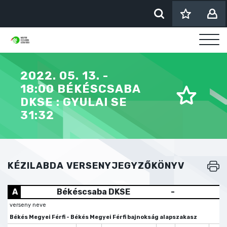
2022. 05. 13. -
18:00 BÉKÉSCSABA
DKSE : GYULAI SE
31:32
KÉZILABDA VERSENYJEGYZŐKÖNYV
A
Békéscsaba DKSE
-
verseny neve
Békés Megyei Férfi - Békés Megyei Férfi bajnokság alapszakasz