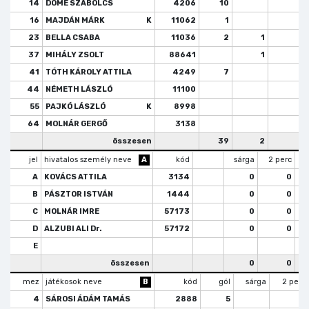
14
DÖME SZABOLCS
4206
10
1
16
MAJDÁN MÁRK
K
11062
1
23
BELLA CSABA
11036
2
1
37
MIHÁLY ZSOLT
88641
1
1
41
TÓTH KÁROLY ATTILA
4249
7
1
44
NÉMETH LÁSZLÓ
11100
55
PAJKÓ LÁSZLÓ
K
8998
64
MOLNÁR GERGŐ
3138
összesen
39
2
7
jel
hivatalos személy neve
A
kód
sárga
2 perc
A
KOVÁCS ATTILA
3134
0
0
B
PÁSZTOR ISTVÁN
1444
0
0
C
MOLNÁR IMRE
57173
0
0
D
ALZUBI ALI Dr.
57172
0
0
E
összesen
0
0
mez
játékosok neve
B
kód
gól
sárga
2 perc
4
SÁROSI ÁDÁM TAMÁS
2888
5