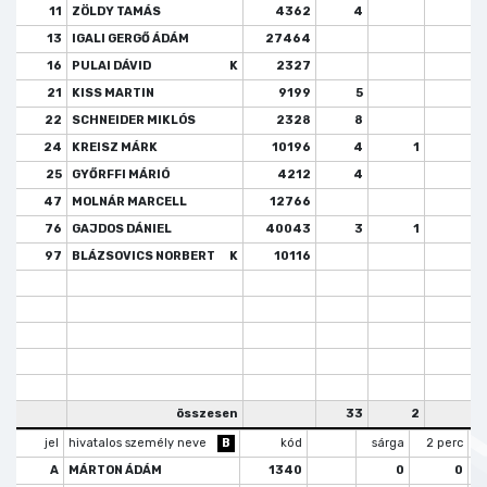
11
ZÖLDY TAMÁS
4362
4
13
IGALI GERGŐ ÁDÁM
27464
16
PULAI DÁVID
K
2327
21
KISS MARTIN
9199
5
22
SCHNEIDER MIKLÓS
2328
8
24
KREISZ MÁRK
10196
4
1
25
GYŐRFFI MÁRIÓ
4212
4
47
MOLNÁR MARCELL
12766
76
GAJDOS DÁNIEL
40043
3
1
1
97
BLÁZSOVICS NORBERT
K
10116
összesen
33
2
1
jel
hivatalos személy neve
B
kód
sárga
2 perc
A
MÁRTON ÁDÁM
1340
0
0