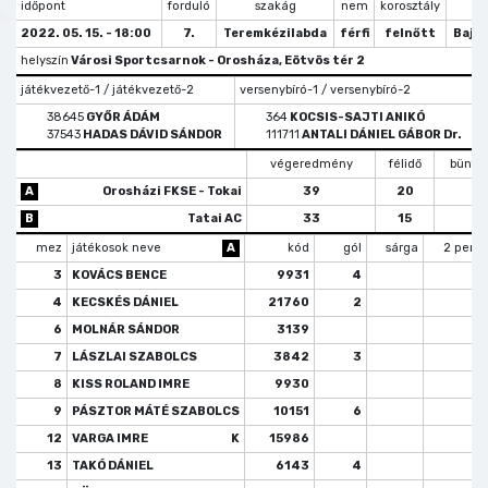
időpont
forduló
szakág
nem
korosztály
tí
2022. 05. 15. - 18:00
7.
Teremkézilabda
férfi
felnőtt
Bajn
helyszín
Városi Sportcsarnok - Orosháza, Eötvös tér 2
játékvezető-1 / játékvezető-2
versenybíró-1 / versenybíró-2
j
38645
GYŐR ÁDÁM
364
KOCSIS-SAJTI ANIKÓ
37543
HADAS DÁVID SÁNDOR
111711
ANTALI DÁNIEL GÁBOR Dr.
végeredmény
félidő
büntet
A
Orosházi FKSE - Tokai
39
20
B
Tatai AC
33
15
mez
játékosok neve
A
kód
gól
sárga
2 perc
3
KOVÁCS BENCE
9931
4
3
4
KECSKÉS DÁNIEL
21760
2
6
MOLNÁR SÁNDOR
3139
1
7
LÁSZLAI SZABOLCS
3842
3
8
KISS ROLAND IMRE
9930
9
PÁSZTOR MÁTÉ SZABOLCS
10151
6
12
VARGA IMRE
K
15986
13
TAKÓ DÁNIEL
6143
4