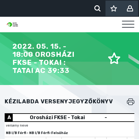
2022. 05. 15. -
18:00 OROSHÁZI
FKSE - TOKAI :
TATAI AC 39:33
KÉZILABDA VERSENYJEGYZŐKÖNYV
A
Orosházi FKSE - Tokai
-
verseny neve
NB I/B Férfi - NB I/B Férfi-Felsőház