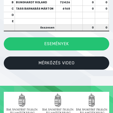
B
BUNGHARDT ROLAND
72426
0
0
C
TASS BARNABÁS MÁRTON
6168
0
0
D
E
összesen
0
0
ESEMÉNYEK
MÉRKŐZÉS VIDEO