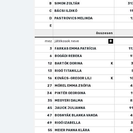
B
SIMON ZOLTÁN
31
C
BÁCSI ILDIKÓ
1
D
PASTROVICS MELINDA
1
E
összesen
mez
játékosok neve
B
3
FARKAS EMMA PATRÍCIA
11
6
BOGÁDI REBEKA
9
12
BARTÓK DORINA
K
13
RIGÓ TITANILLA
16
KOVÁCS-GREGOR LILI
K
1
27
MÓREL EMMA ZSÓFIA
4
34
PINTÉR GEORGINA
1
35
MEGYERI DALMA
8
45
JAUCK JULIANNA
9
47
BOSNYÁK BLANKA VANDA
4
49
RIGÓ IZABELLA
3
55
MEIER PANNA KLÁRA
4