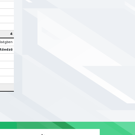
4
őségben
tőedző