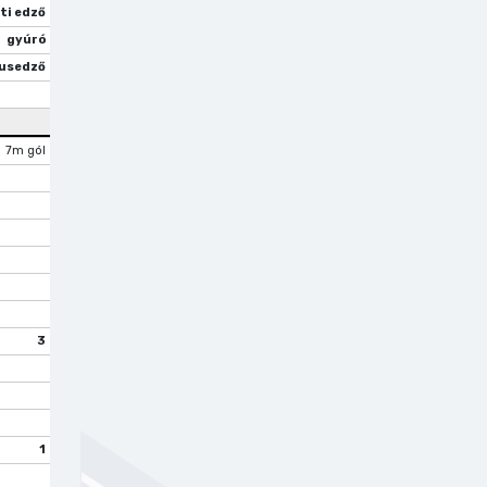
ti edző
gyúró
usedző
7m gól
3
1