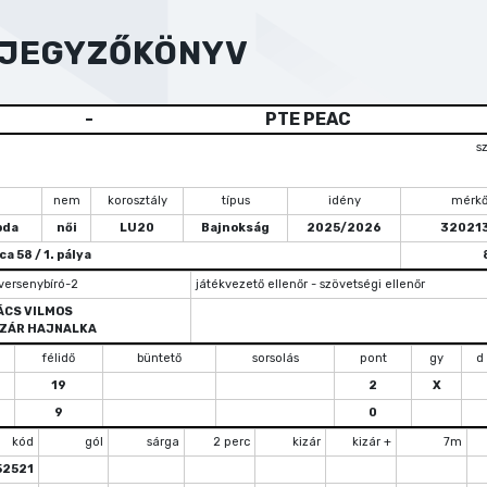
YJEGYZŐKÖNYV
-
PTE PEAC
s
nem
korosztály
típus
idény
mérkő
bda
női
LU20
Bajnokság
2025/2026
32021
 58 / 1. pálya
 versenybíró-2
játékvezető ellenőr - szövetségi ellenőr
ÁCS VILMOS
ZÁR HAJNALKA
félidő
büntető
sorsolás
pont
gy
d
19
2
X
9
0
kód
gól
sárga
2 perc
kizár
kizár +
7m
52521