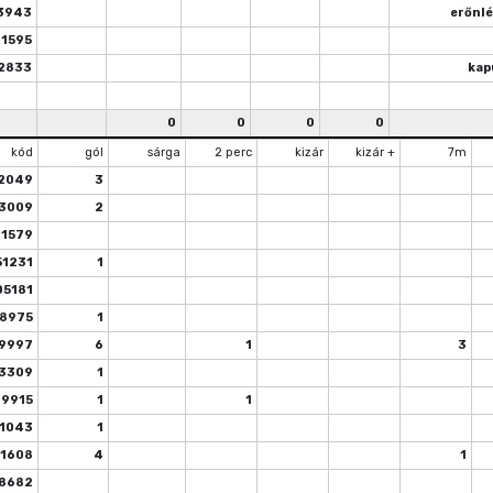
3943
erőnlé
11595
2833
kap
0
0
0
0
kód
gól
sárga
2 perc
kizár
kizár +
7m
2049
3
3009
2
31579
51231
1
05181
8975
1
9997
6
1
3
3309
1
19915
1
1
1043
1
1608
4
1
8682