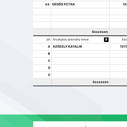
66
ERDŐS PETRA
10
összesen
jel
hivatalos személy neve
B
kó
A
SZÉKELY KATALIN
157
B
C
D
E
összesen