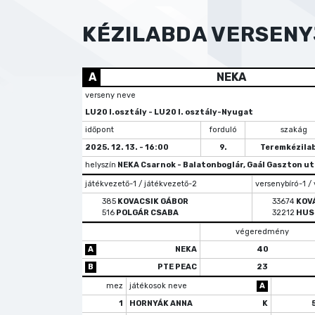
KÉZILABDA VERSEN
A
NEKA
verseny neve
LU20 I.osztály - LU20 I. osztály-Nyugat
időpont
forduló
szakág
2025. 12. 13. - 16:00
9.
Teremkézila
helyszín
NEKA Csarnok - Balatonboglár, Gaál Gaszton utca
játékvezető-1 / játékvezető-2
versenybíró-1 /
385
KOVACSIK GÁBOR
33674
KOV
516
POLGÁR CSABA
32212
HUS
végeredmény
A
NEKA
40
B
PTE PEAC
23
mez
játékosok neve
A
1
HORNYÁK ANNA
K