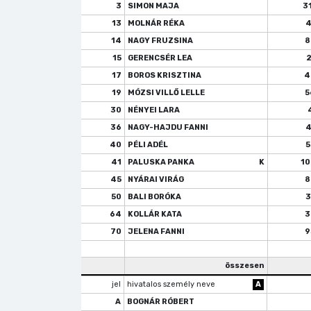
3
SIMON MAJA
3
13
MOLNÁR RÉKA
4
14
NAGY FRUZSINA
8
15
GERENCSÉR LEA
17
BOROS KRISZTINA
4
19
MÓZSI VILLŐ LELLE
5
30
NÉNYEI LARA
36
NAGY-HAJDU FANNI
4
40
PÉLI ADÉL
5
41
PALUSKA PANKA
K
1
45
NYÁRAI VIRÁG
8
50
BALI BORÓKA
3
64
KOLLÁR KATA
3
70
JELENA FANNI
9
összesen
jel
hivatalos személy neve
A
A
BOGNÁR RÓBERT