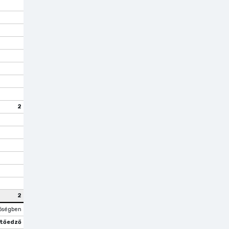
2
2
őségben
tőedző