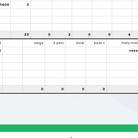
1400
3
23
0
2
0
0
4
d
sárga
2 perc
kizár
kizár +
mely min
5
veze
0
0
0
0