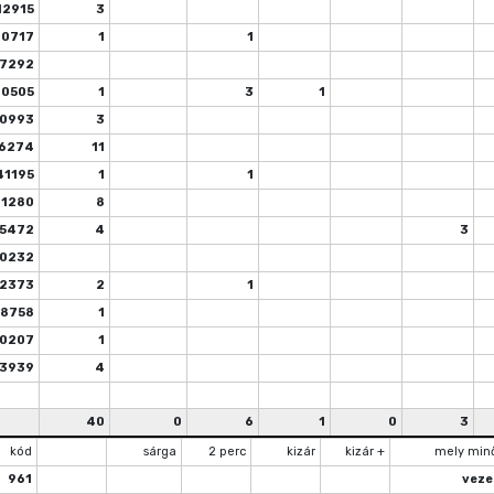
12915
3
0717
1
1
7292
20505
1
3
1
0993
3
6274
11
41195
1
1
1280
8
5472
4
3
00232
2373
2
1
8758
1
0207
1
3939
4
40
0
6
1
0
3
kód
sárga
2 perc
kizár
kizár +
mely min
961
veze