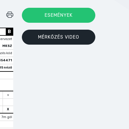
ESEMÉNYEK
B
MÉRKŐZÉS VIDEO
zervezet
MKSZ
zés kód
354471
85 néző
v
X
7m gól