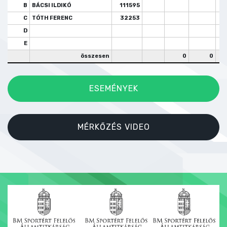
B
BÁCSI ILDIKÓ
111595
C
TÓTH FERENC
32253
D
E
összesen
0
0
ESEMÉNYEK
MÉRKŐZÉS VIDEO