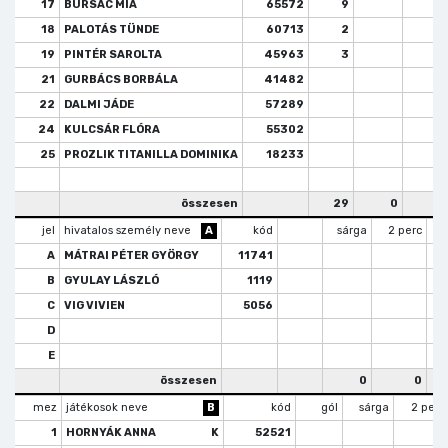
17
BURSAC MIA
65572
9
18
PALOTÁS TÜNDE
60713
2
19
PINTÉR SAROLTA
45963
3
21
GURBÁCS BORBÁLA
41482
22
DALMI JÁDE
57289
24
KULCSÁR FLÓRA
55302
25
PROZLIK TITANILLA DOMINIKA
18233
összesen
29
0
jel
hivatalos személy neve
A
kód
sárga
2 perc
k
A
MÁTRAI PÉTER GYÖRGY
11741
B
GYULAY LÁSZLÓ
1119
C
VIG VIVIEN
5056
D
E
összesen
0
0
mez
játékosok neve
B
kód
gól
sárga
2 perc
1
HORNYÁK ANNA
K
52521