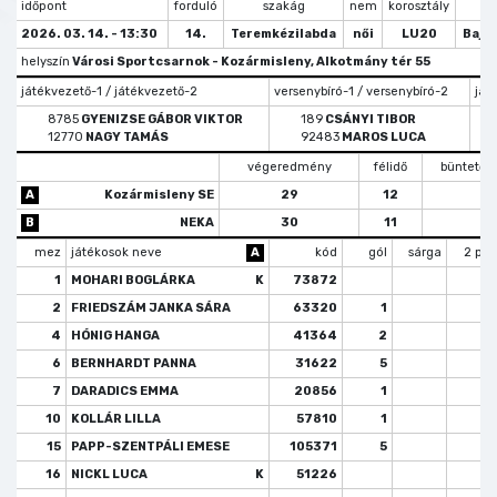
időpont
forduló
szakág
nem
korosztály
tí
2026. 03. 14. - 13:30
14.
Teremkézilabda
női
LU20
Bajn
helyszín
Városi Sportcsarnok - Kozármisleny, Alkotmány tér 55
játékvezető-1 / játékvezető-2
versenybíró-1 / versenybíró-2
ját
8785
GYENIZSE GÁBOR VIKTOR
189
CSÁNYI TIBOR
12770
NAGY TAMÁS
92483
MAROS LUCA
végeredmény
félidő
büntető
A
Kozármisleny SE
29
12
B
NEKA
30
11
mez
játékosok neve
A
kód
gól
sárga
2 per
1
MOHARI BOGLÁRKA
K
73872
2
FRIEDSZÁM JANKA SÁRA
63320
1
4
HÓNIG HANGA
41364
2
6
BERNHARDT PANNA
31622
5
7
DARADICS EMMA
20856
1
10
KOLLÁR LILLA
57810
1
15
PAPP-SZENTPÁLI EMESE
105371
5
16
NICKL LUCA
K
51226