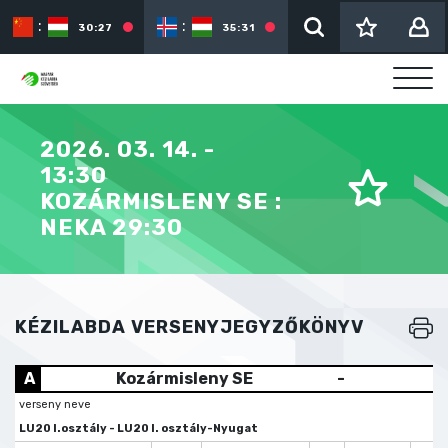
:
:
:
30:27
35:31
2026. 03. 14. -
13:30
KOZÁRMISLENY SE :
NEKA 29:30
KÉZILABDA VERSENYJEGYZŐKÖNYV
A
Kozármisleny SE
-
verseny neve
LU20 I.osztály - LU20 I. osztály-Nyugat