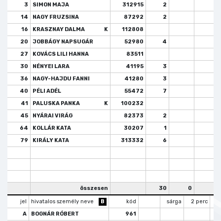
3
SIMON MAJA
312915
2
14
NAGY FRUZSINA
87292
2
2
16
KRASZNAY DALMA
K
112808
20
JOBBÁGY NAPSUGÁR
52980
4
1
27
KOVÁCS LILI HANNA
83511
30
NÉNYEI LARA
41195
3
36
NAGY-HAJDU FANNI
41280
3
40
PÉLI ADÉL
55472
7
41
PALUSKA PANKA
K
100232
45
NYÁRAI VIRÁG
82373
2
64
KOLLÁR KATA
30207
1
79
KIRÁLY KATA
313332
6
összesen
30
0
3
jel
hivatalos személy neve
B
kód
sárga
2 perc
k
A
BOGNÁR RÓBERT
961