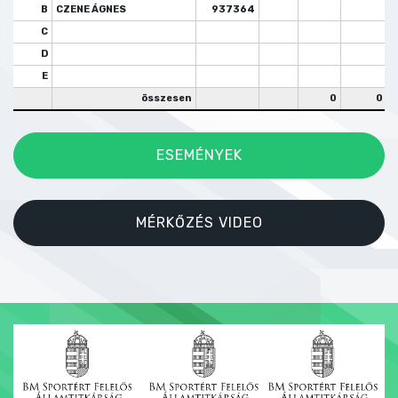
B
CZENE ÁGNES
937364
C
D
E
összesen
0
0
ESEMÉNYEK
MÉRKŐZÉS VIDEO