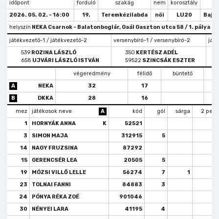
időpont
forduló
szakág
nem
korosztály
tí
2026. 05. 02. - 16:00
19.
Teremkézilabda
női
LU20
Bajn
helyszín
NEKA Csarnok - Balatonboglár, Gaál Gaszton utca 58 / 1. pálya
játékvezető-1 / játékvezető-2
versenybíró-1 / versenybíró-2
játé
539
ROZINA LÁSZLÓ
350
KERTÉSZ ADÉL
658
UJVÁRI LÁSZLÓ ISTVÁN
59522
SZINCSÁK ESZTER
végeredmény
félidő
büntető
s
A
NEKA
32
17
B
DKKA
28
16
mez
játékosok neve
A
kód
gól
sárga
2 perc
1
HORNYÁK ANNA
K
52521
3
SIMON MAJA
312915
5
14
NAGY FRUZSINA
87292
15
GERENCSÉR LEA
20505
5
19
MÓZSI VILLŐ LELLE
56274
7
1
23
TOLNAI FANNI
84883
3
24
PÓNYA RÉKA ZOÉ
901046
30
NÉNYEI LARA
41195
4