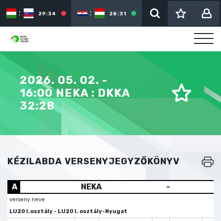
:
:
:
29:34
28:31
2026. 05. 02. -
16:00 NEKA : DKKA
32:28
KÉZILABDA VERSENYJEGYZŐKÖNYV
A
NEKA
-
verseny neve
LU20 I.osztály - LU20 I. osztály-Nyugat