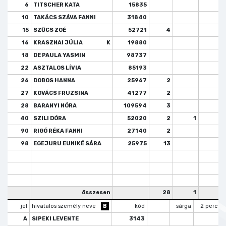
6
TITSCHER KATA
15835
10
TAKÁCS SZÁVA FANNI
31840
15
SZŰCS ZOÉ
52721
4
16
KRASZNAI JÚLIA
K
19880
18
DE PAULA YASMIN
98737
22
ASZTALOS LÍVIA
85193
26
DOBOS HANNA
25967
2
27
KOVÁCS FRUZSINA
41277
2
28
BARANYI NÓRA
109594
3
40
SZILI DÓRA
52020
2
1
90
RIGÓ RÉKA FANNI
27140
2
2
98
EGEJURU EUNIKÉ SÁRA
25975
13
összesen
28
1
2
jel
hivatalos személy neve
B
kód
sárga
2 perc
A
SIPEKI LEVENTE
3143