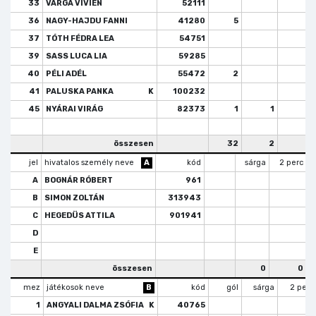
33
VARGA VIVIEN
52111
36
NAGY-HAJDU FANNI
41280
5
37
TÓTH FÉDRA LEA
54751
1
39
SASS LUCA LIA
59285
40
PÉLI ADÉL
55472
2
41
PALUSKA PANKA
K
100232
45
NYÁRAI VIRÁG
82373
1
1
1
összesen
32
2
2
jel
hivatalos személy neve
A
kód
sárga
2 perc
A
BOGNÁR RÓBERT
961
B
SIMON ZOLTÁN
313943
C
HEGEDÜS ATTILA
901941
D
E
összesen
0
0
mez
játékosok neve
B
kód
gól
sárga
2 perc
1
ANGYALI DALMA ZSÓFIA
K
40765