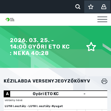
2026. 03. 25. -
14:00 GYŐRI ETO KC
: NEKA 40:28
KÉZILABDA VERSENYJEGYZŐKÖNYV
A
Győri ETO KC
-
verseny neve
LU18 I.osztály - LU18 I. osztály-Nyugat