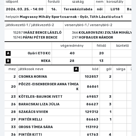
időpont
forduló
szakág
nem
korosztály
tí
2026. 03. 25. - 14:00
16.
Teremkézilabda
női
LU18
Bajn
helyszín
Magvassy Mihály Sportcsarnok - Győr, Tóth László utca 1
játékvezető-1 / játékvezető-2
versenybíró-1 / versenybíró-2
15287
IHÁSZ BENCE LÁSZLÓ
366
KOLAROVSZKI ZOLTÁN MIHÁLY
15745
PÁPAI PÉTER BENCE
297
HOFBAUER NÁNDOR
végeredmény
félidő
büntető
A
Győri ETO KC
40
20
B
NEKA
28
13
mez
játékosok neve
A
kód
gól
sárga
2 p
2
CSONKA NORINA
102857
2
PŐCZE-EISENBERGER ANNA TÍMEA
20
86861
K
23
KÖTELES-BAUNOK IVETT
69857
3
26
BARACSKAI LIZA JÚLIA
86627
3
28
SZAKÁCS VIVIEN
129312
1
29
PINTÉR NELLI
86663
1
33
OROSS TÍMEA SÁRA
113192
36
PINTÉR KITTI
61763
4