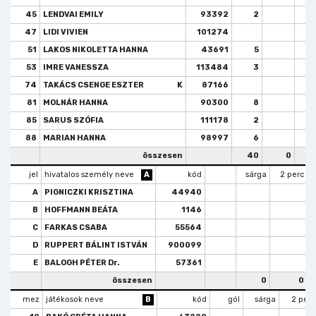
45
LENDVAI EMILY
93392
2
47
LIDI VIVIEN
101274
51
LAKOS NIKOLETTA HANNA
43691
5
53
IMRE VANESSZA
113484
3
74
TAKÁCS CSENGE ESZTER
K
87166
81
MOLNÁR HANNA
90300
8
85
SARUS SZÓFIA
111178
2
88
MARIAN HANNA
98997
6
összesen
40
0
jel
hivatalos személy neve
A
kód
sárga
2 perc
A
PIGNICZKI KRISZTINA
44940
B
HOFFMANN BEÁTA
1146
C
FARKAS CSABA
55564
D
RUPPERT BÁLINT ISTVÁN
900099
E
BALOGH PÉTER Dr.
57361
összesen
0
0
mez
játékosok neve
B
kód
gól
sárga
2 perc