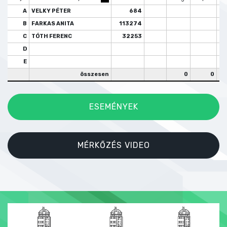
A
VELKY PÉTER
684
B
FARKAS ANITA
113274
C
TÓTH FERENC
32253
D
E
összesen
0
0
ESEMÉNYEK
MÉRKŐZÉS VIDEO