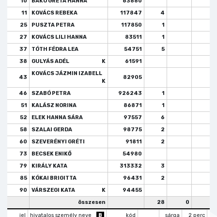
10
BAKÓ GRÉTA HANNA
63880
2
11
KOVÁCS REBEKA
117847
4
25
PUSZTA PETRA
117850
1
27
KOVÁCS LILI HANNA
83511
1
37
TÓTH FÉDRA LEA
54751
5
38
GULYÁS ADÉL
K
61591
KOVÁCS JÁZMIN IZABELL
43
82905
K
46
SZABÓ PETRA
926243
1
51
KALÁSZ NORINA
86871
1
52
ELEK HANNA SÁRA
97557
6
58
SZALAI GERDA
98775
2
60
SZEVERÉNYI GRÉTI
91811
2
73
BECSEK ENIKŐ
54980
79
KIRÁLY KATA
313332
3
85
KÓKAI BRIGITTA
96431
2
90
VÁRSZEGI KATA
K
94455
összesen
28
0
2
jel
hivatalos személy neve
B
kód
sárga
2 perc
k