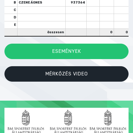
B
CZENE ÁGNES
937364
C
D
E
összesen
0
0
ESEMÉNYEK
MÉRKŐZÉS VIDEO