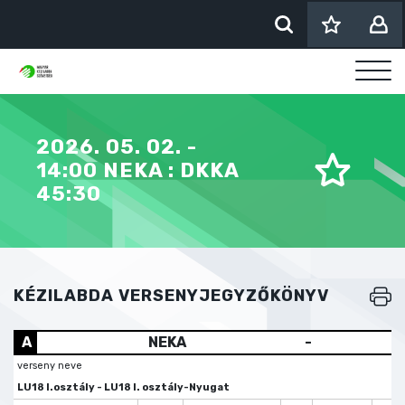
2026. 05. 02. -
14:00 NEKA : DKKA
45:30
KÉZILABDA VERSENYJEGYZŐKÖNYV
A
NEKA
-
verseny neve
LU18 I.osztály - LU18 I. osztály-Nyugat