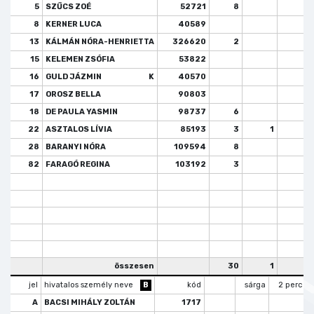
5
SZŰCS ZOÉ
52721
8
8
KERNER LUCA
40589
13
KÁLMÁN NÓRA-HENRIETTA
326620
2
15
KELEMEN ZSÓFIA
53822
16
GULD JÁZMIN
K
40570
17
OROSZ BELLA
90803
18
DE PAULA YASMIN
98737
6
22
ASZTALOS LÍVIA
85193
3
1
28
BARANYI NÓRA
109594
8
82
FARAGÓ REGINA
103192
3
összesen
30
1
0
jel
hivatalos személy neve
B
kód
sárga
2 perc
A
BACSI MIHÁLY ZOLTÁN
1717