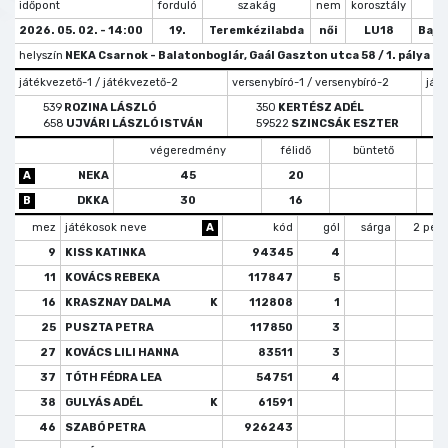
időpont
forduló
szakág
nem
korosztály
tí
2026. 05. 02. - 14:00
19.
Teremkézilabda
női
LU18
Bajn
helyszín
NEKA Csarnok - Balatonboglár, Gaál Gaszton utca 58 / 1. pálya
játékvezető-1 / játékvezető-2
versenybíró-1 / versenybíró-2
játé
539
ROZINA LÁSZLÓ
350
KERTÉSZ ADÉL
658
UJVÁRI LÁSZLÓ ISTVÁN
59522
SZINCSÁK ESZTER
végeredmény
félidő
büntető
s
A
NEKA
45
20
B
DKKA
30
16
mez
játékosok neve
A
kód
gól
sárga
2 perc
9
KISS KATINKA
94345
4
11
KOVÁCS REBEKA
117847
5
16
KRASZNAY DALMA
K
112808
1
25
PUSZTA PETRA
117850
3
1
27
KOVÁCS LILI HANNA
83511
3
37
TÓTH FÉDRA LEA
54751
4
38
GULYÁS ADÉL
K
61591
46
SZABÓ PETRA
926243