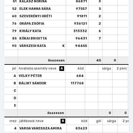
51
KALÁSZ NORINA
86871
3
52
ELEK HANNA SÁRA
97557
5
60
SZEVERÉNYI GRÉTI
91811
2
76
GRÁPA ZSÓFIA
936121
2
79
KIRÁLY KATA
313332
6
85
KÓKAI BRIGITTA
96431
7
90
VÁRSZEGI KATA
K
94455
összesen
45
0
1
jel
hivatalos személy neve
A
kód
sárga
2 perc
A
VELKY PÉTER
684
B
BÁLINT SÁNDOR
117768
C
D
E
összesen
0
0
mez
játékosok neve
B
kód
gól
sárga
2 perc
4
VARGA VANESSZA AMIRA
83623