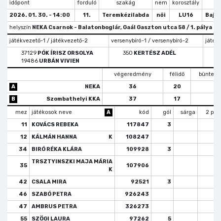
időpont
forduló
szakág
nem
korosztály
tí
2026. 01. 30. - 14:00
11.
Teremkézilabda
női
LU16
Bajn
helyszín
NEKA Csarnok - Balatonboglár, Gaál Gaszton utca 58 / 1. pálya
játékvezető-1 / játékvezető-2
versenybíró-1 / versenybíró-2
játékv
37129
PÓK ÍRISZ ORSOLYA
350
KERTÉSZ ADÉL
19486
URBÁN VIVIEN
végeredmény
félidő
büntető
A
NEKA
36
20
B
Szombathelyi KKA
37
17
mez
játékosok neve
A
kód
gól
sárga
2 per
11
KOVÁCS REBEKA
117847
3
12
KÁLMÁN HANNA
K
108247
34
BIRÓ RÉKA KLÁRA
109928
3
TRSZTYINSZKI MAJA MÁRIA
35
107906
K
42
CSALA MIRA
92521
3
46
SZABÓ PETRA
926243
47
AMBRUS PETRA
326273
55
SZÖGI LAURA
97262
5