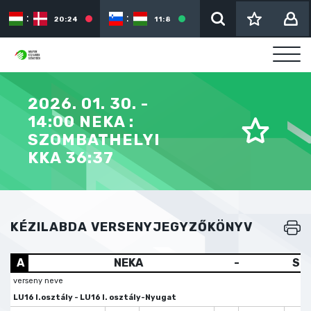
:
:
:
20:24
11:8
2026. 01. 30. -
14:00 NEKA :
SZOMBATHELYI
KKA 36:37
KÉZILABDA VERSENYJEGYZŐKÖNYV
A
NEKA
-
Sz
verseny neve
LU16 I.osztály - LU16 I. osztály-Nyugat