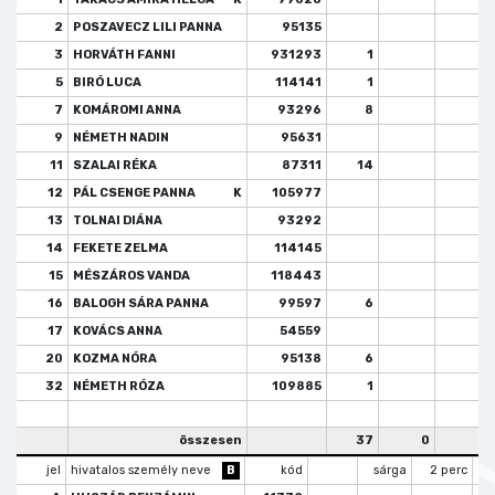
2
POSZAVECZ LILI PANNA
95135
3
HORVÁTH FANNI
931293
1
5
BIRÓ LUCA
114141
1
7
KOMÁROMI ANNA
93296
8
9
NÉMETH NADIN
95631
11
SZALAI RÉKA
87311
14
1
12
PÁL CSENGE PANNA
K
105977
13
TOLNAI DIÁNA
93292
14
FEKETE ZELMA
114145
15
MÉSZÁROS VANDA
118443
16
BALOGH SÁRA PANNA
99597
6
17
KOVÁCS ANNA
54559
20
KOZMA NÓRA
95138
6
1
32
NÉMETH RÓZA
109885
1
1
összesen
37
0
3
jel
hivatalos személy neve
B
kód
sárga
2 perc