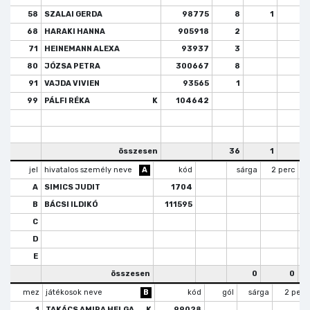
58
SZALAI GERDA
98775
8
1
68
HARAKI HANNA
905918
2
71
HEINEMANN ALEXA
93937
3
80
JÓZSA PETRA
300667
8
91
VAJDA VIVIEN
93565
1
99
PÁLFI RÉKA
K
104642
összesen
36
1
jel
hivatalos személy neve
A
kód
sárga
2 perc
A
SIMICS JUDIT
1704
B
BÁCSI ILDIKÓ
111595
C
D
E
összesen
0
0
mez
játékosok neve
B
kód
gól
sárga
2 perc
1
TAKÁCS AMIRA HELGA
K
99028