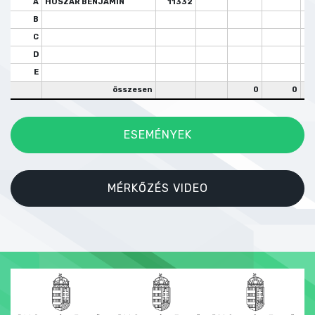
A
HUSZÁR BENJÁMIN
11332
B
C
D
E
összesen
0
0
ESEMÉNYEK
MÉRKŐZÉS VIDEO