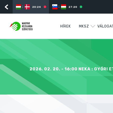
:
:
20:24
27:20
HÍREK
MKSZ
VÁLOGA
2026. 02. 20. - 16:00 NEKA : GYŐRI 