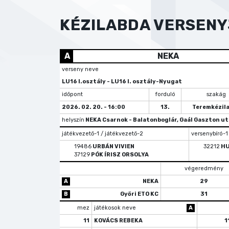
KÉZILABDA VERSEN
A
NEKA
verseny neve
LU16 I.osztály - LU16 I. osztály-Nyugat
időpont
forduló
szakág
2026. 02. 20. - 16:00
13.
Teremkézil
helyszín
NEKA Csarnok - Balatonboglár, Gaál Gaszton ut
játékvezető-1 / játékvezető-2
versenybíró-1
19486
URBÁN VIVIEN
32212
HU
37129
PÓK ÍRISZ ORSOLYA
végeredmény
A
NEKA
29
B
Győri ETO KC
31
mez
játékosok neve
A
11
KOVÁCS REBEKA
1