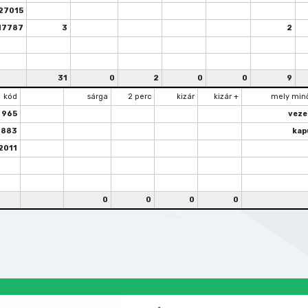
27015
17787
3
2
31
0
2
0
0
9
kód
sárga
2 perc
kizár
kizár +
mely min
965
veze
0883
kap
2011
0
0
0
0