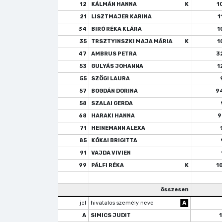
12
KÁLMÁN HANNA
K
1
21
LISZTMAJER KARINA
1
34
BIRÓ RÉKA KLÁRA
1
35
TRSZTYINSZKI MAJA MÁRIA
K
1
47
AMBRUS PETRA
3
53
GULYÁS JOHANNA
1
55
SZÖGI LAURA
57
BOGDÁN DORINA
9
58
SZALAI GERDA
68
HARAKI HANNA
9
71
HEINEMANN ALEXA
85
KÓKAI BRIGITTA
91
VAJDA VIVIEN
99
PÁLFI RÉKA
K
1
összesen
jel
hivatalos személy neve
A
A
SIMICS JUDIT