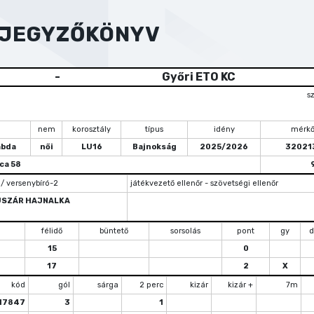
YJEGYZŐKÖNYV
-
Győri ETO KC
s
nem
korosztály
típus
idény
mérkő
abda
női
LU16
Bajnokság
2025/2026
32021
ca 58
 / versenybíró-2
játékvezető ellenőr - szövetségi ellenőr
SZÁR HAJNALKA
félidő
büntető
sorsolás
pont
gy
d
15
0
17
2
X
kód
gól
sárga
2 perc
kizár
kizár +
7m
17847
3
1