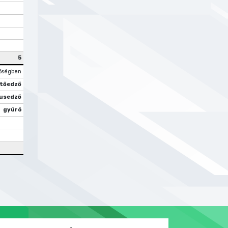
5
őségben
tőedző
usedző
gyúró