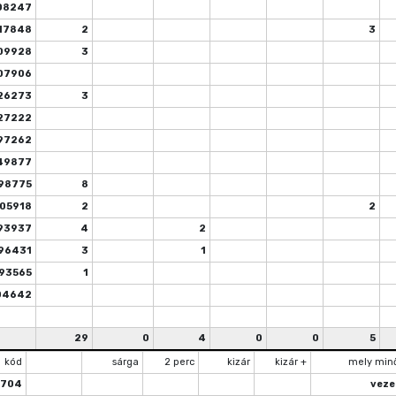
08247
17848
2
3
09928
3
07906
26273
3
27222
97262
49877
98775
8
05918
2
2
93937
4
2
96431
3
1
93565
1
04642
29
0
4
0
0
5
kód
sárga
2 perc
kizár
kizár +
mely min
1704
veze