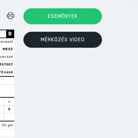
ESEMÉNYEK
B
MÉRKŐZÉS VIDEO
zervezet
MKSZ
zés kód
357557
93 néző
v
X
7m gól