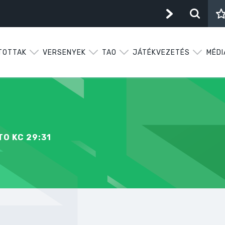
TOTTAK
VERSENYEK
TAO
JÁTÉKVEZETÉS
MÉDI
ETO KC 29:31