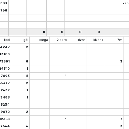
2833
kap
7768
0
0
0
0
kód
gól
sárga
2 perc
kizár
kizár +
7m
04249
2
13103
73801
8
3
29310
1
97693
5
1
53379
2
02639
1
13483
1
25234
49670
2
12658
1
1
87664
6
3