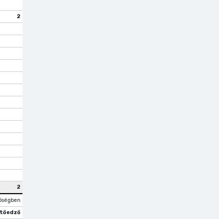
2
2
őségben
tőedző