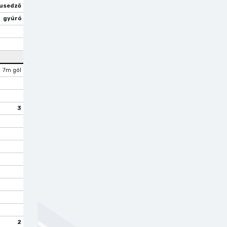
usedző
gyúró
7m gól
3
2