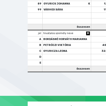
89
GYURICS JOHANNA
K
1
99
VÁRHIDI SÁRA
1
összesen
jel
hivatalos személy neve
B
A
BORDÁSNÉ HORVÁTH MARIANNA
B
PETRÓCZI VIKTÓRIA
4
C
GYURICZA LEONA
32
D
E
összesen