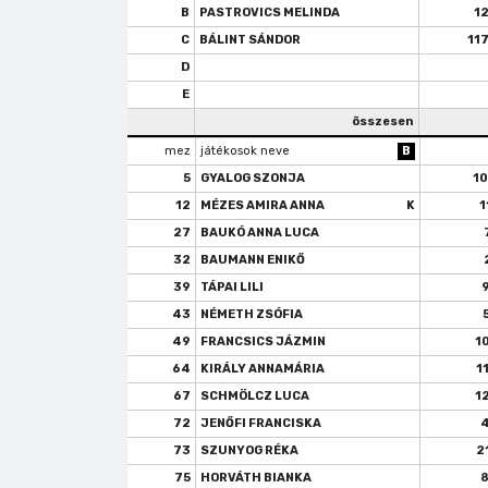
B
PASTROVICS MELINDA
1
C
BÁLINT SÁNDOR
11
D
E
összesen
mez
játékosok neve
B
5
GYALOG SZONJA
1
12
MÉZES AMIRA ANNA
K
1
27
BAUKÓ ANNA LUCA
32
BAUMANN ENIKŐ
39
TÁPAI LILI
43
NÉMETH ZSÓFIA
49
FRANCSICS JÁZMIN
1
64
KIRÁLY ANNAMÁRIA
1
67
SCHMÖLCZ LUCA
1
72
JENŐFI FRANCISKA
73
SZUNYOG RÉKA
2
75
HORVÁTH BIANKA