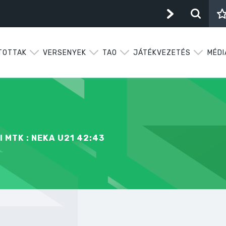
TOTTAK
VERSENYEK
TAO
JÁTÉKVEZETÉS
MÉDI
I MTK : NEKA U21 42:43