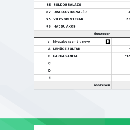
85
BOLDOG BALÁZS
87
DRASKOVICS VALÉR
96
VILOVSKI STEFAN
3
98
HAJDU ÁKOS
összesen
jel
hivatalos személy neve
B
A
LEHŐCZ ZOLTÁN
B
FARKAS ANITA
11
C
D
E
összesen