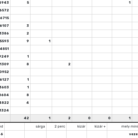
4943
5
1
6572
6715
6107
3
3386
2
5593
9
1
4851
9249
1
1309
8
2
0952
6127
1
3603
1
0604
8
4822
4
1324
42
1
2
0
0
1
ód
sárga
2 perc
kizár
kizár +
mely min
46
veze