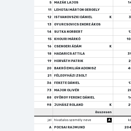
5
MAZÁK LAJOS
1
11
LEHOTAI MÁRTON GERGELY
12
ISTVANOVSZKI DÁNIEL
K
3
13
GYURCSOVICS ENDRE ÁKOS
14
SUTKA NORBERT
1
15
KHOURI MÁRKÓ
10
16
CSENGERI ÁDÁM
K
18
HADARICS ATTILA
3
19
HORVÁTH PATRIK
2
20
BAKRÓ EMILIÁN ADONISZ
4
21
FÉLEGYHÁZI ZSOLT
36
FEKETE DÁNIEL
1
73
MAJOR OLIVÉR
2
88
GYÖRGY FERENC DÁNIEL
1
98
JUHÁSZ ROLAND
K
2
összesen
jel
hivatalos személy neve
A
k
A
POCSAI RAJMUND
20