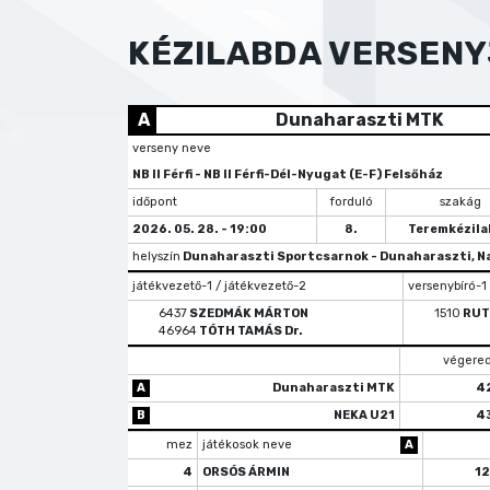
KÉZILABDA VERSEN
A
Dunaharaszti MTK
verseny neve
NB II Férfi - NB II Férfi-Dél-Nyugat (E-F) Felsőház
időpont
forduló
szakág
2026. 05. 28. - 19:00
8.
Teremkézila
helyszín
Dunaharaszti Sportcsarnok - Dunaharaszti, N
játékvezető-1 / játékvezető-2
versenybíró-1
6437
SZEDMÁK MÁRTON
1510
RUT
46964
TÓTH TAMÁS Dr.
végere
A
Dunaharaszti MTK
4
B
NEKA U21
4
mez
játékosok neve
A
4
ORSÓS ÁRMIN
1