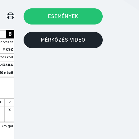
ESEMÉNYEK
B
MÉRKŐZÉS VIDEO
zervezet
MKSZ
zés kód
413604
50 néző
d
v
X
7m gól