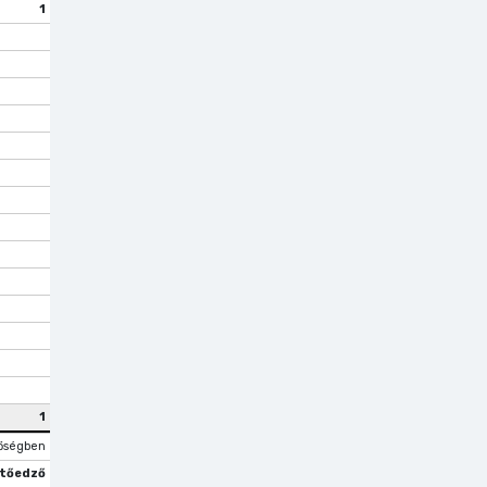
1
1
őségben
tőedző