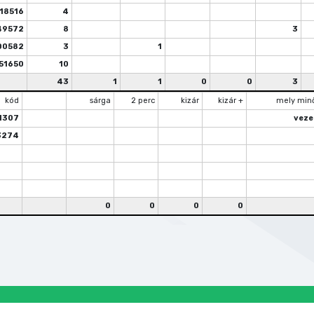
18516
4
49572
8
3
00582
3
1
51650
10
43
1
1
0
0
3
kód
sárga
2 perc
kizár
kizár +
mely min
1307
veze
3274
0
0
0
0