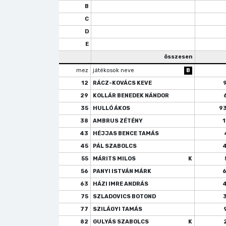
B
C
D
E
összesen
mez
játékosok neve
B
12
RÁCZ-KOVÁCS KEVE
29
KOLLÁR BENEDEK NÁNDOR
35
HULLÓ ÁKOS
9
38
AMBRUS ZÉTÉNY
1
43
HÉJJAS BENCE TAMÁS
45
PÁL SZABOLCS
55
MÁRITS MILOS
K
56
PANYI ISTVÁN MÁRK
63
HÁZI IMRE ANDRÁS
75
SZLADOVICS BOTOND
77
SZILÁGYI TAMÁS
82
GULYÁS SZABOLCS
K