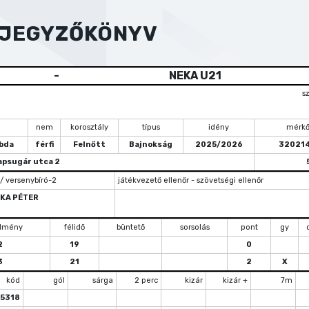
YJEGYZŐKÖNYV
-
NEKA U21
s
nem
korosztály
típus
idény
mérkő
bda
férfi
Felnőtt
Bajnokság
2025/2026
32021
apsugár utca 2
 / versenybíró-2
játékvezető ellenőr - szövetségi ellenőr
KA PÉTER
dmény
félidő
büntető
sorsolás
pont
gy
2
19
0
3
21
2
X
kód
gól
sárga
2 perc
kizár
kizár +
7m
25318