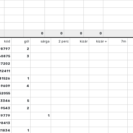
0
0
0
0
kód
gól
sárga
2 perc
kizár
kizár +
7m
98797
2
60875
3
37202
12411
41526
1
49609
4
52055
63346
5
49543
2
39779
1
98413
21834
1