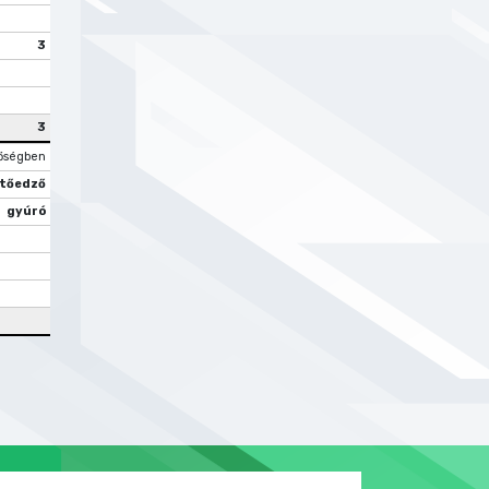
3
3
őségben
tőedző
gyúró