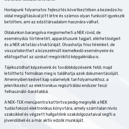
Honlapunk folyamatos fejlesztés következtében a keziedzo.hu
oldal megújításával jött létre és számos olyan funkciót igyekszik
betölteni, ami az edzőtársadalom hasznára válhat.
Oldalunkon barangolva megismerheti a NEK rövid, de
eseménydús történetét, apparátusunk tagjait, elérhetőségeit
és a NEK oktatási struktúráját. Olvashatja friss híreinket, de
visszatekinthet a közezelmúlt kiemelkedő eseményeire és
ellátogathat az azokat megörökítő képgalériába is.
Tájékozódhat képzéseink és továbbképzéseink felől, majd
letölthető formában meg is találhatja azok dokumentációját.
Amennyiben kedvet kap valamelyik tanfolyamunkhoz, a
jelentkezést az elektronikus regisztrálási endszer teszi
felhasználó-barátabbá.
A NEK-TEK menüpontra kattintva pedig megnyílik a NEK
tudásfokozó elektronikus könyvtára, amely számtalan nívós
szakcikkel és végzett hallgatóink szakdolgozataival segíti a
jövendőbeli és a már aktív edzők munkáját.