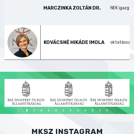
MARCZINKA ZOLTÁN DR.
NEK igazgat
KOVÁCSNÉ HIKÁDE IMOLA
oktatássze
MKSZ INSTAGRAM