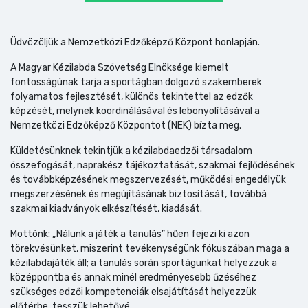
Üdvözöljük a Nemzetközi Edzőképző Központ honlapján.
A Magyar Kézilabda Szövetség Elnöksége kiemelt
fontosságúnak tarja a sportágban dolgozó szakemberek
folyamatos fejlesztését, különös tekintettel az edzők
képzését, melynek koordinálásával és lebonyolításával a
Nemzetközi Edzőképző Központot (NEK) bízta meg.
Küldetésünknek tekintjük a kézilabdaedzői társadalom
összefogását, naprakész tájékoztatását, szakmai fejlődésének
és továbbképzésének megszervezését, működési engedélyük
megszerzésének és megújításának biztosítását, továbbá
szakmai kiadványok elkészítését, kiadását.
Mottónk: „Nálunk a játék a tanulás” hűen fejezi ki azon
törekvésünket, miszerint tevékenységünk fókuszában maga a
kézilabdajáték áll; a tanulás során sportágunkat helyezzük a
középpontba és annak minél eredményesebb űzéséhez
szükséges edzői kompetenciák elsajátítását helyezzük
előtérbe, tesszük lehetővé.