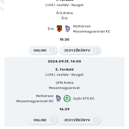
LU16 I. osztály- Nyugat
Érd Aréna
Érd
Motherson
Érd
Mosonmagyaróvári KC
15:25
ONLINE
JEGYZŐKÖNYV
2024.09.13. 14:00
2. forduló
LU16 I. osztály- Nyugat
UFM Aréna
Mosonmagyaróvár
Motherson
Győri ETO KC
Mosonmagyaróvári KC
16:29
ONLINE
JEGYZŐKÖNYV