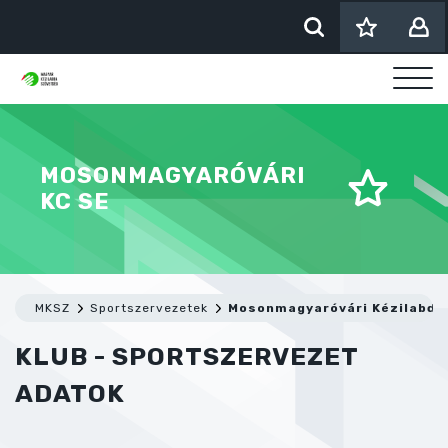
MOSONMAGYARÓVÁRI
KC SE
MKSZ
Sportszervezetek
Mosonmagyaróvári Kézilabda
KLUB - SPORTSZERVEZET
ADATOK