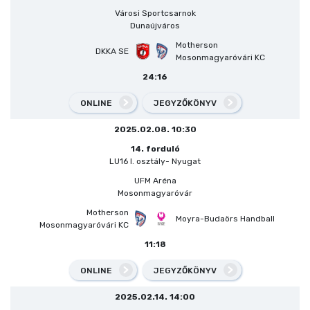
Városi Sportcsarnok
Dunaújváros
Motherson
DKKA SE
Mosonmagyaróvári KC
24:16
ONLINE
JEGYZŐKÖNYV
2025.02.08. 10:30
14. forduló
LU16 I. osztály- Nyugat
UFM Aréna
Mosonmagyaróvár
Motherson
Moyra-Budaörs Handball
Mosonmagyaróvári KC
11:18
ONLINE
JEGYZŐKÖNYV
2025.02.14. 14:00