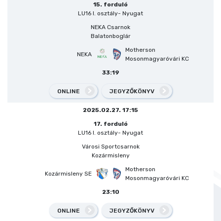
15. forduló
LU16 I. osztály- Nyugat
NEKA Csarnok
Balatonboglár
Motherson
NEKA
Mosonmagyaróvári KC
33:19
ONLINE
JEGYZŐKÖNYV
2025.02.27. 17:15
17. forduló
LU16 I. osztály- Nyugat
Városi Sportcsarnok
Kozármisleny
Motherson
Kozármisleny SE
Mosonmagyaróvári KC
23:10
ONLINE
JEGYZŐKÖNYV