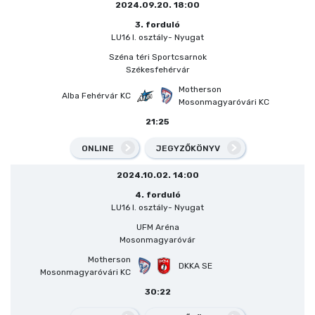
2024.09.20. 18:00
3. forduló
LU16 I. osztály- Nyugat
Széna téri Sportcsarnok
Székesfehérvár
Motherson
Alba Fehérvár KC
Mosonmagyaróvári KC
21:25
ONLINE
JEGYZŐKÖNYV
2024.10.02. 14:00
4. forduló
LU16 I. osztály- Nyugat
UFM Aréna
Mosonmagyaróvár
Motherson
DKKA SE
Mosonmagyaróvári KC
30:22