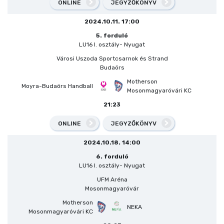
ONLINE
JEGYZŐKÖNYV
2024.10.11. 17:00
5. forduló
LU16 I. osztály- Nyugat
Városi Uszoda Sportcsarnok és Strand
Budaörs
Motherson
Moyra-Budaörs Handball
Mosonmagyaróvári KC
21:23
ONLINE
JEGYZŐKÖNYV
2024.10.18. 14:00
6. forduló
LU16 I. osztály- Nyugat
UFM Aréna
Mosonmagyaróvár
Motherson
NEKA
Mosonmagyaróvári KC