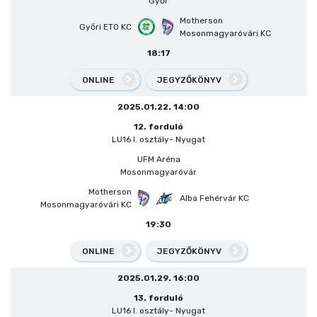
Győr
Motherson
Győri ETO KC
Mosonmagyaróvári KC
18:17
ONLINE
JEGYZŐKÖNYV
2025.01.22. 14:00
12. forduló
LU16 I. osztály- Nyugat
UFM Aréna
Mosonmagyaróvár
Motherson
Alba Fehérvár KC
Mosonmagyaróvári KC
19:30
ONLINE
JEGYZŐKÖNYV
2025.01.29. 16:00
13. forduló
LU16 I. osztály- Nyugat