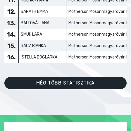
11.
MOLNÁR FANNI
Motherson Mosonmagyaróvári KC
12.
BARÁTH EMMA
Motherson Mosonmagyaróvári KC
13.
BALTOVÁ LIANA
Motherson Mosonmagyaróvári KC
14.
SMUK LARA
Motherson Mosonmagyaróvári KC
15.
RÁCZ BIANKA
Motherson Mosonmagyaróvári KC
16.
ISTELLA BOGLÁRKA
Motherson Mosonmagyaróvári KC
MÉG TÖBB STATISZTIKA