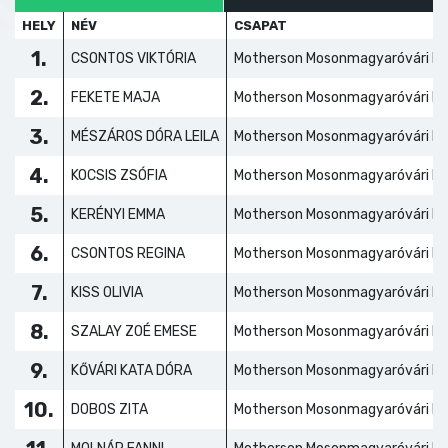
HELY
NÉV
CSAPAT
1.
CSONTOS VIKTÓRIA
Motherson Mosonmagyaróvári KC
2.
FEKETE MAJA
Motherson Mosonmagyaróvári KC
3.
MÉSZÁROS DÓRA LEILA
Motherson Mosonmagyaróvári KC
4.
KOCSIS ZSÓFIA
Motherson Mosonmagyaróvári KC
5.
KERÉNYI EMMA
Motherson Mosonmagyaróvári KC
6.
CSONTOS REGINA
Motherson Mosonmagyaróvári KC
7.
KISS OLIVIA
Motherson Mosonmagyaróvári KC
8.
SZALAY ZOÉ EMESE
Motherson Mosonmagyaróvári KC
9.
KŐVÁRI KATA DÓRA
Motherson Mosonmagyaróvári KC
10.
DOBOS ZITA
Motherson Mosonmagyaróvári KC