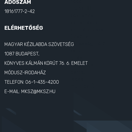
ADÓSZÁM
18161777-2-42
ELÉRHETŐSÉG
MAGYAR KÉZILABDA SZÖVETSÉG
1087 BUDAPEST,
KÖNYVES KÁLMÁN KÖRÚT 76. 6. EMELET
MÓDUSZ-IRODAHÁZ
TELEFON:
06-1-435-4200
E-MAIL:
MKSZ@MKSZ.HU