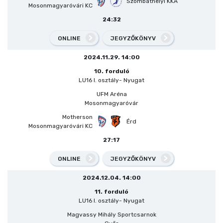
Szombathelyi KKA
Mosonmagyaróvári KC
24:32
ONLINE
JEGYZŐKÖNYV
2024.11.29. 14:00
10. forduló
LU16 I. osztály- Nyugat
UFM Aréna
Mosonmagyaróvár
Motherson
Érd
Mosonmagyaróvári KC
27:17
ONLINE
JEGYZŐKÖNYV
2024.12.04. 14:00
11. forduló
LU16 I. osztály- Nyugat
Magvassy Mihály Sportcsarnok