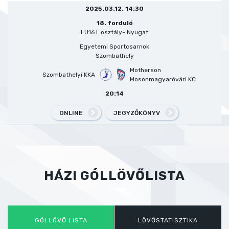
2025.03.12. 14:30
18. forduló
LU16 I. osztály- Nyugat
Egyetemi Sportcsarnok
Szombathely
Motherson
Szombathelyi KKA
Mosonmagyaróvári KC
20:14
ONLINE
JEGYZŐKÖNYV
HÁZI GÓLLÖVŐLISTA
GÓLLÖVŐ LISTA
LÖVŐSTATISZTIKA