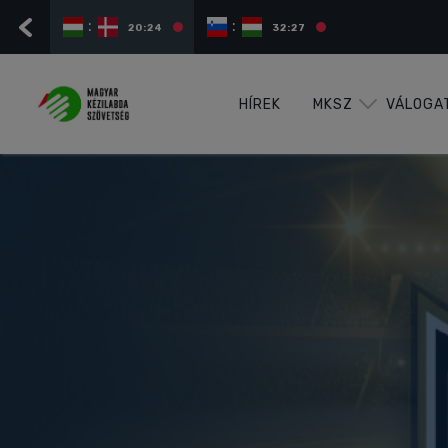
:
:
20:24
32:27
HÍREK
MKSZ
VÁLOGA