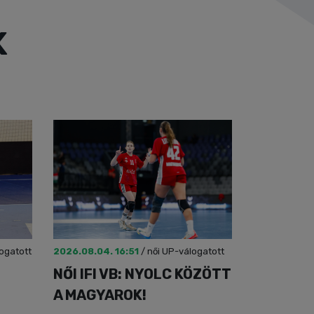
K
logatott
2026.08.04. 16:51
/
női UP-válogatott
NŐI IFI VB: NYOLC KÖZÖTT
A MAGYAROK!