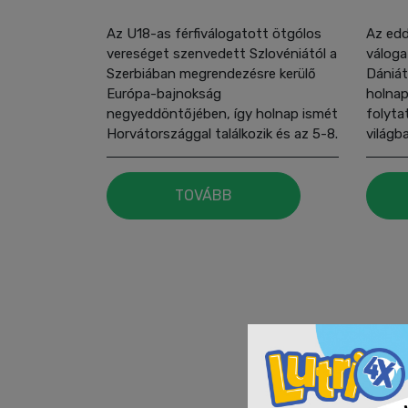
Az U18-as férfiválogatott ötgólos
Az edd
vereséget szenvedett Szlovéniától a
váloga
Szerbiában megrendezésre kerülő
Dániát
Európa-bajnokság
holnap
negyeddöntőjében, így holnap ismét
folyta
Horvátországgal találkozik és az 5-8.
világb
helyért folytathatja a tornát.
TOVÁBB