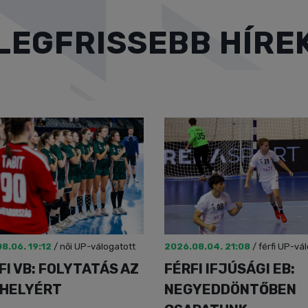
LEGFRISSEBB HÍRE
8.06. 19:12
/
női UP-válogatott
2026.08.04. 21:08
/
férfi UP-vá
IFI VB: FOLYTATÁS AZ
FÉRFI IFJÚSÁGI EB:
 HELYÉRT
NEGYEDDÖNTŐBEN