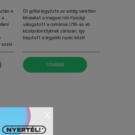
 után a
Öt góllal legyőzte az eddig veretlen
 a
kínaiakat a magyar női ifjúsági
lleni
válogatott a romániai U18-as vb
középdöntőjének zárásán, így
s
bejutott a legjobb nyolc közé!
 ezzel
n
TOVÁBB
X