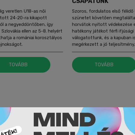
CSAPATUNK
ig veretlen U18-as női
Szoros, fordulatos első félidő
tott 24-20-ra kikapott
szünetet követően megtalálta
ól a negyeddöntőben, így
horvátok nyitott védekezése e
 Szlovákia ellen az 5-8. helyért
hatékony játékot férfi ifjúsági
thatja a romániai korosztályos
válogatottunk, és a kapuban i
ajnokságot.
megérkezett a jó teljesítmény,
a legjobb nyolc között az Eb-
csapatunk.
TOVÁBB
TOVÁBB
MÉG TÖBB HÍR