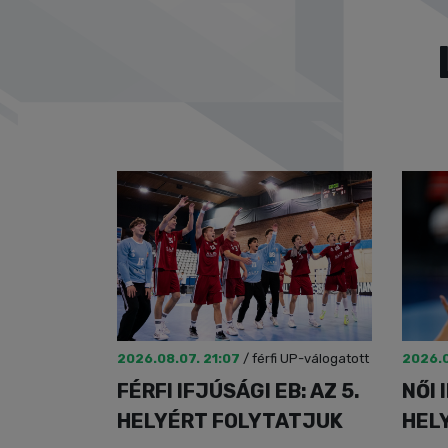
2026.08.07. 21:07
/
férfi UP-válogatott
2026.0
FÉRFI IFJÚSÁGI EB: AZ 5.
NŐI 
HELYÉRT FOLYTATJUK
HEL