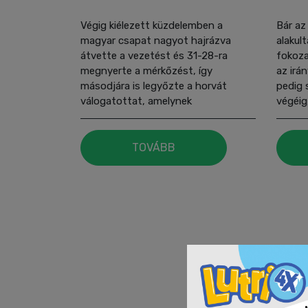
Végig kiélezett küzdelemben a
Bár az
magyar csapat nagyot hajrázva
alakul
átvette a vezetést és 31-28-ra
fokoza
megnyerte a mérkőzést, így
az irá
másodjára is legyőzte a horvát
pedig 
válogatottat, amelynek
végéig
köszönhetően csapatunk vasárnap
7. hel
az 5. helyért játszik az U18-as
világb
Európa-bajnokságon.
TOVÁBB