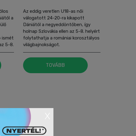
ólos
Az eddig veretlen U18-as női
iától a
válogatott 24-20-ra kikapott
ülő
Dániától a negyeddöntőben, így
holnap Szlovákia ellen az 5-8. helyért
p ismét
folytathatja a romániai korosztályos
az 5-8.
világbajnokságot.
TOVÁBB
X