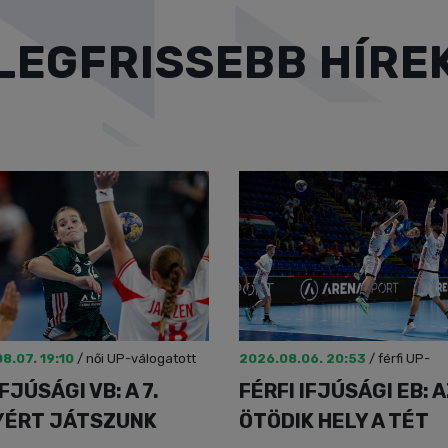
LEGFRISSEBB HÍRE
8.07. 19:10
/
női UP-válogatott
2026.08.06. 20:53
/
férfi UP-
válogatott
IFJÚSÁGI VB: A 7.
FÉRFI IFJÚSÁGI EB: 
YÉRT JÁTSZUNK
ÖTÖDIK HELY A TÉT