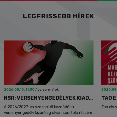
LEGFRISSEBB HÍREK
2026.08.10. 11:30
/
versenyhírek
2026.08.
NSR: VERSENYENGEDÉLYEK KIADÁSÁNAK FELTÉTELE
TAO 
A 2026/2027-es szezontól kezdődően
Tao elsz
versenyengedély kizárólag olyan sportoló részére