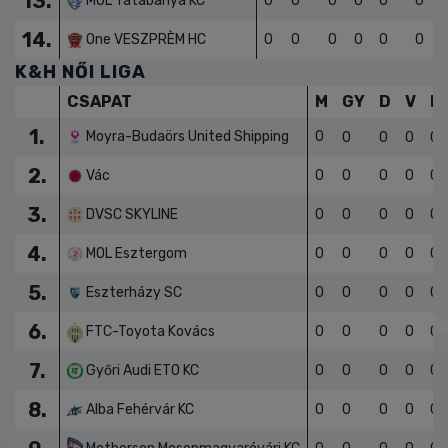
12.
Szigetszentmiklós KSK
0
0
0
0
0
0
13.
MOL Tatabánya KC
0
0
0
0
0
0
14.
One VESZPRÈM HC
0
0
0
0
0
0
K&H NŐI LIGA
CSAPAT
M
GY
D
V
L
1.
Moyra-Budaörs United Shipping
0
0
0
0
0
2.
Vác
0
0
0
0
0
3.
DVSC SKYLINE
0
0
0
0
0
4.
MOL Esztergom
0
0
0
0
0
5.
Eszterházy SC
0
0
0
0
0
6.
FTC-Toyota Kovács
0
0
0
0
0
7.
Győri Audi ETO KC
0
0
0
0
0