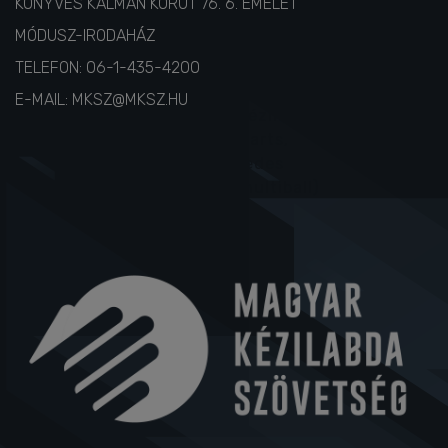
1087 BUDAPEST,
KÖNYVES KÁLMÁN KÖRÚT 76. 6. EMELET
MÓDUSZ-IRODAHÁZ
TELEFON:
06-1-435-4200
E-MAIL:
MKSZ@MKSZ.HU