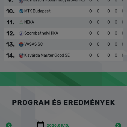
8.
Alba Fehérvár KC
0
0
0
0
0
9.
Motherson Mosonmagyaróvári KC
0
0
0
0
0
10.
MTK Budapest
0
0
0
0
0
11.
NEKA
0
0
0
0
0
12.
Szombathelyi KKA
0
0
0
0
0
13.
VASAS SC
0
0
0
0
0
14.
Kisvárda Master Good SE
0
0
0
0
0
PROGRAM ÉS EREDMÉNYEK