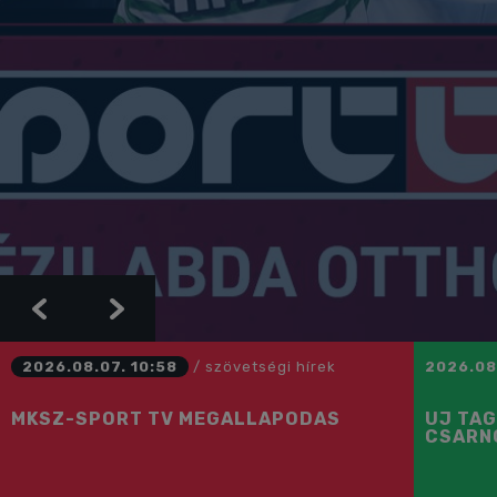
Previous
Next
2026.08.07. 10:58
/
szövetségi hírek
2026.08
MKSZ-SPORT TV MEGÁLLAPODÁS
ÚJ TAG
CSARN