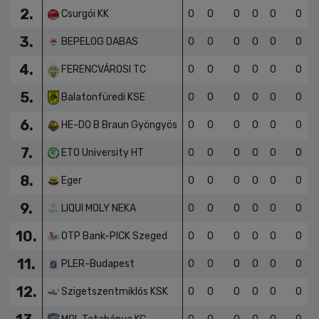
1.
Budai Farkasok-Rév
0
0
0
0
0
0
2.
Csurgói KK
0
0
0
0
0
0
3.
BEPELOG DABAS
0
0
0
0
0
0
4.
FERENCVÁROSI TC
0
0
0
0
0
0
5.
Balatonfüredi KSE
0
0
0
0
0
0
6.
HE-DO B Braun Gyöngyös
0
0
0
0
0
0
7.
ETO University HT
0
0
0
0
0
0
8.
Eger
0
0
0
0
0
0
9.
LIQUI MOLY NEKA
0
0
0
0
0
0
10.
OTP Bank-PICK Szeged
0
0
0
0
0
0
11.
PLER-Budapest
0
0
0
0
0
0