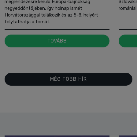
megrendezésre kerülő Európa-bajnokság
Szlovákia
negyeddöntőjében, így holnap ismét
romániai
Horvátországgal találkozik és az 5-8. helyért
folytathatja a tornát.
TOVÁBB
MÉG TÖBB HÍR