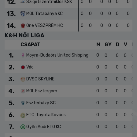
12.
Szigetszentmiklós KSK
0
0
0
0
0
0
13.
MOL Tatabánya KC
0
0
0
0
0
0
14.
One VESZPRÈM HC
0
0
0
0
0
0
K&H NŐI LIGA
CSAPAT
M
GY
D
V
L
1.
Moyra-Budaörs United Shipping
0
0
0
0
0
2.
Vác
0
0
0
0
0
3.
DVSC SKYLINE
0
0
0
0
0
4.
MOL Esztergom
0
0
0
0
0
5.
Eszterházy SC
0
0
0
0
0
6.
FTC-Toyota Kovács
0
0
0
0
0
7.
Győri Audi ETO KC
0
0
0
0
0