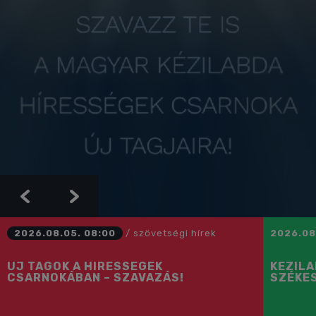
Previous
Next
2026.08.05. 08:00
/
szövetségi hírek
2026.08
ÚJ TAGOK A HÍRESSÉGEK
KÉZIL
CSARNOKÁBAN – SZAVAZÁS!
SZÉKE