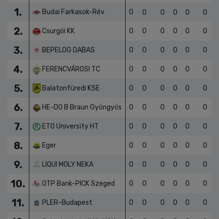
1.
Budai Farkasok-Rév
0
0
0
0
0
0
2.
Csurgói KK
0
0
0
0
0
0
3.
BEPELOG DABAS
0
0
0
0
0
0
4.
FERENCVÁROSI TC
0
0
0
0
0
0
5.
Balatonfüredi KSE
0
0
0
0
0
0
6.
HE-DO B Braun Gyöngyös
0
0
0
0
0
0
7.
ETO University HT
0
0
0
0
0
0
8.
Eger
0
0
0
0
0
0
9.
LIQUI MOLY NEKA
0
0
0
0
0
0
10.
OTP Bank-PICK Szeged
0
0
0
0
0
0
11.
PLER-Budapest
0
0
0
0
0
0