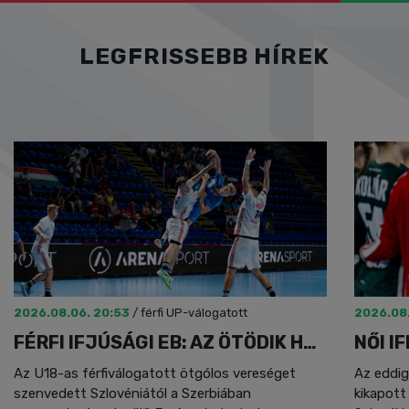
LEGFRISSEBB HÍREK
2026.08.06. 20:53
/
férfi UP-válogatott
2026.08.
FÉRFI IFJÚSÁGI EB: AZ ÖTÖDIK HELY A TÉT
Az U18-as férfiválogatott ötgólos vereséget
Az eddig
szenvedett Szlovéniától a Szerbiában
kikapott