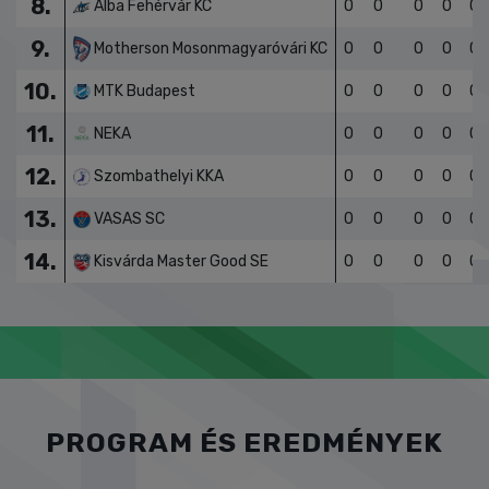
8.
Alba Fehérvár KC
0
0
0
0
0
9.
Motherson Mosonmagyaróvári KC
0
0
0
0
0
10.
MTK Budapest
0
0
0
0
0
11.
NEKA
0
0
0
0
0
12.
Szombathelyi KKA
0
0
0
0
0
13.
VASAS SC
0
0
0
0
0
14.
Kisvárda Master Good SE
0
0
0
0
0
PROGRAM ÉS EREDMÉNYEK