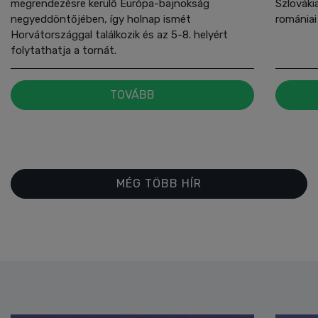
megrendezésre kerülő Európa-bajnokság
Szlovákia
negyeddöntőjében, így holnap ismét
romániai
Horvátországgal találkozik és az 5-8. helyért
folytathatja a tornát.
TOVÁBB
MÉG TÖBB HÍR