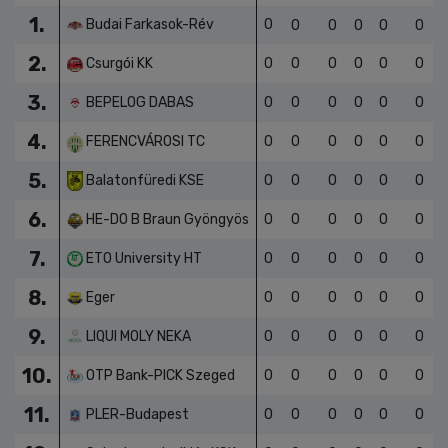
1.
Budai Farkasok-Rév
0
0
0
0
0
0
2.
Csurgói KK
0
0
0
0
0
0
3.
BEPELOG DABAS
0
0
0
0
0
0
4.
FERENCVÁROSI TC
0
0
0
0
0
0
5.
Balatonfüredi KSE
0
0
0
0
0
0
6.
HE-DO B Braun Gyöngyös
0
0
0
0
0
0
7.
ETO University HT
0
0
0
0
0
0
8.
Eger
0
0
0
0
0
0
9.
LIQUI MOLY NEKA
0
0
0
0
0
0
10.
OTP Bank-PICK Szeged
0
0
0
0
0
0
11.
PLER-Budapest
0
0
0
0
0
0