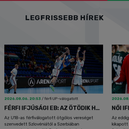
LEGFRISSEBB HÍREK
2026.08.06. 20:53
/
férfi UP-válogatott
2026.08.
FÉRFI IFJÚSÁGI EB: AZ ÖTÖDIK HELY A TÉT
Az U18-as férfiválogatott ötgólos vereséget
Az eddig
szenvedett Szlovéniától a Szerbiában
kikapott