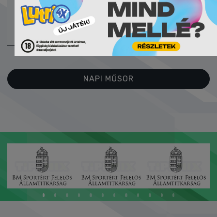
32:27
ONLINE
JEGYZŐKÖNYV
NAPI MŰSOR