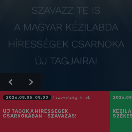
Previous
Next
2026.08.05. 08:00
/
szövetségi hírek
2026.08
ÚJ TAGOK A HÍRESSÉGEK
KÉZIL
CSARNOKÁBAN – SZAVAZÁS!
SZÉKE