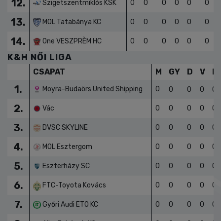
12.
Szigetszentmiklós KSK
0
0
0
0
0
0
13.
MOL Tatabánya KC
0
0
0
0
0
0
14.
One VESZPRÈM HC
0
0
0
0
0
0
K&H NŐI LIGA
CSAPAT
M
GY
D
V
L
1.
Moyra-Budaörs United Shipping
0
0
0
0
0
2.
Vác
0
0
0
0
0
3.
DVSC SKYLINE
0
0
0
0
0
4.
MOL Esztergom
0
0
0
0
0
5.
Eszterházy SC
0
0
0
0
0
6.
FTC-Toyota Kovács
0
0
0
0
0
7.
Győri Audi ETO KC
0
0
0
0
0