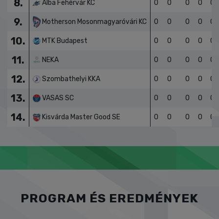
8.
Alba Fehérvár KC
0
0
0
0
0
9.
Motherson Mosonmagyaróvári KC
0
0
0
0
0
10.
MTK Budapest
0
0
0
0
0
11.
NEKA
0
0
0
0
0
12.
Szombathelyi KKA
0
0
0
0
0
13.
VASAS SC
0
0
0
0
0
14.
Kisvárda Master Good SE
0
0
0
0
0
PROGRAM ÉS EREDMÉNYEK