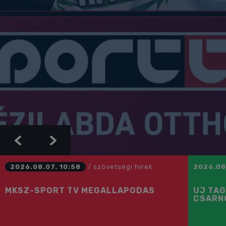
Previous
Next
2026.08.07. 10:58
/
szövetségi hírek
2026.08
MKSZ-SPORT TV MEGÁLLAPODÁS
ÚJ TAG
CSARN