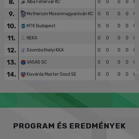
8.
Alba Fehérvár KC
0
0
0
0
0
9.
Motherson Mosonmagyaróvári KC
0
0
0
0
0
10.
MTK Budapest
0
0
0
0
0
11.
NEKA
0
0
0
0
0
12.
Szombathelyi KKA
0
0
0
0
0
13.
VASAS SC
0
0
0
0
0
14.
Kisvárda Master Good SE
0
0
0
0
0
PROGRAM ÉS EREDMÉNYEK