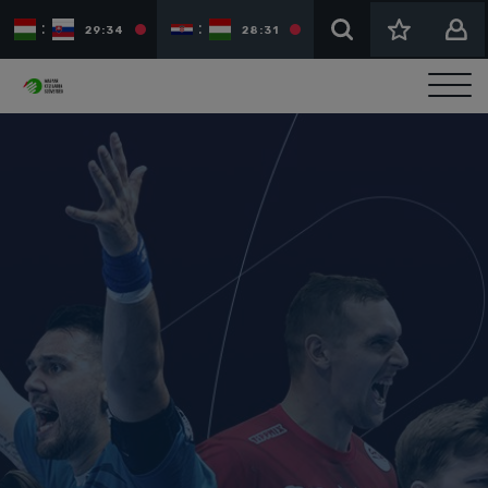
:
:
:
29:34
28:31