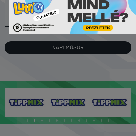
28:31
ONLINE
JEGYZŐKÖNYV
NAPI MŰSOR