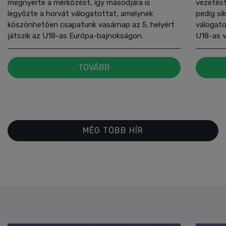
megnyerte a mérkőzést, így másodjára is
vezetést
legyőzte a horvát válogatottat, amelynek
pedig si
köszönhetően csapatunk vasárnap az 5. helyért
válogato
játszik az U18-as Európa-bajnokságon.
U18-as v
TOVÁBB
MÉG TÖBB HÍR