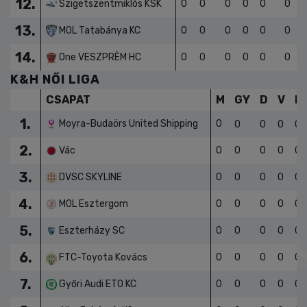
12.
Szigetszentmiklós KSK
0
0
0
0
0
0
13.
MOL Tatabánya KC
0
0
0
0
0
0
14.
One VESZPRÈM HC
0
0
0
0
0
0
K&H NŐI LIGA
CSAPAT
M
GY
D
V
L
1.
Moyra-Budaörs United Shipping
0
0
0
0
0
2.
Vác
0
0
0
0
0
3.
DVSC SKYLINE
0
0
0
0
0
4.
MOL Esztergom
0
0
0
0
0
5.
Eszterházy SC
0
0
0
0
0
6.
FTC-Toyota Kovács
0
0
0
0
0
7.
Győri Audi ETO KC
0
0
0
0
0