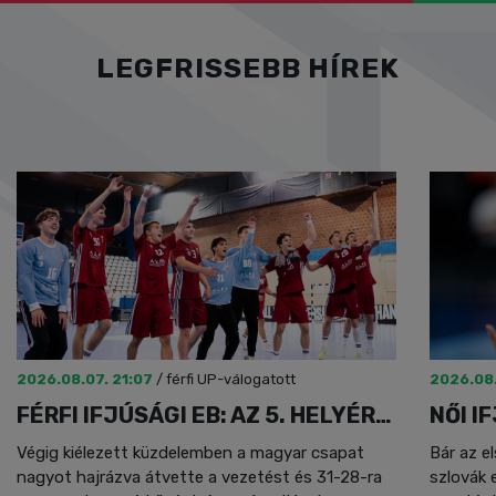
LEGFRISSEBB HÍREK
2026.08.07. 21:07
/
férfi UP-válogatott
2026.08.
FÉRFI IFJÚSÁGI EB: AZ 5. HELYÉRT FOLYTATJUK
Végig kiélezett küzdelemben a magyar csapat
Bár az e
nagyot hajrázva átvette a vezetést és 31-28-ra
szlovák 