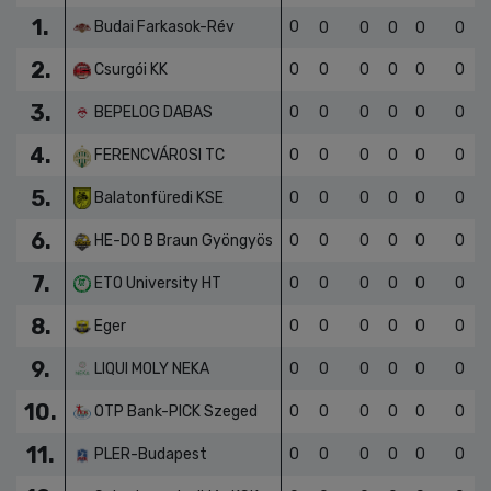
1.
Budai Farkasok-Rév
0
0
0
0
0
0
2.
Csurgói KK
0
0
0
0
0
0
3.
BEPELOG DABAS
0
0
0
0
0
0
4.
FERENCVÁROSI TC
0
0
0
0
0
0
5.
Balatonfüredi KSE
0
0
0
0
0
0
6.
HE-DO B Braun Gyöngyös
0
0
0
0
0
0
7.
ETO University HT
0
0
0
0
0
0
8.
Eger
0
0
0
0
0
0
9.
LIQUI MOLY NEKA
0
0
0
0
0
0
10.
OTP Bank-PICK Szeged
0
0
0
0
0
0
11.
PLER-Budapest
0
0
0
0
0
0