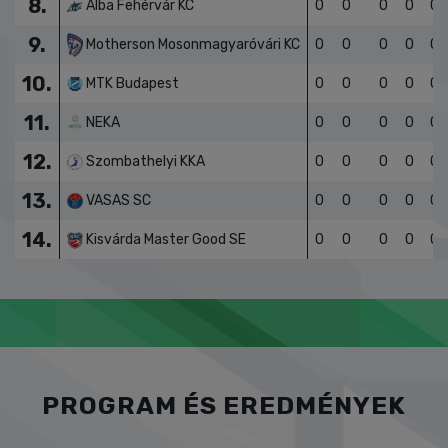
8.
Alba Fehérvár KC
0
0
0
0
0
9.
Motherson Mosonmagyaróvári KC
0
0
0
0
0
10.
MTK Budapest
0
0
0
0
0
11.
NEKA
0
0
0
0
0
12.
Szombathelyi KKA
0
0
0
0
0
13.
VASAS SC
0
0
0
0
0
14.
Kisvárda Master Good SE
0
0
0
0
0
PROGRAM ÉS EREDMÉNYEK