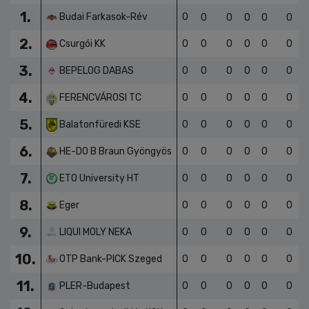
1.
Budai Farkasok-Rév
0
0
0
0
0
0
2.
Csurgói KK
0
0
0
0
0
0
3.
BEPELOG DABAS
0
0
0
0
0
0
4.
FERENCVÁROSI TC
0
0
0
0
0
0
5.
Balatonfüredi KSE
0
0
0
0
0
0
6.
HE-DO B Braun Gyöngyös
0
0
0
0
0
0
7.
ETO University HT
0
0
0
0
0
0
8.
Eger
0
0
0
0
0
0
9.
LIQUI MOLY NEKA
0
0
0
0
0
0
10.
OTP Bank-PICK Szeged
0
0
0
0
0
0
11.
PLER-Budapest
0
0
0
0
0
0