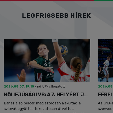
LEGFRISSEBB HÍREK
2026.08.07. 19:10
/
női UP-válogatott
2026.08
NŐI IFJÚSÁGI VB: A 7. HELYÉRT JÁTSZUNK
Bár az első percek még szorosan alakultak, a
Az U18-a
szlovák együttes fokozatosan átvette a
szenvede