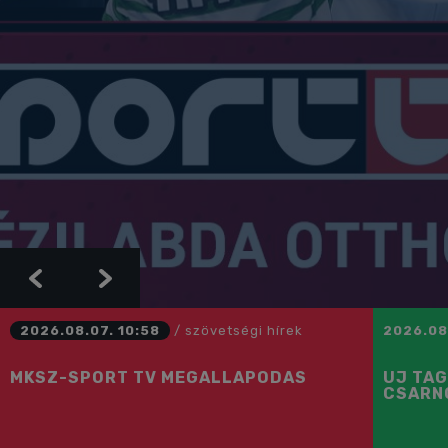
Previous
Next
2026.08.07. 10:58
/
szövetségi hírek
2026.08
MKSZ-SPORT TV MEGÁLLAPODÁS
ÚJ TAG
CSARN