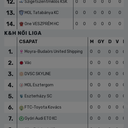
12.
Szigetszentmiklós KSK
0
0
0
0
0
0
13.
MOL Tatabánya KC
0
0
0
0
0
0
14.
One VESZPRÈM HC
0
0
0
0
0
0
K&H NŐI LIGA
CSAPAT
M
GY
D
V
L
1.
Moyra-Budaörs United Shipping
0
0
0
0
0
2.
Vác
0
0
0
0
0
3.
DVSC SKYLINE
0
0
0
0
0
4.
MOL Esztergom
0
0
0
0
0
5.
Eszterházy SC
0
0
0
0
0
6.
FTC-Toyota Kovács
0
0
0
0
0
7.
Győri Audi ETO KC
0
0
0
0
0