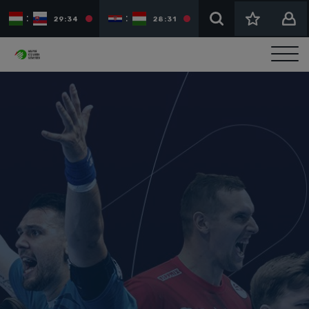
:
:
:
29:34
28:31