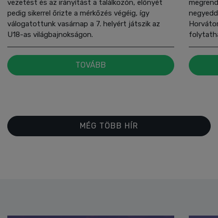
vezetést és az irányítást a találkozón, előnyét
megrend
pedig sikerrel őrizte a mérkőzés végéig, így
negyedd
válogatottunk vasárnap a 7. helyért játszik az
Horvátor
U18-as világbajnokságon.
folytath
TOVÁBB
MÉG TÖBB HÍR