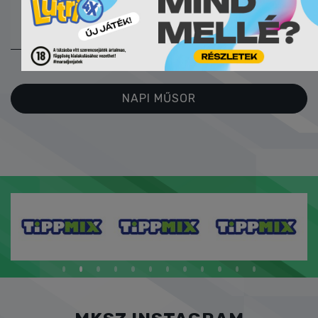
28:31
ONLINE
JEGYZŐKÖNYV
NAPI MŰSOR