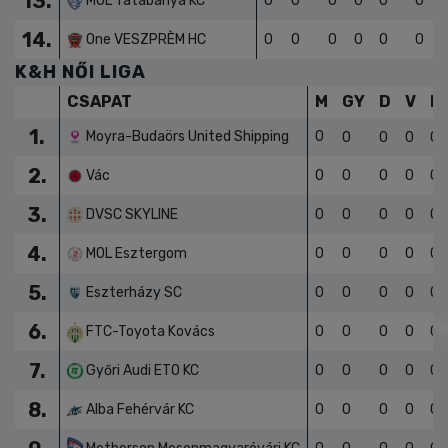
12.
Szigetszentmiklós KSK
0
0
0
0
0
0
13.
MOL Tatabánya KC
0
0
0
0
0
0
14.
One VESZPRÈM HC
0
0
0
0
0
0
K&H NŐI LIGA
CSAPAT
M
GY
D
V
L
1.
Moyra-Budaörs United Shipping
0
0
0
0
0
2.
Vác
0
0
0
0
0
3.
DVSC SKYLINE
0
0
0
0
0
4.
MOL Esztergom
0
0
0
0
0
5.
Eszterházy SC
0
0
0
0
0
6.
FTC-Toyota Kovács
0
0
0
0
0
7.
Győri Audi ETO KC
0
0
0
0
0