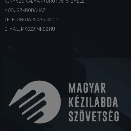
1087 BUDAPEST,
KÖNYVES KÁLMÁN KÖRÚT 76. 6. EMELET
MÓDUSZ-IRODAHÁZ
TELEFON:
06-1-435-4200
E-MAIL:
MKSZ@MKSZ.HU