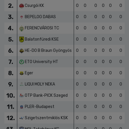
1.
Budai Farkasok-Rév
0
0
0
0
0
0
2.
Csurgói KK
0
0
0
0
0
0
3.
BEPELOG DABAS
0
0
0
0
0
0
4.
FERENCVÁROSI TC
0
0
0
0
0
0
5.
Balatonfüredi KSE
0
0
0
0
0
0
6.
HE-DO B Braun Gyöngyös
0
0
0
0
0
0
7.
ETO University HT
0
0
0
0
0
0
8.
Eger
0
0
0
0
0
0
9.
LIQUI MOLY NEKA
0
0
0
0
0
0
10.
OTP Bank-PICK Szeged
0
0
0
0
0
0
11.
PLER-Budapest
0
0
0
0
0
0