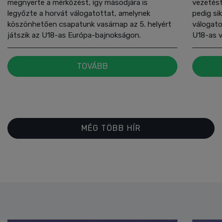
megnyerte a mérkőzést, így másodjára is
vezetést
legyőzte a horvát válogatottat, amelynek
pedig si
köszönhetően csapatunk vasárnap az 5. helyért
válogato
játszik az U18-as Európa-bajnokságon.
U18-as v
TOVÁBB
MÉG TÖBB HÍR