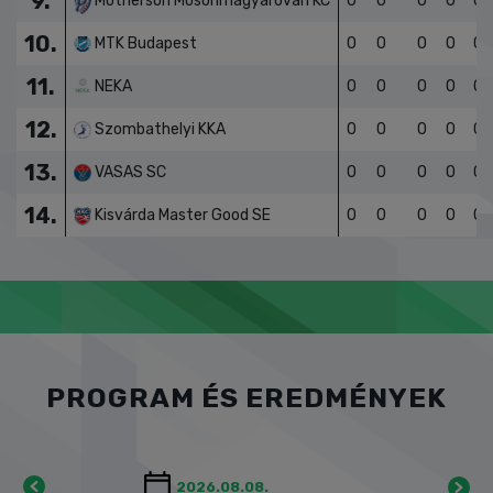
8.
Alba Fehérvár KC
0
0
0
0
0
9.
Motherson Mosonmagyaróvári KC
0
0
0
0
0
10.
MTK Budapest
0
0
0
0
0
11.
NEKA
0
0
0
0
0
12.
Szombathelyi KKA
0
0
0
0
0
13.
VASAS SC
0
0
0
0
0
14.
Kisvárda Master Good SE
0
0
0
0
0
PROGRAM ÉS EREDMÉNYEK