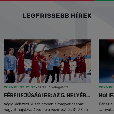
LEGFRISSEBB HÍREK
2026.08.07. 21:07
/
férfi UP-válogatott
2026.08.
FÉRFI IFJÚSÁGI EB: AZ 5. HELYÉRT FOLYTATJUK
Végig kiélezett küzdelemben a magyar csapat
Bár az e
nagyot hajrázva átvette a vezetést és 31-28-ra
szlovák 