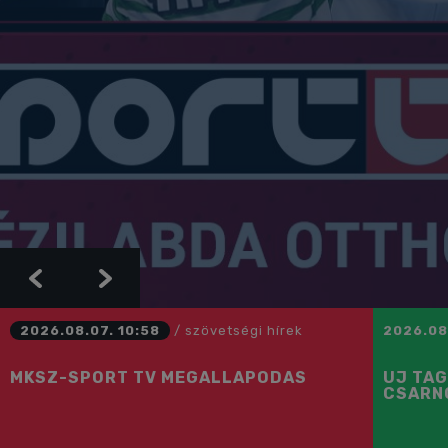
Previous
Next
2026.08.07. 10:58
/
szövetségi hírek
2026.08
MKSZ-SPORT TV MEGÁLLAPODÁS
ÚJ TAG
CSARN