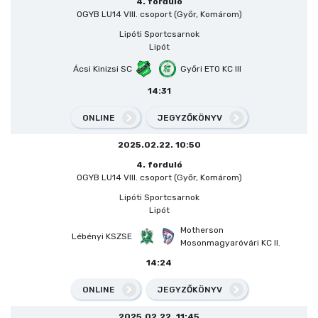
4. forduló
OGYB LU14 VIII. csoport (Győr, Komárom)
Lipóti Sportcsarnok
Lipót
Ácsi Kinizsi SC
Győri ETO KC III
14:31
ONLINE
JEGYZŐKÖNYV
2025.02.22. 10:50
4. forduló
OGYB LU14 VIII. csoport (Győr, Komárom)
Lipóti Sportcsarnok
Lipót
Motherson
Lébényi KSZSE
Mosonmagyaróvári KC II.
14:24
ONLINE
JEGYZŐKÖNYV
2025.02.22. 11:45