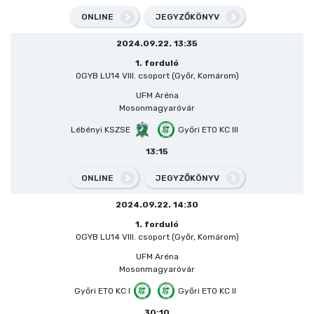
ONLINE
JEGYZŐKÖNYV
2024.09.22. 13:35
1. forduló
OGYB LU14 VIII. csoport (Győr, Komárom)
UFM Aréna
Mosonmagyaróvár
Lébényi KSZSE
Győri ETO KC III
13:15
ONLINE
JEGYZŐKÖNYV
2024.09.22. 14:30
1. forduló
OGYB LU14 VIII. csoport (Győr, Komárom)
UFM Aréna
Mosonmagyaróvár
Győri ETO KC I
Győri ETO KC II
30:10