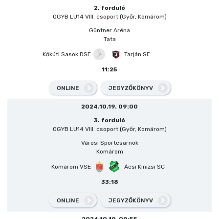
2. forduló
OGYB LU14 VIII. csoport (Győr, Komárom)
Güntner Aréna
Tata
Kőkúti Sasok DSE
Tarján SE
11:25
ONLINE
JEGYZŐKÖNYV
2024.10.19. 09:00
3. forduló
OGYB LU14 VIII. csoport (Győr, Komárom)
Városi Sportcsarnok
Komárom
Komárom VSE
Ácsi Kinizsi SC
33:18
ONLINE
JEGYZŐKÖNYV