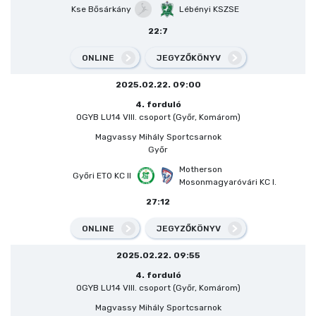
Kse Bősárkány
Lébényi KSZSE
22:7
ONLINE
JEGYZŐKÖNYV
2025.02.22. 09:00
4. forduló
OGYB LU14 VIII. csoport (Győr, Komárom)
Magvassy Mihály Sportcsarnok
Győr
Motherson
Győri ETO KC II
Mosonmagyaróvári KC I.
27:12
ONLINE
JEGYZŐKÖNYV
2025.02.22. 09:55
4. forduló
OGYB LU14 VIII. csoport (Győr, Komárom)
Magvassy Mihály Sportcsarnok