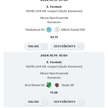
2024.10.19. 09:55
3. forduló
OGYB LU14 VIII. csoport (Győr, Komárom)
Városi Sportcsarnok
Komárom
Tatabányai SC
Kőkúti Sasok DSE
32:11
ONLINE
JEGYZŐKÖNYV
2024.10.19. 10:50
3. forduló
OGYB LU14 VIII. csoport (Győr, Komárom)
Városi Sportcsarnok
Komárom
Ácsi Kinizsi SC
Tarján SE
11:25
ONLINE
JEGYZŐKÖNYV