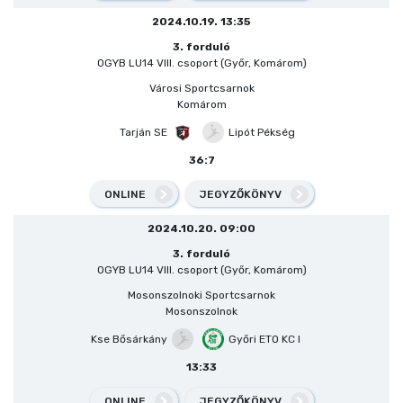
2024.10.19. 13:35
3. forduló
OGYB LU14 VIII. csoport (Győr, Komárom)
Városi Sportcsarnok
Komárom
Tarján SE
Lipót Pékség
36:7
ONLINE
JEGYZŐKÖNYV
2024.10.20. 09:00
3. forduló
OGYB LU14 VIII. csoport (Győr, Komárom)
Mosonszolnoki Sportcsarnok
Mosonszolnok
Kse Bősárkány
Győri ETO KC I
13:33
ONLINE
JEGYZŐKÖNYV