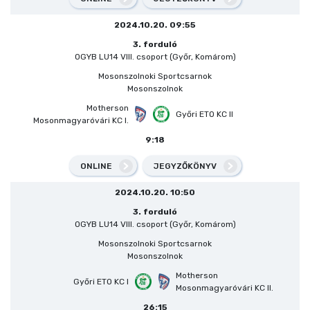
2024.10.20. 09:55
3. forduló
OGYB LU14 VIII. csoport (Győr, Komárom)
Mosonszolnoki Sportcsarnok
Mosonszolnok
Motherson
Győri ETO KC II
Mosonmagyaróvári KC I.
9:18
ONLINE
JEGYZŐKÖNYV
2024.10.20. 10:50
3. forduló
OGYB LU14 VIII. csoport (Győr, Komárom)
Mosonszolnoki Sportcsarnok
Mosonszolnok
Motherson
Győri ETO KC I
Mosonmagyaróvári KC II.
26:15