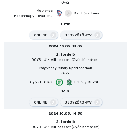
Győr
Motherson
Kse Bősárkány
Mosonmagyaróvári KC I.
10:18
ONLINE
JEGYZŐKÖNYV
2024.10.05. 13:35
2. forduló
OGYB LU14 VIII. csoport (Győr, Komárom)
Magvassy Mihály Sportcsarnok
Győr
Győri ETO KC II
Lébényi KSZSE
16:9
ONLINE
JEGYZŐKÖNYV
2024.10.05. 14:30
2. forduló
OGYB LU14 VIII. csoport (Győr, Komárom)