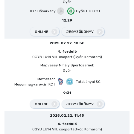
Győr
Kse Bősárkány
Győri ETO KC I
12:29
ONLINE
JEGYZŐKÖNYV
2025.02.22. 10:50
4. forduló
OGYB LU14 VIII. csoport (Győr, Komárom)
Magvassy Mihály Sportcsarnok
Győr
Motherson
Tatabányai SC
Mosonmagyaróvári KC I.
9:31
ONLINE
JEGYZŐKÖNYV
2025.02.22. 11:45
4. forduló
OGYB LU14 VIII. csoport (Győr, Komárom)