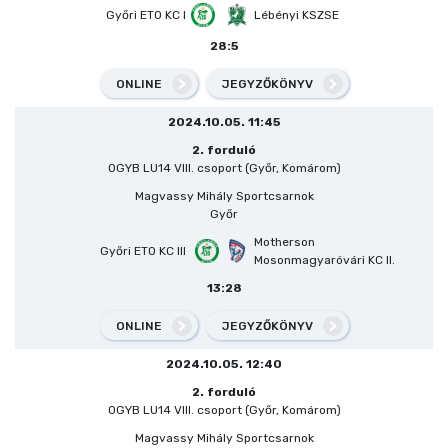
Győri ETO KC I
Lébényi KSZSE
28:5
ONLINE
JEGYZŐKÖNYV
2024.10.05. 11:45
2. forduló
OGYB LU14 VIII. csoport (Győr, Komárom)
Magvassy Mihály Sportcsarnok
Győr
Motherson
Győri ETO KC III
Mosonmagyaróvári KC II.
13:28
ONLINE
JEGYZŐKÖNYV
2024.10.05. 12:40
2. forduló
OGYB LU14 VIII. csoport (Győr, Komárom)
Magvassy Mihály Sportcsarnok