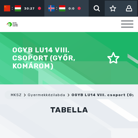
:
:
:
30:27
0:0
OGYB LU14 VIII.
CSOPORT (GYŐR,
KOMÁROM)
MKSZ
Gyermekkézilabda
OGYB LU14 VIII. csoport (Gy
TABELLA