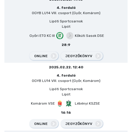
4. forduló
OGYB LU14 VIII. csoport (Győr, Komárom)
Lipóti Sportcsarnok
Lipót
Győri ETO KC III
Kőkúti Sasok DSE
28:9
ONLINE
JEGYZŐKÖNYV
2025.02.22. 12:40
4. forduló
OGYB LU14 VIII. csoport (Győr, Komárom)
Lipóti Sportcsarnok
Lipót
Komárom VSE
Lébényi KSZSE
16:16
ONLINE
JEGYZŐKÖNYV