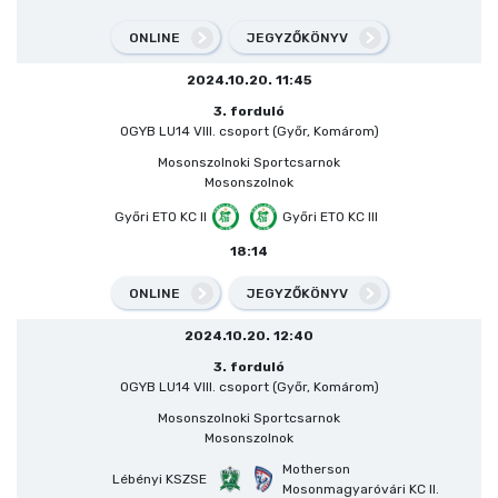
ONLINE
JEGYZŐKÖNYV
2024.10.20. 11:45
3. forduló
OGYB LU14 VIII. csoport (Győr, Komárom)
Mosonszolnoki Sportcsarnok
Mosonszolnok
Győri ETO KC II
Győri ETO KC III
18:14
ONLINE
JEGYZŐKÖNYV
2024.10.20. 12:40
3. forduló
OGYB LU14 VIII. csoport (Győr, Komárom)
Mosonszolnoki Sportcsarnok
Mosonszolnok
Motherson
Lébényi KSZSE
Mosonmagyaróvári KC II.