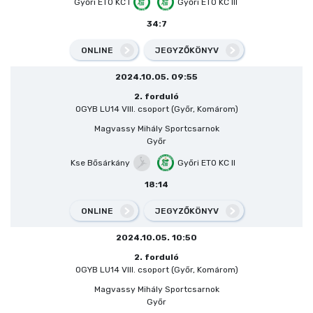
Győri ETO KC I
Győri ETO KC III
34:7
ONLINE
JEGYZŐKÖNYV
2024.10.05. 09:55
2. forduló
OGYB LU14 VIII. csoport (Győr, Komárom)
Magvassy Mihály Sportcsarnok
Győr
Kse Bősárkány
Győri ETO KC II
18:14
ONLINE
JEGYZŐKÖNYV
2024.10.05. 10:50
2. forduló
OGYB LU14 VIII. csoport (Győr, Komárom)
Magvassy Mihály Sportcsarnok
Győr