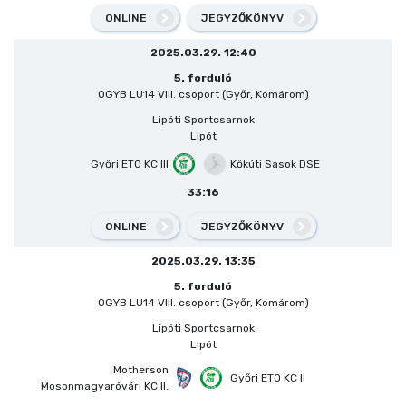
ONLINE
JEGYZŐKÖNYV
2025.03.29. 12:40
5. forduló
OGYB LU14 VIII. csoport (Győr, Komárom)
Lipóti Sportcsarnok
Lipót
Győri ETO KC III
Kőkúti Sasok DSE
33:16
ONLINE
JEGYZŐKÖNYV
2025.03.29. 13:35
5. forduló
OGYB LU14 VIII. csoport (Győr, Komárom)
Lipóti Sportcsarnok
Lipót
Motherson
Győri ETO KC II
Mosonmagyaróvári KC II.