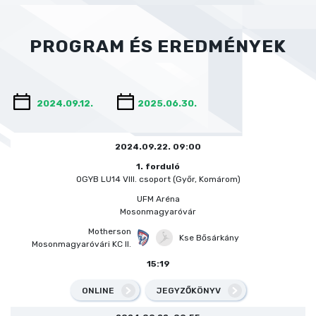
PROGRAM ÉS EREDMÉNYEK
2024.09.22. 09:00
1. forduló
OGYB LU14 VIII. csoport (Győr, Komárom)
UFM Aréna
Mosonmagyaróvár
Motherson
Kse Bősárkány
Mosonmagyaróvári KC II.
15:19
ONLINE
JEGYZŐKÖNYV