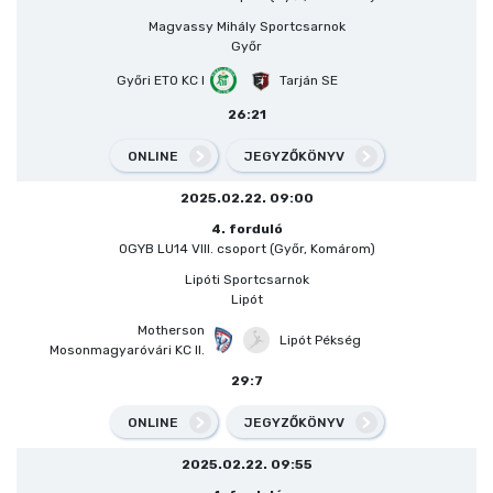
Magvassy Mihály Sportcsarnok
Győr
Győri ETO KC I
Tarján SE
26:21
ONLINE
JEGYZŐKÖNYV
2025.02.22. 09:00
4. forduló
OGYB LU14 VIII. csoport (Győr, Komárom)
Lipóti Sportcsarnok
Lipót
Motherson
Lipót Pékség
Mosonmagyaróvári KC II.
29:7
ONLINE
JEGYZŐKÖNYV
2025.02.22. 09:55