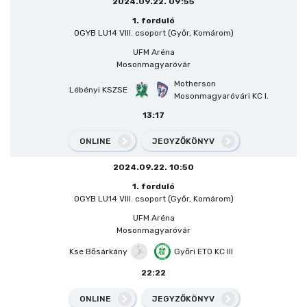
2024.09.22. 09:55
1. forduló
OGYB LU14 VIII. csoport (Győr, Komárom)
UFM Aréna
Mosonmagyaróvár
Motherson
Lébényi KSZSE
Mosonmagyaróvári KC I.
13:17
ONLINE
JEGYZŐKÖNYV
2024.09.22. 10:50
1. forduló
OGYB LU14 VIII. csoport (Győr, Komárom)
UFM Aréna
Mosonmagyaróvár
Kse Bősárkány
Győri ETO KC III
22:22
ONLINE
JEGYZŐKÖNYV