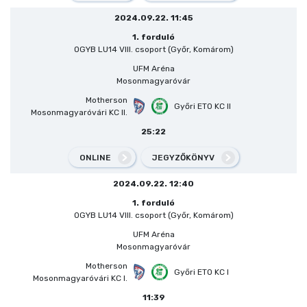
2024.09.22. 11:45
1. forduló
OGYB LU14 VIII. csoport (Győr, Komárom)
UFM Aréna
Mosonmagyaróvár
Motherson
Győri ETO KC II
Mosonmagyaróvári KC II.
25:22
ONLINE
JEGYZŐKÖNYV
2024.09.22. 12:40
1. forduló
OGYB LU14 VIII. csoport (Győr, Komárom)
UFM Aréna
Mosonmagyaróvár
Motherson
Győri ETO KC I
Mosonmagyaróvári KC I.
11:39