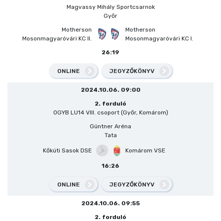
Magvassy Mihály Sportcsarnok
Győr
Motherson
Motherson
Mosonmagyaróvári KC II.
Mosonmagyaróvári KC I.
26:19
ONLINE
JEGYZŐKÖNYV
2024.10.06. 09:00
2. forduló
OGYB LU14 VIII. csoport (Győr, Komárom)
Güntner Aréna
Tata
Kőkúti Sasok DSE
Komárom VSE
16:26
ONLINE
JEGYZŐKÖNYV
2024.10.06. 09:55
2. forduló