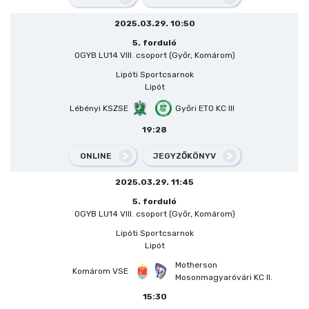
2025.03.29. 10:50
5. forduló
OGYB LU14 VIII. csoport (Győr, Komárom)
Lipóti Sportcsarnok
Lipót
Lébényi KSZSE
Győri ETO KC III
19:28
ONLINE
JEGYZŐKÖNYV
2025.03.29. 11:45
5. forduló
OGYB LU14 VIII. csoport (Győr, Komárom)
Lipóti Sportcsarnok
Lipót
Motherson
Komárom VSE
Mosonmagyaróvári KC II.
15:30