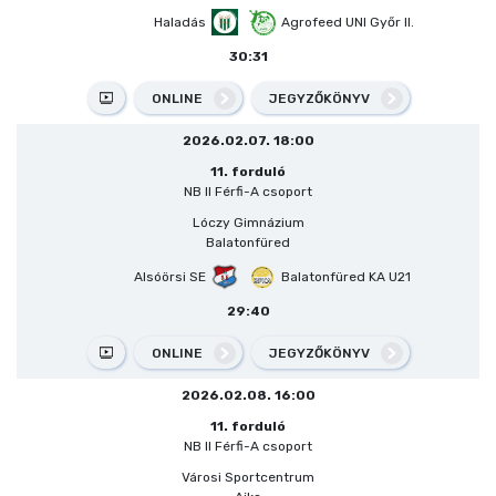
Haladás
Agrofeed UNI Győr II.
30:31
ONLINE
JEGYZŐKÖNYV
2026.02.07. 18:00
11. forduló
NB II Férfi-A csoport
Lóczy Gimnázium
Balatonfüred
Alsóörsi SE
Balatonfüred KA U21
29:40
ONLINE
JEGYZŐKÖNYV
2026.02.08. 16:00
11. forduló
NB II Férfi-A csoport
Városi Sportcentrum