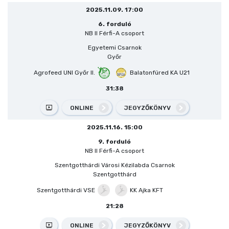
2025.11.09. 17:00
6. forduló
NB II Férfi-A csoport
Egyetemi Csarnok
Győr
Agrofeed UNI Győr II.
Balatonfüred KA U21
31:38
ONLINE
JEGYZŐKÖNYV
2025.11.16. 15:00
9. forduló
NB II Férfi-A csoport
Szentgotthárdi Városi Kézilabda Csarnok
Szentgotthárd
Szentgotthárdi VSE
KK Ajka KFT
21:28
ONLINE
JEGYZŐKÖNYV