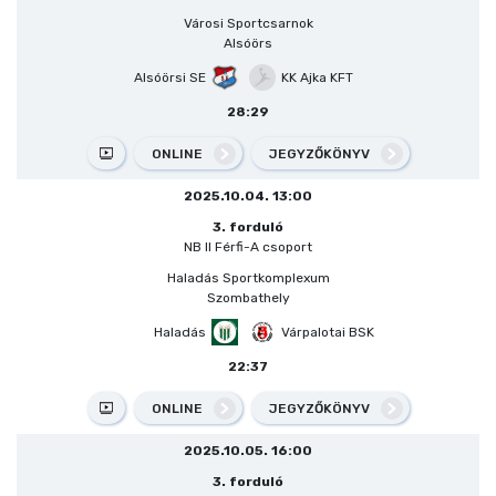
Városi Sportcsarnok
Alsóörs
Alsóörsi SE
KK Ajka KFT
28:29
ONLINE
JEGYZŐKÖNYV
2025.10.04. 13:00
3. forduló
NB II Férfi-A csoport
Haladás Sportkomplexum
Szombathely
Haladás
Várpalotai BSK
22:37
ONLINE
JEGYZŐKÖNYV
2025.10.05. 16:00
3. forduló