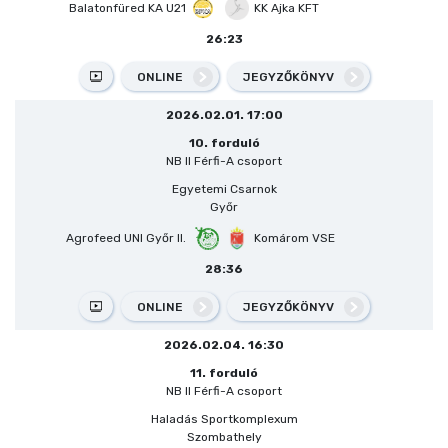
Balatonfüred KA U21
KK Ajka KFT
26:23
ONLINE
JEGYZŐKÖNYV
2026.02.01. 17:00
10. forduló
NB II Férfi-A csoport
Egyetemi Csarnok
Győr
Agrofeed UNI Győr II.
Komárom VSE
28:36
ONLINE
JEGYZŐKÖNYV
2026.02.04. 16:30
11. forduló
NB II Férfi-A csoport
Haladás Sportkomplexum
Szombathely