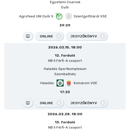
Egyetemi Csarnok
Győr
Agrofeed UNI Győr II.
Szentgotthárdi VSE
29:29
ONLINE
JEGYZŐKÖNYV
2026.02.15. 18:00
12. forduló
NB II Férfi-A csoport
Haladás Sportkomplexum
Szombathely
Haladás
Komárom VSE
17:33
ONLINE
JEGYZŐKÖNYV
2026.02.28. 18:00
13. forduló
NB II Férfi-A csoport