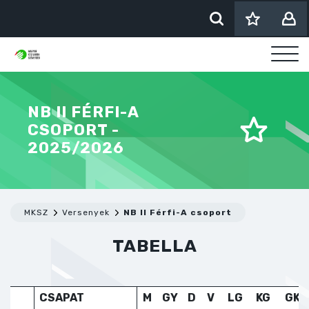
NB II FÉRFI-A
CSOPORT -
2025/2026
MKSZ
Versenyek
NB II Férfi-A csoport
TABELLA
CSAPAT
M
GY
D
V
LG
KG
GK