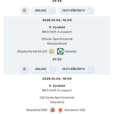
34:26
ONLINE
JEGYZŐKÖNYV
2025.12.06. 16:00
9. forduló
NB II Férfi-A csoport
Eötvös Sportcsarnok
Balatonfüred
Balatonfüred KA U21
Haladás
37:22
ONLINE
JEGYZŐKÖNYV
2025.12.06. 18:00
9. forduló
NB II Férfi-A csoport
Gál Gyula Sportcsarnok
Várpalota
Várpalotai BSK
Komárom VSE