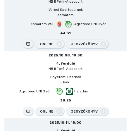
NB II Férfi-A csoport
Városi Sportcsarnok
Komárom
Komárom VSE
Agrofeed UNI Győr II.
44:31
ONLINE
JEGYZŐKÖNYV
2025.10.08. 19:30
4. forduló
NB II Férfi-A csoport
Egyetemi Csarnok
Győr
Agrofeed UNI Győr II.
Haladás
38:25
ONLINE
JEGYZŐKÖNYV
2025.10.11. 18:00
4. forduló