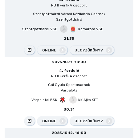
NB II Férfi-A csoport
Szentgotthárdi Városi Kézilabda Csarnok
Szentgotthárd
Szentgotthárdi VSE
Komárom VSE
21:35
ONLINE
JEGYZŐKÖNYV
2025.10.11. 18:00
4. forduló
NB II Férfi-A csoport
Gál Gyula Sportcsarnok
Várpalota
Várpalotai BSK
KK Ajka KFT
30:31
ONLINE
JEGYZŐKÖNYV
2025.10.12. 16:00