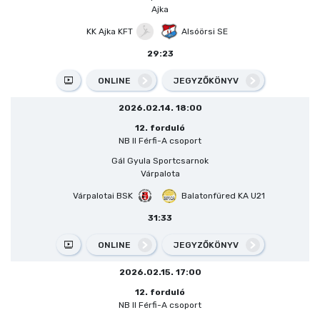
Ajka
KK Ajka KFT
Alsóörsi SE
29:23
ONLINE
JEGYZŐKÖNYV
2026.02.14. 18:00
12. forduló
NB II Férfi-A csoport
Gál Gyula Sportcsarnok
Várpalota
Várpalotai BSK
Balatonfüred KA U21
31:33
ONLINE
JEGYZŐKÖNYV
2026.02.15. 17:00
12. forduló
NB II Férfi-A csoport