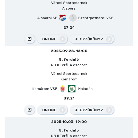
Városi Sportcsarnok
Alsóörs
Alsóörsi SE
Szentgotthárdi VSE
27:24
ONLINE
JEGYZŐKÖNYV
2025.09.28. 16:00
5. forduló
NB II Férfi-A csoport
Városi Sportcsarnok
Komárom
Komárom VSE
Haladás
39:21
ONLINE
JEGYZŐKÖNYV
2025.10.03. 19:00
5. forduló
NB II Férfi-A csoport