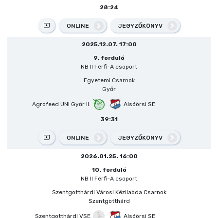
28:24
ONLINE
JEGYZŐKÖNYV
2025.12.07. 17:00
9. forduló
NB II Férfi-A csoport
Egyetemi Csarnok
Győr
Agrofeed UNI Győr II.
Alsóörsi SE
39:31
ONLINE
JEGYZŐKÖNYV
2026.01.25. 16:00
10. forduló
NB II Férfi-A csoport
Szentgotthárdi Városi Kézilabda Csarnok
Szentgotthárd
Szentgotthárdi VSE
Alsóörsi SE