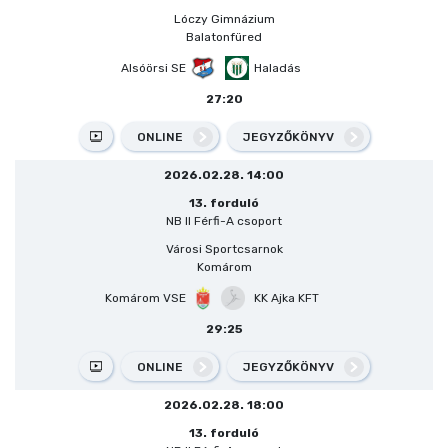
Lóczy Gimnázium
Balatonfüred
Alsóörsi SE
Haladás
27:20
ONLINE
JEGYZŐKÖNYV
2026.02.28. 14:00
13. forduló
NB II Férfi-A csoport
Városi Sportcsarnok
Komárom
Komárom VSE
KK Ajka KFT
29:25
ONLINE
JEGYZŐKÖNYV
2026.02.28. 18:00
13. forduló