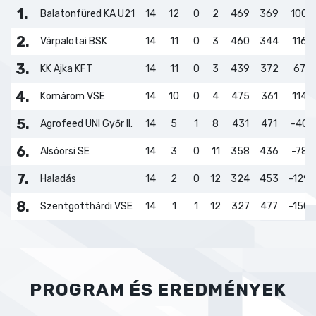
1.
Balatonfüred KA U21
14
12
0
2
469
369
100
2.
Várpalotai BSK
14
11
0
3
460
344
116
3.
KK Ajka KFT
14
11
0
3
439
372
67
4.
Komárom VSE
14
10
0
4
475
361
114
5.
Agrofeed UNI Győr II.
14
5
1
8
431
471
-40
6.
Alsóörsi SE
14
3
0
11
358
436
-78
7.
Haladás
14
2
0
12
324
453
-129
8.
Szentgotthárdi VSE
14
1
1
12
327
477
-150
PROGRAM ÉS EREDMÉNYEK