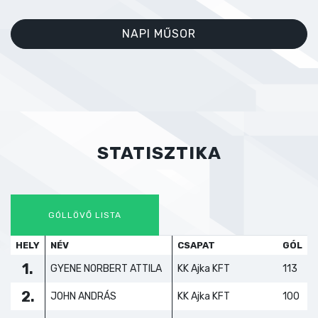
NAPI MŰSOR
STATISZTIKA
GÓLLÖVŐ LISTA
HELY
NÉV
CSAPAT
GÓL
1.
GYENE NORBERT ATTILA
KK Ajka KFT
113
-
2.
JOHN ANDRÁS
KK Ajka KFT
100
-