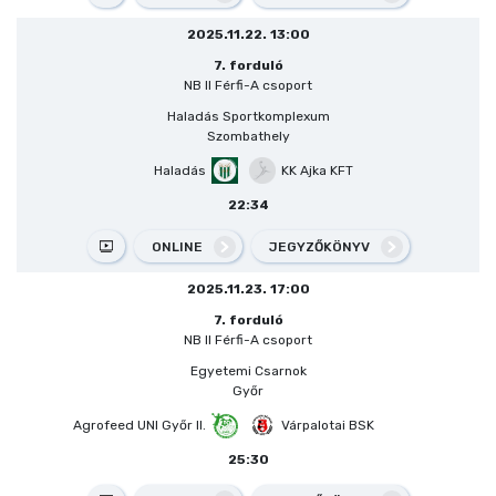
2025.11.22. 13:00
7. forduló
NB II Férfi-A csoport
Haladás Sportkomplexum
Szombathely
Haladás
KK Ajka KFT
22:34
ONLINE
JEGYZŐKÖNYV
2025.11.23. 17:00
7. forduló
NB II Férfi-A csoport
Egyetemi Csarnok
Győr
Agrofeed UNI Győr II.
Várpalotai BSK
25:30