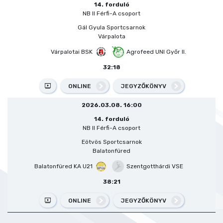
14. forduló
NB II Férfi-A csoport
Gál Gyula Sportcsarnok
Várpalota
Várpalotai BSK
Agrofeed UNI Győr II.
32:18
ONLINE
JEGYZŐKÖNYV
2026.03.08. 16:00
14. forduló
NB II Férfi-A csoport
Eötvös Sportcsarnok
Balatonfüred
Balatonfüred KA U21
Szentgotthárdi VSE
38:21
ONLINE
JEGYZŐKÖNYV