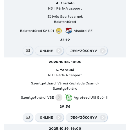
4. forduló
NB II Férfi-A csoport
Eötvös Sportcsarnok
Balatonfüred
Balatonfüred KA U21
Alsóörsi SE
31:19
ONLINE
JEGYZŐKÖNYV
2025.10.18. 18:00
5. forduló
NB II Férfi-A csoport
Szentgotthárdi Városi Kézilabda Csarnok
Szentgotthárd
Szentgotthárdi VSE
Agrofeed UNI Győr II.
29:36
ONLINE
JEGYZŐKÖNYV
2025.10.19. 16:00