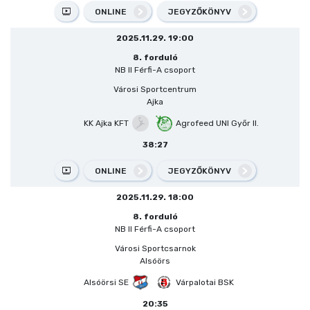
ONLINE
JEGYZŐKÖNYV
2025.11.29. 19:00
8. forduló
NB II Férfi-A csoport
Városi Sportcentrum
Ajka
KK Ajka KFT
Agrofeed UNI Győr II.
38:27
ONLINE
JEGYZŐKÖNYV
2025.11.29. 18:00
8. forduló
NB II Férfi-A csoport
Városi Sportcsarnok
Alsóörs
Alsóörsi SE
Várpalotai BSK
20:35