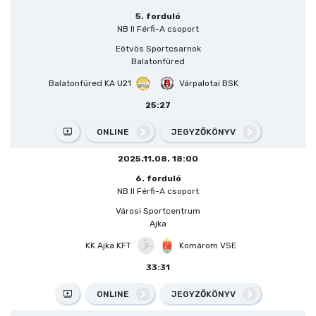
5. forduló
NB II Férfi-A csoport
Eötvös Sportcsarnok
Balatonfüred
Balatonfüred KA U21
Várpalotai BSK
25:27
ONLINE
JEGYZŐKÖNYV
2025.11.08. 18:00
6. forduló
NB II Férfi-A csoport
Városi Sportcentrum
Ajka
KK Ajka KFT
Komárom VSE
33:31
ONLINE
JEGYZŐKÖNYV