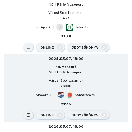
NB II Férfi-A csoport
Városi Sportcentrum
Ajka
KK Ajka KFT
Haladás
31:20
ONLINE
JEGYZŐKÖNYV
2026.03.07. 18:00
14. forduló
NB II Férfi-A csoport
Városi Sportcsarnok
Alsóörs
Alsóörsi SE
Komárom VSE
21:35
ONLINE
JEGYZŐKÖNYV
2026.03.07. 18:00