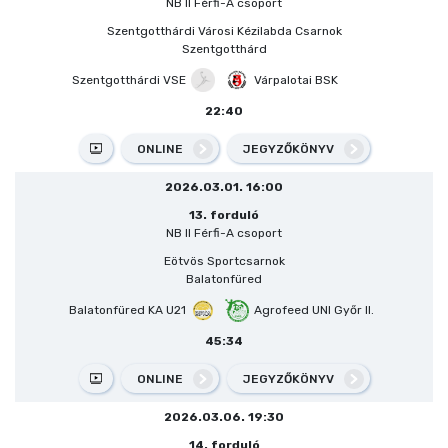
NB II Férfi-A csoport
Szentgotthárdi Városi Kézilabda Csarnok
Szentgotthárd
Szentgotthárdi VSE
Várpalotai BSK
22:40
ONLINE
JEGYZŐKÖNYV
2026.03.01. 16:00
13. forduló
NB II Férfi-A csoport
Eötvös Sportcsarnok
Balatonfüred
Balatonfüred KA U21
Agrofeed UNI Győr II.
45:34
ONLINE
JEGYZŐKÖNYV
2026.03.06. 19:30
14. forduló