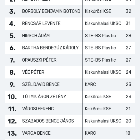
3.
BORBOLY BENJAMIN BOTOND
Kiskőrösi KSE
32
4.
RENCSÁR LEVENTE
Kiskunhalasi UKSC
31
5.
HIRSCH ÁDÁM
STE-BS Plastic
28
6.
BARTHA BENDEGÚZ KÁROLY
STE-BS Plastic
27
7.
OPAUSZKI PÉTER
STE-BS Plastic
27
8.
VÉÉ PÉTER
Kiskunhalasi UKSC
24
9.
SZÉL DÁVID BENCE
KARC
23
10.
TÓTYIK ÁRON ZÉTÉNY
Kiskőrösi KSE
23
11.
VÁROSI FERENC
Kiskőrösi KSE
21
12.
SZABADOS BENCE JÁNOS
Kiskunhalasi UKSC
20
13.
VARGA BENCE
KARC
18