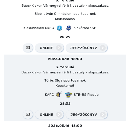
3. forduló
Bács-Kiskun Vármegyei férfi I. osztály - alapszakasz
Bibó István Gimnázium sportcsarnok
Kiskunhalas
Kiskunhalasi UKSC
Kiskőrösi KSE
25:29
ONLINE
JEGYZŐKÖNYV
2026.04.18. 18:00
3. forduló
Bács-Kiskun Vármegyei férfi I. osztály - alapszakasz
Tőrös Olga sportcsarnok
Kecskemét
KARC
STE-BS Plastic
28:32
ONLINE
JEGYZŐKÖNYV
2026.05.16. 18:00