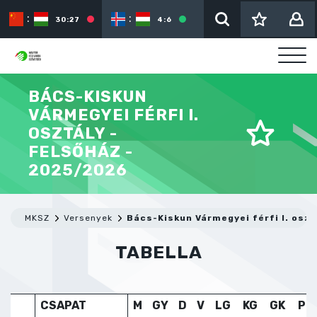
:
:
:
30:27
4:6
BÁCS-KISKUN
VÁRMEGYEI FÉRFI I.
OSZTÁLY -
FELSŐHÁZ -
2025/2026
MKSZ
Versenyek
Bács-Kiskun Vármegyei férfi I. oszt
TABELLA
CSAPAT
M
GY
D
V
LG
KG
GK
P