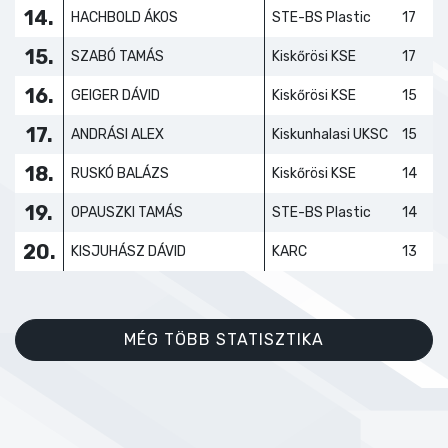
14.
HACHBOLD ÁKOS
STE-BS Plastic
17
15.
SZABÓ TAMÁS
Kiskőrösi KSE
17
16.
GEIGER DÁVID
Kiskőrösi KSE
15
17.
ANDRÁSI ALEX
Kiskunhalasi UKSC
15
18.
RUSKÓ BALÁZS
Kiskőrösi KSE
14
19.
OPAUSZKI TAMÁS
STE-BS Plastic
14
20.
KISJUHÁSZ DÁVID
KARC
13
MÉG TÖBB STATISZTIKA