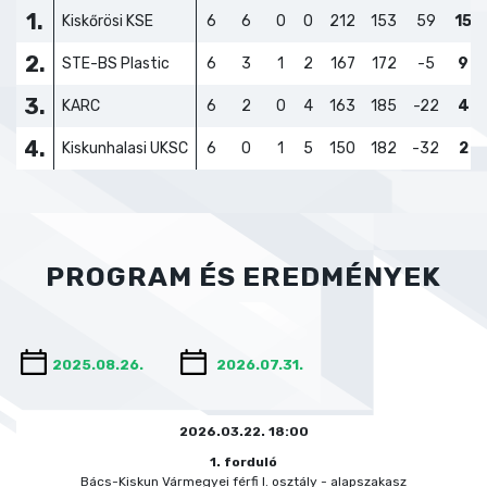
1.
Kiskőrösi KSE
6
6
0
0
212
153
59
15
2.
STE-BS Plastic
6
3
1
2
167
172
-5
9
3.
KARC
6
2
0
4
163
185
-22
4
4.
Kiskunhalasi UKSC
6
0
1
5
150
182
-32
2
PROGRAM ÉS EREDMÉNYEK
2026.03.22. 18:00
1. forduló
Bács-Kiskun Vármegyei férfi I. osztály - alapszakasz