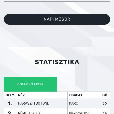
NAPI MŰSOR
STATISZTIKA
GÓLLÖVŐ LISTA
HELY
NÉV
CSAPAT
GÓL
1.
HARASZTI BOTOND
KARC
36
2.
NÉMETH ALEX
Kiskőrösi KSE
34