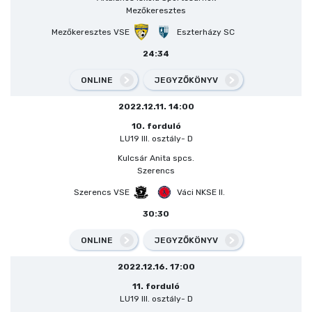
Mezőkeresztes
Mezőkeresztes VSE
Eszterházy SC
24:34
ONLINE
JEGYZŐKÖNYV
2022.12.11. 14:00
10. forduló
LU19 III. osztály- D
Kulcsár Anita spcs.
Szerencs
Szerencs VSE
Váci NKSE II.
30:30
ONLINE
JEGYZŐKÖNYV
2022.12.16. 17:00
11. forduló
LU19 III. osztály- D