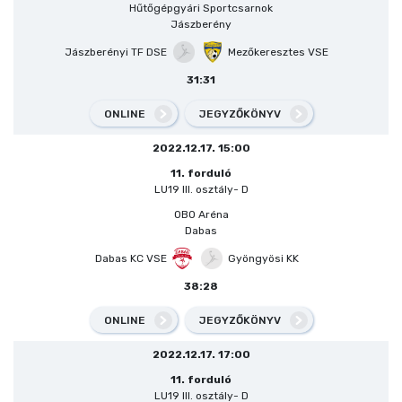
Hűtőgépgyári Sportcsarnok
Jászberény
Jászberényi TF DSE
Mezőkeresztes VSE
31:31
ONLINE
JEGYZŐKÖNYV
2022.12.17. 15:00
11. forduló
LU19 III. osztály- D
OBO Aréna
Dabas
Dabas KC VSE
Gyöngyösi KK
38:28
ONLINE
JEGYZŐKÖNYV
2022.12.17. 17:00
11. forduló
LU19 III. osztály- D