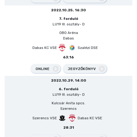
2022.10.25. 16:30
7. forduló
LU19 III. osztály- D
OBO Aréna
Dabas
Dabas KC VSE
Szalézi DSE
63:16
ONLINE
JEGYZŐKÖNYV
2022.10.29. 14:00
6. forduló
LU19 III. osztály- D
Kulcsár Anita spcs.
Szerencs
Szerencs VSE
Dabas KC VSE
28:31