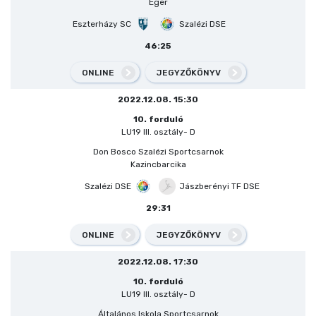
Eger
Eszterházy SC
Szalézi DSE
46:25
ONLINE
JEGYZŐKÖNYV
2022.12.08. 15:30
10. forduló
LU19 III. osztály- D
Don Bosco Szalézi Sportcsarnok
Kazincbarcika
Szalézi DSE
Jászberényi TF DSE
29:31
ONLINE
JEGYZŐKÖNYV
2022.12.08. 17:30
10. forduló
LU19 III. osztály- D
Általános Iskola Sportcsarnok