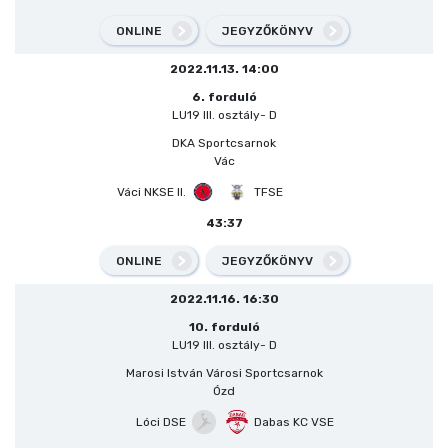
ONLINE
JEGYZŐKÖNYV
2022.11.13. 14:00
6. forduló
LU19 III. osztály- D
DKA Sportcsarnok
Vác
Váci NKSE II.
TFSE
43:37
ONLINE
JEGYZŐKÖNYV
2022.11.16. 16:30
10. forduló
LU19 III. osztály- D
Marosi István Városi Sportcsarnok
Ózd
Lóci DSE
Dabas KC VSE