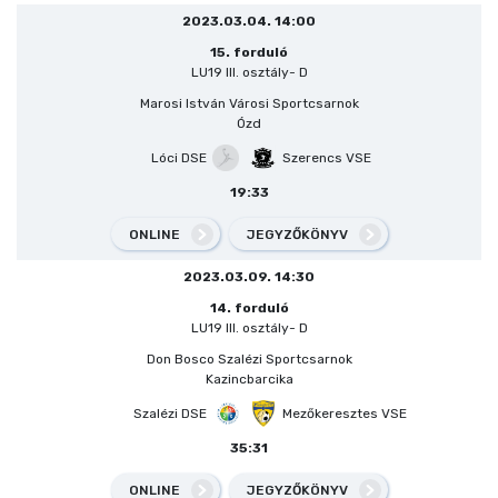
2023.03.04. 14:00
15. forduló
LU19 III. osztály- D
Marosi István Városi Sportcsarnok
Ózd
Lóci DSE
Szerencs VSE
19:33
ONLINE
JEGYZŐKÖNYV
2023.03.09. 14:30
14. forduló
LU19 III. osztály- D
Don Bosco Szalézi Sportcsarnok
Kazincbarcika
Szalézi DSE
Mezőkeresztes VSE
35:31
ONLINE
JEGYZŐKÖNYV