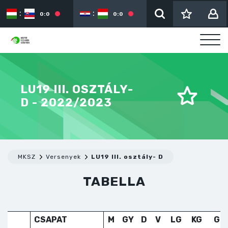
:
:
:
0:0
0:0
LU19 III. OSZTÁLY-
D - 2022/2023
MKSZ
Versenyek
LU19 III. osztály- D
TABELLA
CSAPAT
M
GY
D
V
LG
KG
GK