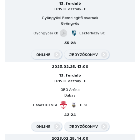
13. forduló
LU19 III. osztály- D
Gyöngyösi Bemelegítő csarnok
Gyöngyös
Gyöngyösi KK
Eszterházy SC
35:28
ONLINE
JEGYZŐKÖNYV
2023.02.25. 13:00
13. forduló
LU19 III. osztály- D
OBO Aréna
Dabas
Dabas KC VSE
TFSE
42:24
ONLINE
JEGYZŐKÖNYV
2023.02.25. 14:00