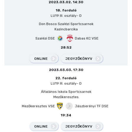
2023.03.02. 14:30
18. forduló
LU19 III. osztály- D
Don Bosco Szalézi Sportcsarnok
Kazincbarcika
Szalézi DSE
Dabas KC VSE
28:52
ONLINE
JEGYZŐKÖNYV
2023.03.03. 17:30
22. forduló
LU19 III. osztály- D
Általános Iskola Sportcsarnok
Mezőkeresztes
Mezőkeresztes VSE
Jászberényi TF DSE
19:34
ONLINE
JEGYZŐKÖNYV