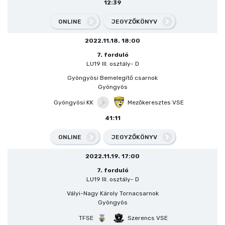
12:39
ONLINE
JEGYZŐKÖNYV
2022.11.18. 18:00
7. forduló
LU19 III. osztály- D
Gyöngyösi Bemelegítő csarnok
Gyöngyös
Gyöngyösi KK
Mezőkeresztes VSE
41:11
ONLINE
JEGYZŐKÖNYV
2022.11.19. 17:00
7. forduló
LU19 III. osztály- D
Vályi-Nagy Károly Tornacsarnok
Gyöngyös
TFSE
Szerencs VSE