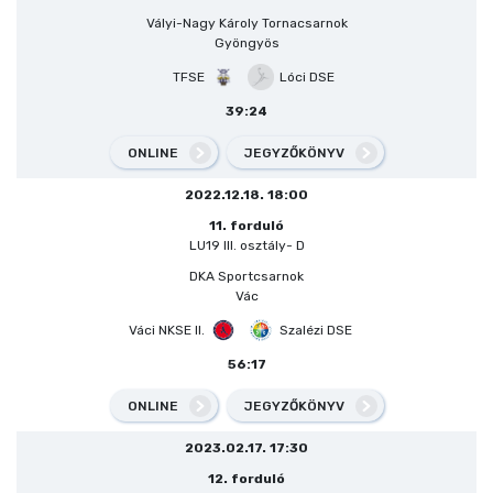
Vályi-Nagy Károly Tornacsarnok
Gyöngyös
TFSE
Lóci DSE
39:24
ONLINE
JEGYZŐKÖNYV
2022.12.18. 18:00
11. forduló
LU19 III. osztály- D
DKA Sportcsarnok
Vác
Váci NKSE II.
Szalézi DSE
56:17
ONLINE
JEGYZŐKÖNYV
2023.02.17. 17:30
12. forduló