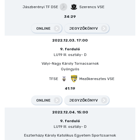
Jászberényi TF DSE
Szerencs VSE
34:29
ONLINE
JEGYZŐKÖNYV
2022.12.03. 17:00
9. forduló
LU19 III. osztály- D
Vályi-Nagy Károly Tornacsarnok
Gyöngyös
TFSE
Mezőkeresztes VSE
41:19
ONLINE
JEGYZŐKÖNYV
2022.12.04. 15:00
9. forduló
LU19 III. osztály- D
Eszterházy Károly Katolikus Egyetem Sportcsarnok