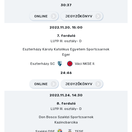
30:37
ONLINE
JEGYZŐKÖNYV
2022.11.20. 15:00
7. forduló
LU19 III. osztály- D
Eszterházy Károly Katolikus Egyetem Sportcsarnok
Eger
Eszterházy SC
Váci NKSE II.
24:46
ONLINE
JEGYZŐKÖNYV
2022.11.24. 14:30
8. forduló
LU19 III. osztály- D
Don Bosco Szalézi Sportcsarnok
Kazincbarcika
Szalézi DSE
TFSE