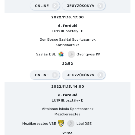
ONLINE
JEGYZŐKÖNYV
2022.11.13. 17:00
6. forduló
LU19 III. osztály- D
Don Bosco Szalézi Sportcsarnok
Kazincbarcika
Szalézi DSE
Gyöngyösi KK
22:52
ONLINE
JEGYZŐKÖNYV
2022.11.13. 14:00
6. forduló
LU19 III. osztály- D
Általános Iskola Sportcsarnok
Mezőkeresztes
Mezőkeresztes VSE
Lóci DSE
21:23