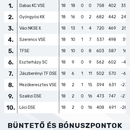
1.
Dabas KC VSE
18
18
0
0
758
402
356
2.
Gyöngyösi KK
18
16
0
2
682
442
240
3.
Váci NKSE II.
18
13
1
4
720
469
251
4.
Szerencs VSE
18
10
1
7
537
498
39
5.
TFSE
18
10
0
8
603
587
16
6.
Eszterházy SC
18
9
0
9
562
602
-40
7.
Jászberényi TF DSE
18
6
1
11
502
570
-68
8.
Mezőkeresztes VSE
18
2
1
15
394
631
-237
9.
Szalézi DSE
18
2
0
16
473
747
-274
10.
Lóci DSE
18
2
0
16
408
691
-283
BÜNTETŐ ÉS BÓNUSZPONTOK