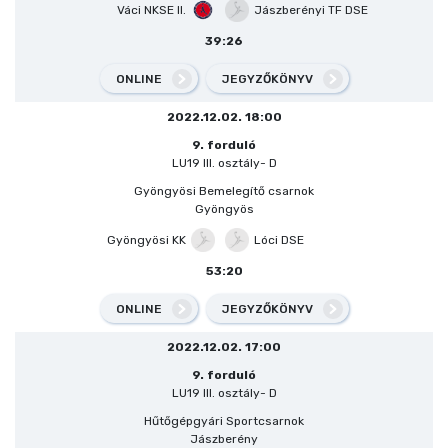
Váci NKSE II.
Jászberényi TF DSE
39:26
ONLINE
JEGYZŐKÖNYV
2022.12.02. 18:00
9. forduló
LU19 III. osztály- D
Gyöngyösi Bemelegítő csarnok
Gyöngyös
Gyöngyösi KK
Lóci DSE
53:20
ONLINE
JEGYZŐKÖNYV
2022.12.02. 17:00
9. forduló
LU19 III. osztály- D
Hűtőgépgyári Sportcsarnok
Jászberény