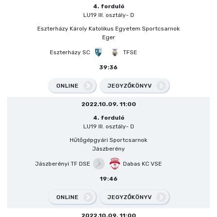
4. forduló
LU19 III. osztály- D
Eszterházy Károly Katolikus Egyetem Sportcsarnok
Eger
Eszterházy SC
TFSE
39:36
ONLINE
JEGYZŐKÖNYV
2022.10.09. 11:00
4. forduló
LU19 III. osztály- D
Hűtőgépgyári Sportcsarnok
Jászberény
Jászberényi TF DSE
Dabas KC VSE
19:46
ONLINE
JEGYZŐKÖNYV
2022.10.09. 11:00