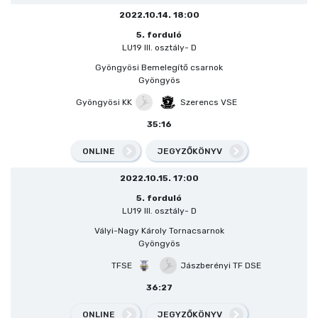
2022.10.14. 18:00
5. forduló
LU19 III. osztály- D
Gyöngyösi Bemelegítő csarnok
Gyöngyös
Gyöngyösi KK
Szerencs VSE
35:16
ONLINE
JEGYZŐKÖNYV
2022.10.15. 17:00
5. forduló
LU19 III. osztály- D
Vályi-Nagy Károly Tornacsarnok
Gyöngyös
TFSE
Jászberényi TF DSE
36:27
ONLINE
JEGYZŐKÖNYV