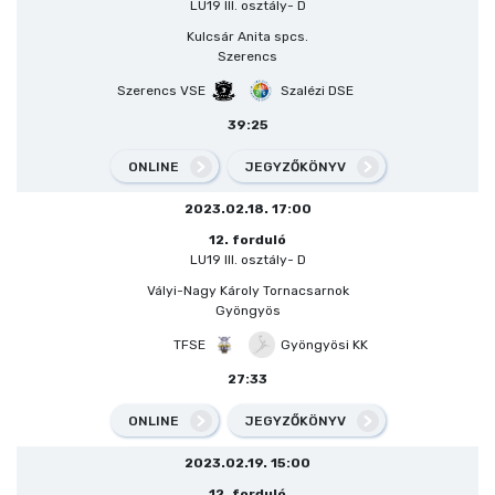
LU19 III. osztály- D
Kulcsár Anita spcs.
Szerencs
Szerencs VSE
Szalézi DSE
39:25
ONLINE
JEGYZŐKÖNYV
2023.02.18. 17:00
12. forduló
LU19 III. osztály- D
Vályi-Nagy Károly Tornacsarnok
Gyöngyös
TFSE
Gyöngyösi KK
27:33
ONLINE
JEGYZŐKÖNYV
2023.02.19. 15:00
12. forduló