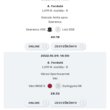
4. forduló
LU19 III. osztály- D
Kulcsár Anita spcs.
Szerencs
Szerencs VSE
Lóci DSE
40:18
ONLINE
JEGYZŐKÖNYV
2022.10.09. 14:00
4. forduló
LU19 III. osztály- D
Városi Sportcsarnok
Vác
Váci NKSE II.
Gyöngyösi KK
28:32
ONLINE
JEGYZŐKÖNYV