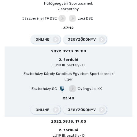
Hűtőgépgyári Sportcsarnok
Jászberény
Jászberényi TF DSE
Lóci DSE
37:12
ONLINE
JEGYZŐKÖNYV
2022.09.18. 15:00
2. forduló
LU19 III. osztály- D
Eszterházy Károly Katolikus Egyetem Sportcsarnok
Eger
Eszterházy SC
Gyöngyösi KK
23:40
ONLINE
JEGYZŐKÖNYV
2022.09.18. 17:00
2. forduló
LU19 III. osztály- D