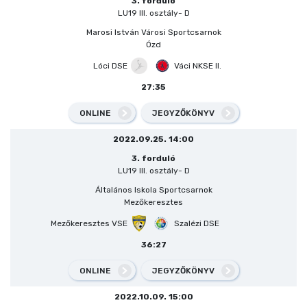
3. forduló
LU19 III. osztály- D
Marosi István Városi Sportcsarnok
Ózd
Lóci DSE
Váci NKSE II.
27:35
ONLINE
JEGYZŐKÖNYV
2022.09.25. 14:00
3. forduló
LU19 III. osztály- D
Általános Iskola Sportcsarnok
Mezőkeresztes
Mezőkeresztes VSE
Szalézi DSE
36:27
ONLINE
JEGYZŐKÖNYV
2022.10.09. 15:00