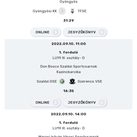
Gyöngyös
Gyöngyösi KK
TFSE
31:29
ONLINE
JEGYZŐKÖNYV
2022.09.10. 11:00
1. forduló
LU19 III. osztály- D
Don Bosco Szalézi Sportcsarnok
Kazincbarcika
Szalézi DSE
Szerencs VSE
16:35
ONLINE
JEGYZŐKÖNYV
2022.09.10. 14:00
1. forduló
LU19 III. osztály- D
Marosi István Városi Sportcsarnok