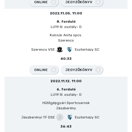
ONLINE
JEGYZŐKÖNYV
2022.11.05. 11:00
8. forduló
LU19 III. osztály- D
Kulcsár Anita spcs.
Szerencs
Szerencs VSE
Eszterházy SC
40:33
ONLINE
JEGYZŐKÖNYV
2022.11.12. 11:00
6. forduló
LU19 III. osztály- D
Hűtőgépgyári Sportcsarnok
Jászberény
Jászberényi TF DSE
Eszterházy SC
36:43