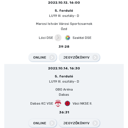
2022.10.12. 16:00
5. forduló
LU19 III. osztály- D
Marosi István Városi Sportcsarnok
Ózd
Lóci DSE
Szalézi DSE
39:28
ONLINE
JEGYZŐKÖNYV
2022.10.14. 16:30
5. forduló
LU19 III. osztály- D
OBO Aréna
Dabas
Dabas KC VSE
Váci NKSE II.
36:31
ONLINE
JEGYZŐKÖNYV