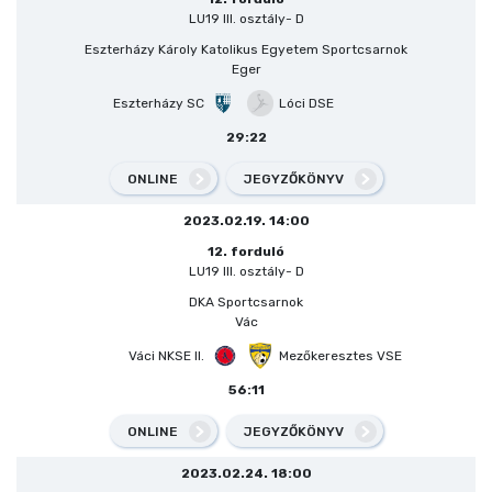
LU19 III. osztály- D
Eszterházy Károly Katolikus Egyetem Sportcsarnok
Eger
Eszterházy SC
Lóci DSE
29:22
ONLINE
JEGYZŐKÖNYV
2023.02.19. 14:00
12. forduló
LU19 III. osztály- D
DKA Sportcsarnok
Vác
Váci NKSE II.
Mezőkeresztes VSE
56:11
ONLINE
JEGYZŐKÖNYV
2023.02.24. 18:00