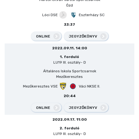
Ózd
Lóci DSE
Eszterházy SC
33:37
ONLINE
JEGYZŐKÖNYV
2022.09.11. 14:00
1. forduló
LU19 III. osztály- D
Általános Iskola Sportcsarnok
Mezőkeresztes
Mezőkeresztes VSE
Váci NKSE II.
20:44
ONLINE
JEGYZŐKÖNYV
2022.09.17. 11:00
2. forduló
LU19 III. osztály- D